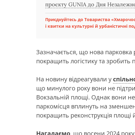
проєкту GUNIA до Дня Незалежн
Приєднуйтесь до Товариства «Хмарочо
і квитки на культурні й урбаністичні под
Зазначається, що нова парковка 
покращить логістику та зробить 
На новину відреагували у
спільн
що минулого року вони не підтри
Вокзальній площі. Однак вони не
паркомісця вплинуть на зменшенн
покращить реконструкція площі 
Нагадаємо
, що восени 2024 року