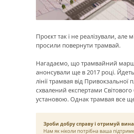
Проєкт так і не реалізували, але м
просили повернути трамвай.
Нагадаємо, що трамвайний маршр
анонсували ще в 2017 році. Йдет
лінії трамвая від Привокзальної 
схвалений експертами Світового 
установою. Однак трамвая все щ
Зроби добру справу і отримуй вин
Нам як ніколи потрібна ваша підтримк