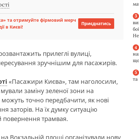
ма
ості
са» та отримуйте фірмовий мерч
ви
Приєднатись
ії в Києві!
бо
Не
розвантажить прилеглі вулиці,
на
що
пересування зручнішим для пасажирів.
та
оті
«Пасажири Києва», там наголосили,
мували заміну зеленої зони на
 можуть точно передбачити, як нові
я заторів. На їх думку ситуацію
й повернення трамвая.
 на Вокзальній площі організували нову