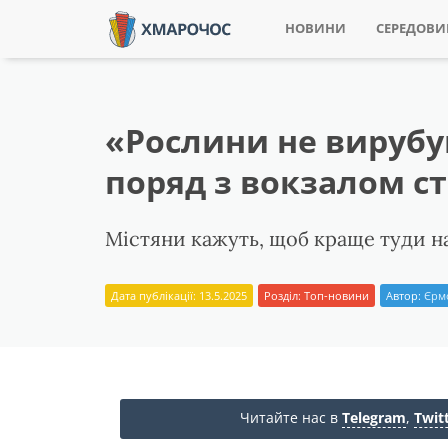
НОВИНИ
СЕРЕДОВ
«Рослини не вирубу
поряд з вокзалом с
Містяни кажуть, щоб краще туди н
Дата публікації: 13.5.2025
Розділ:
Топ-новини
Автор:
Єрм
Читайте нас в
Telegram
,
Twit