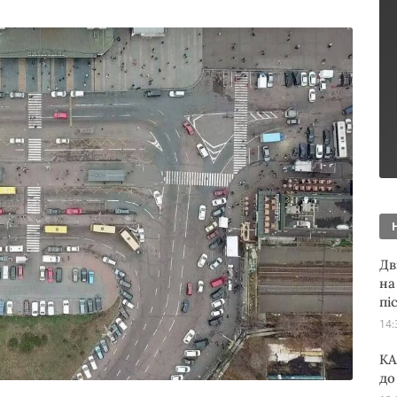
Дв
на
пі
14:
KA
до