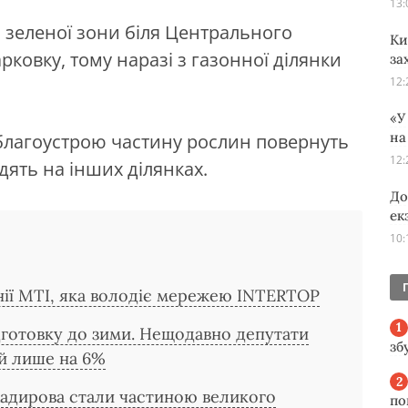
13:
і зеленої зони біля Центрального
Ки
рковку, тому наразі з газонної ділянки
за
12:
«У
на
благоустрою частину рослин повернуть
12:
дять на інших ділянках.
До
ек
10:
ії MTI, яка володіє мережею INTERTOP
ідготовку до зими. Нещодавно депутати
зб
й лише на 6%
Кадирова стали частиною великого
по