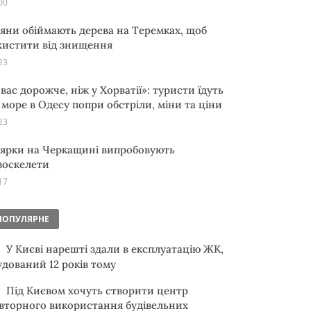
00
яни обіймають дерева на Теремках, щоб
хистити від знищення
23
 вас дорожче, ніж у Хорватії»: туристи їдуть
 море в Одесу попри обстріли, міни та ціни
23
ярки на Черкащині випробовують
зоскелети
17
ПОПУЛЯРНЕ
У Києві нарешті здали в експлуатацію ЖК,
удований 12 років тому
Під Києвом хочуть створити центр
вторного використання будівельних