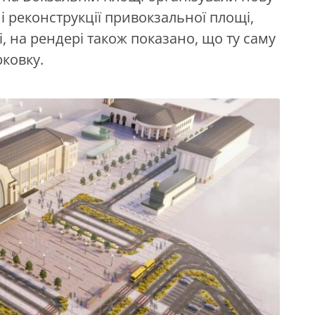
і реконструкції привокзальної площі,
, на рендері також показано, що ту саму
рковку.