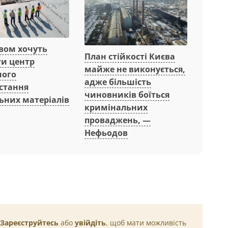
вом хочуть
План стійкості Києва
ти центр
майже не виконується,
ного
адже більшість
стання
чиновників боїться
ьних матеріалів
кримінальних
проваджень, —
Нефьодов
Зареєструйтесь
або
увійдіть
, щоб мати можливість