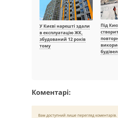
Під Киє
У Києві нарешті здали
створи
в експлуатацію ЖК,
повтор
збудований 12 років
викори
тому
будівел
Коментарі:
Вам доступний лише перегляд коментарів.