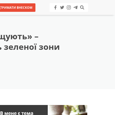
ДТРИМАТИ ВНЕСКОМ
щують» –
 зеленої зони