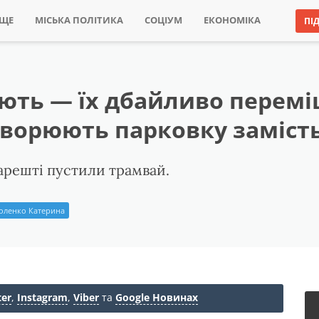
ИЩЕ
МІСЬКА ПОЛІТИКА
СОЦІУМ
ЕКОНОМІКА
ПІ
ють — їх дбайливо перемі
творюють парковку замість
арешті пустили трамвай.
оленко Катерина
ter
,
Instagram
,
Viber
та
Google Новинах