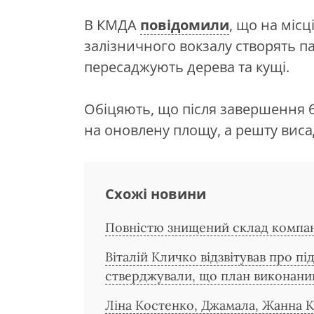
В КМДА
повідомили
, що на місц
залізничного вокзалу створять па
пересаджують дерева та кущі.
Обіцяють, що після завершення 
на оновлену площу, а решту виса
Схожі новини
Повністю знищений склад компан
Віталій Кличко відзвітував про п
стверджували, що план виконани
Ліна Костенко, Джамала, Жанна 