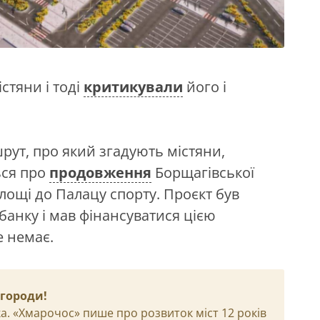
істяни і тоді
критикували
його і
ут, про який згадують містяни,
ься про
продовження
Борщагівської
площі до Палацу спорту. Проєкт був
банку і мав фінансуватися цією
е немає.
агороди!
а. «Хмарочос» пише про розвиток міст 12 років