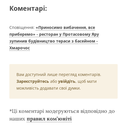
Коментарі:
Сповіщення:
«Приносимо вибачення, все
приберемо» - ресторан у Протасовому Яру
зупинив будівництво тераси з басейном -
Хмарочос
Вам доступний лише перегляд коментарів.
Зареєструйтесь
або
увійдіть
, щоб мати
можливість додавати свої думки.
*Ці коментарі модеруються відповідно до
наших
правил ком’юніті