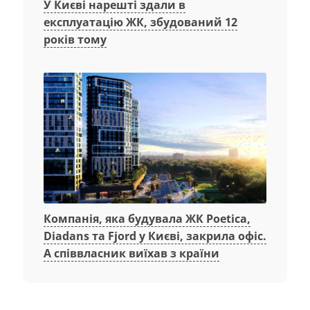
У Києві нарешті здали в
експлуатацію ЖК, збудований 12
років тому
Компанія, яка будувала ЖК Poetica,
Diadans та Fjord у Києві, закрила офіс.
А співвласник виїхав з країни