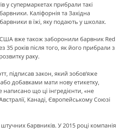
ів у супермаркетах прибрали такі
 барвники. Каліфорнія та Західна
арвники в їжі, яку подають у школах.
и США вже також заборонили барвник Red
з 35 років після того, як його прибрали з
озвитку раку.
тт, підписав закон, який зобов’яже
або добавками мати нову етикетку,
е написано що ці інгредієнти, «не
встралії, Канаді, Європейському Союзі
 штучних барвників. У 2015 році компанія