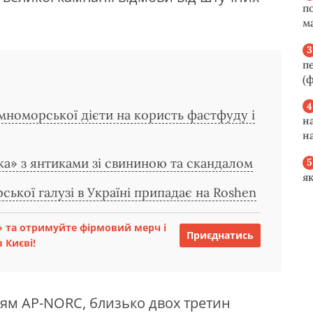
п
м
п
(ф
емноморської дієти на користь фастфуду і
н
н
ка» з янтиками зі свининою та скандалом
я
ької галузі в Україні припадає на Roshen
 та отримуйте фірмовий мерч і
Приєднатись
 Києві!
ням AP-NORC, близько двох третин