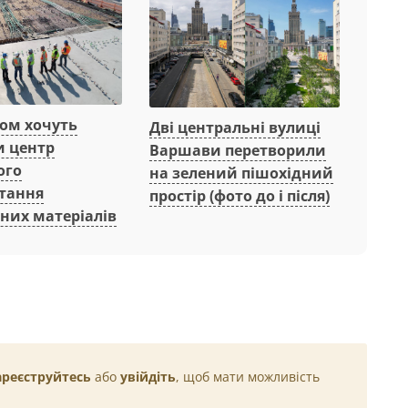
вом хочуть
Дві центральні вулиці
и центр
Варшави перетворили
ого
на зелений пішохідний
тання
простір (фото до і після)
них матеріалів
ареєструйтесь
або
увійдіть
, щоб мати можливість