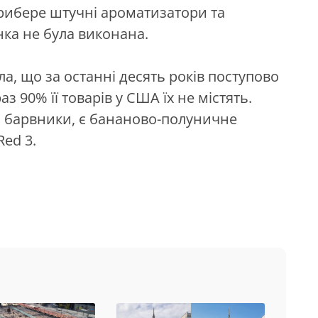
прибере штучні ароматизатори та
нка не була виконана.
ла, що за останні десять років поступово
з 90% її товарів у США їх не містять.
ть барвники, є бананово-полуничне
Red 3.