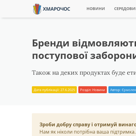
НОВИНИ
СЕРЕДОВ
Бренди відмовляютьс
поступової заборон
Також на деких продуктах буде ет
Дата публікації: 27.6.2025
Розділ:
Новини
Автор:
Єрмолен
Зроби добру справу і отримуй винаг
Нам як ніколи потрібна ваша підтримка.