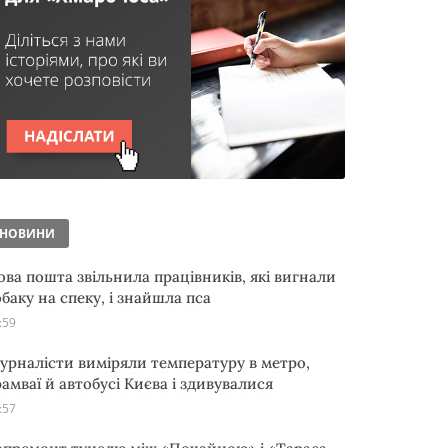
НОВИНИ
ова пошта звільнила працівників, які вигнали
обаку на спеку, і знайшла пса
:59
урналісти виміряли температуру в метро,
рамваї й автобусі Києва і здивувалися
:57