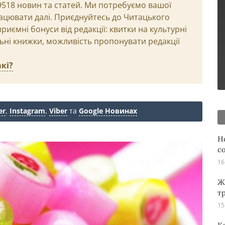
29518 новин та статей. Ми потребуємо вашої
ацювати далі. Приєднуйтесь до Читацького
иємні бонуси від редакції: квитки на культурні
льні книжки, можливість пропонувати редакції
кі?
er
,
Instagram
,
Viber
та
Google Новинах
Н
с
16
Ж
т
15