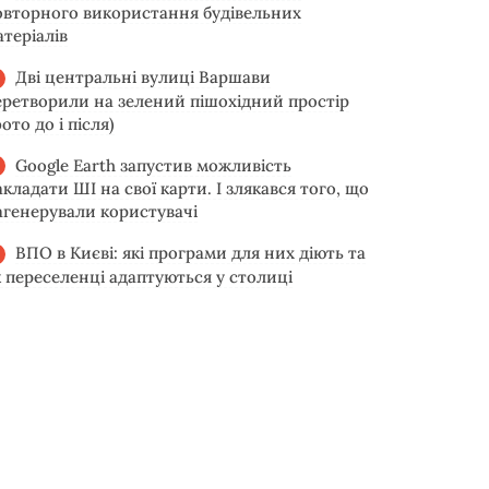
овторного використання будівельних
атеріалів
Дві центральні вулиці Варшави
еретворили на зелений пішохідний простір
ото до і після)
Google Earth запустив можливість
акладати ШІ на свої карти. І злякався того, що
агенерували користувачі
ВПО в Києві: які програми для них діють та
к переселенці адаптуються у столиці