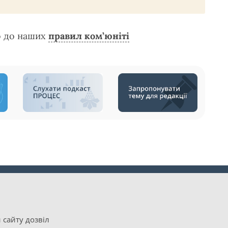
о до наших
правил ком’юніті
 сайту дозвіл