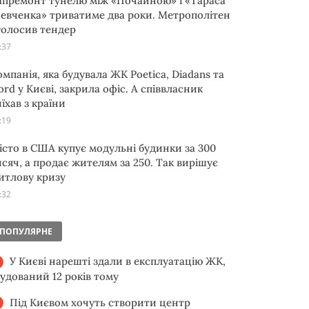
апремонт тунелю між «Почайною» і «Тараса
евченка» триватиме два роки. Метрополітен
голосив тендер
:37
омпанія, яка будувала ЖК Poetica, Diadans та
ord у Києві, закрила офіс. А співвласник
їхав з країни
:19
істо в США купує модульні будинки за 300
исяч, а продає жителям за 250. Так вирішує
итлову кризу
:32
ПОПУЛЯРНЕ
У Києві нарешті здали в експлуатацію ЖК,
будований 12 років тому
Під Києвом хочуть створити центр