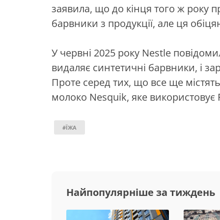
заявила, що до кінця того ж року 
барвники з продукції, але ця обіця
У червні 2025 року Nestle повідоми
видаляє синтетичні барвники, і зара
Проте серед тих, що все ще містя
молоко Nesquik, яке використовує 
#ЇЖА
Найпопулярніше за тиждень