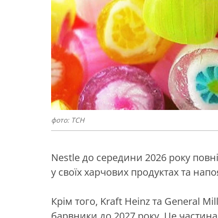
фото: ТСН
Nestle до середини 2026 року пов
у своїх харчових продуктах та нап
Крім того, Kraft Heinz та General M
барвники до 2027 року. Це частина