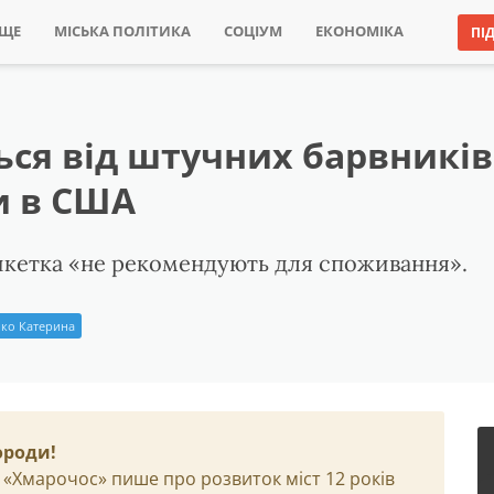
ИЩЕ
МІСЬКА ПОЛІТИКА
СОЦІУМ
ЕКОНОМІКА
ПІ
я від штучних барвників н
и в США
икетка «не рекомендують для споживання».
ко Катерина
ороди!
 «Хмарочос» пише про розвиток міст 12 років