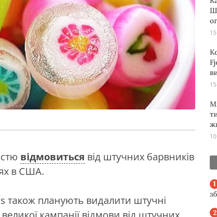
К
Ш
о
15
К
Fj
ви
15
М
т
ж
10
ністю
відмовиться
від штучних барвників
оях в США.
з
ills також планують видалити штучні
 великої кампанії відмови від штучних