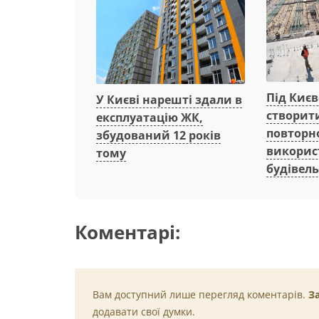
Під Киє
У Києві нарешті здали в
створит
експлуатацію ЖК,
повторн
збудований 12 років
викорис
тому
будівель
Коментарі:
Вам доступний лише перегляд коментарів.
З
додавати свої думки.