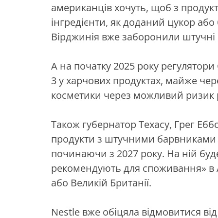
американців хочуть, щоб з продукт
інгредієнти, як доданий цукор або
Вірджинія вже заборонили штучні б
А на початку 2025 року регулятор
3 у харчових продуктах, майже чере
косметики через можливий ризик р
Також губернатор Техасу, Грег Еббо
продукти з штучними барвниками 
починаючи з 2027 року. На ній буд
рекомендують для споживання» в А
або Великій Британії.
Nestle вже обіцяла відмовитися від