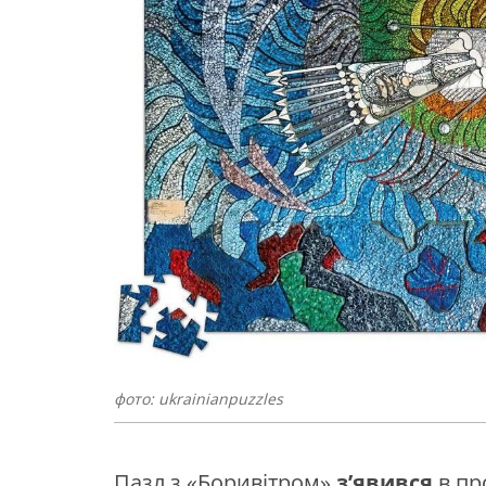
фото: ukrainianpuzzles
Пазл з «Боривітром»
з’явився
в пр