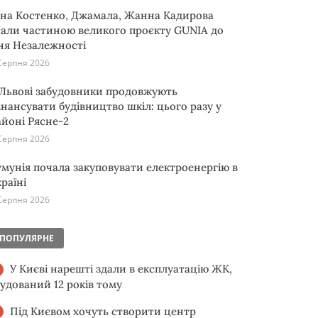
іна Костенко, Джамала, Жанна Кадирова
тали частиною великого проєкту GUNIA до
ня Незалежності
Серпня 2026
 Львові забудовники продовжують
інансувати будівництво шкіл: цього разу у
айоні Рясне-2
Серпня 2026
умунія почала закуповувати електроенергію в
раїні
Серпня 2026
ПОПУЛЯРНЕ
У Києві нарешті здали в експлуатацію ЖК,
будований 12 років тому
Під Києвом хочуть створити центр