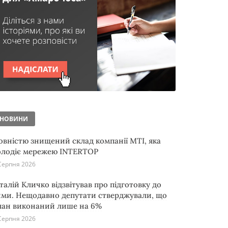
НОВИНИ
овністю знищений склад компанії MTI, яка
олодіє мережею INTERTOP
Серпня 2026
італій Кличко відзвітував про підготовку до
ими. Нещодавно депутати стверджували, що
лан виконаний лише на 6%
Серпня 2026