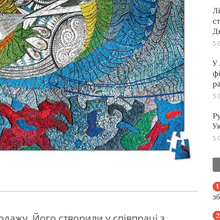
Л
с
Д
5 
У
ф
р
5 
Р
Ук
5 
з
одажу. Його створили у співпраці з