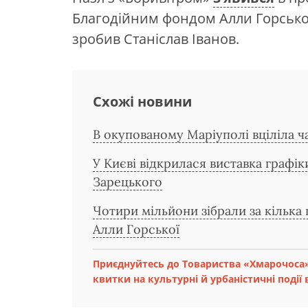
Благодійним фондом Алли Горської
зробив Станіслав Іванов.
Схожі новини
В окупованому Маріуполі вціліла ч
У Києві відкрилася виставка графі
Зарецького
Чотири мільйони зібрали за кілька 
Алли Горської
Приєднуйтесь до Товариства «Хмарочоса»
квитки на культурні й урбаністичні події в