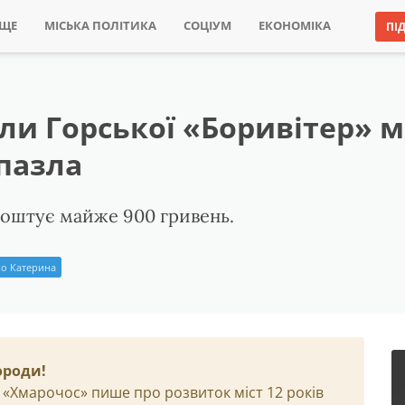
ИЩЕ
МІСЬКА ПОЛІТИКА
СОЦІУМ
ЕКОНОМІКА
ПІ
лли Горської «Боривітер» 
 пазла
 коштує майже 900 гривень.
о Катерина
ороди!
 «Хмарочос» пише про розвиток міст 12 років