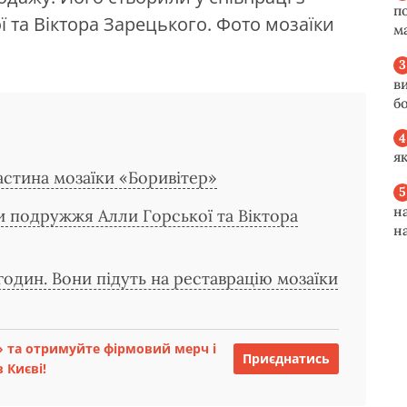
п
 та Віктора Зарецького. Фото мозаїки
м
в
б
я
астина мозаїки «Боривітер»
н
ки подружжя Алли Горської та Віктора
н
годин. Вони підуть на реставрацію мозаїки
 та отримуйте фірмовий мерч і
Приєднатись
 Києві!