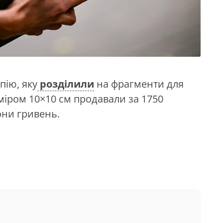
ію, яку
розділили
на фрагменти для
міром 10×10 см продавали за 1750
они гривень.