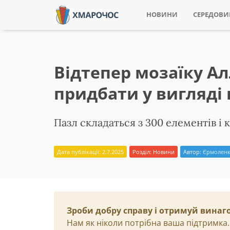
НОВИНИ
СЕРЕДОВ
Відтепер мозаїку А
придбати у вигляді
Пазл складаться з 300 елементів і
Дата публікації: 2.7.2025
Розділ:
Новини
Автор:
Єрмоленк
Зроби добру справу і отримуй винаг
Нам як ніколи потрібна ваша підтримка.