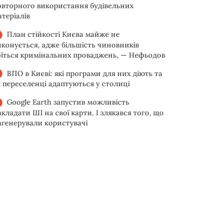
овторного використання будівельних
атеріалів
План стійкості Києва майже не
иконується, адже більшість чиновників
оїться кримінальних проваджень, — Нефьодов
ВПО в Києві: які програми для них діють та
к переселенці адаптуються у столиці
Google Earth запустив можливість
акладати ШІ на свої карти. І злякався того, що
агенерували користувачі