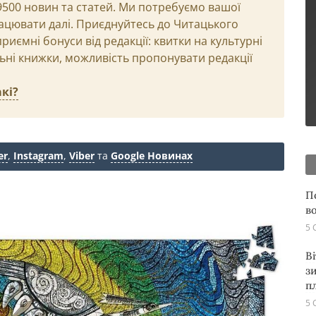
29500 новин та статей. Ми потребуємо вашої
ацювати далі. Приєднуйтесь до Читацького
иємні бонуси від редакції: квитки на культурні
льні книжки, можливість пропонувати редакції
кі?
er
,
Instagram
,
Viber
та
Google Новинах
П
в
5 
В
з
п
5 