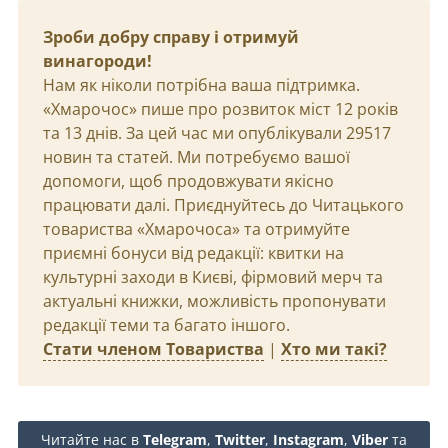
Зроби добру справу і отримуй
винагороди!
Нам як ніколи потрібна ваша підтримка.
«Хмарочос» пише про розвиток міст 12 років
та 13 днів. За цей час ми опублікували 29517
новин та статей. Ми потребуємо вашої
допомоги, щоб продовжувати якісно
працювати далі. Приєднуйтесь до Читацького
товариства «Хмарочоса» та отримуйте
приємні бонуси від редакції: квитки на
культурні заходи в Києві, фірмовий мерч та
актуальні книжки, можливість пропонувати
редакції теми та багато іншого.
Стати членом Товариства
|
Хто ми такі?
Читайте нас в
Telegram
,
Twitter
,
Instagram
,
Viber
та