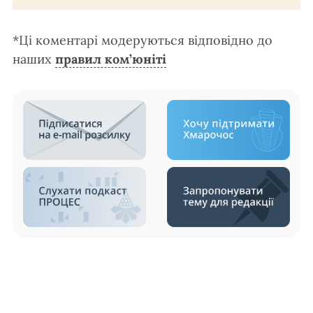
*Ці коментарі модеруються відповідно до
наших
правил ком’юніті