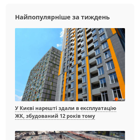
Найпопулярніше за тиждень
У Києві нарешті здали в експлуатацію
ЖК, збудований 12 років тому