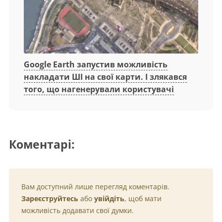
Google Earth запустив можливість
накладати ШІ на свої карти. І злякався
того, що нагенерували користувачі
Коментарі:
Вам доступний лише перегляд коментарів.
Зареєструйтесь
або
увійдіть
, щоб мати
можливість додавати свої думки.