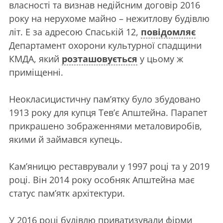
власності та визнав недійсним договір 2016
року на нерухоме майно – нежитлову будівлю
літ. Е за адресою Спаській 12,
повідомляє
Департамент охорони культурної спадщини
КМДА, який
розташовується
у цьому ж
приміщенні.
Неокласицистичну пам’ятку було збудовано
1913 року для купця Тев’є Апштейна. Парапет
прикрашено зображеннями металовиробів,
якими й займався купець.
Кам’яницю реставрували у 1997 році та у 2019
році. Він 2014 року особняк Апштейна має
статус пам’ятк архітектури.
У 2016 році будівлю приватизували фірми