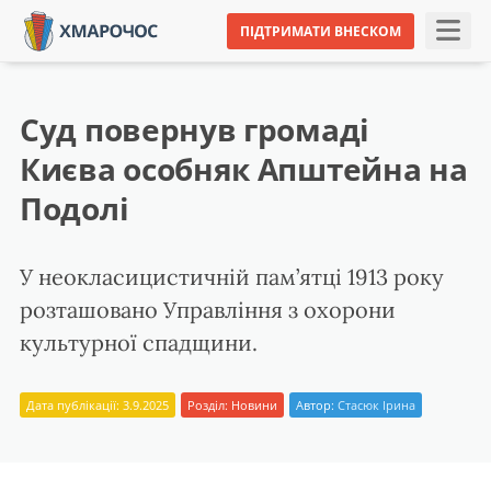
ПІДТРИМАТИ ВНЕСКОМ
Суд повернув громаді
Києва особняк Апштейна на
Подолі
У неокласицистичній пам’ятці 1913 року
розташовано Управління з охорони
культурної спадщини.
Дата публікації: 3.9.2025
Розділ:
Новини
Автор:
Стасюк Ірина