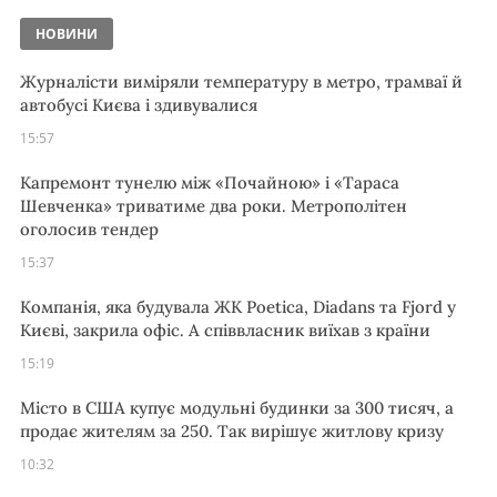
НОВИНИ
Журналісти виміряли температуру в метро, трамваї й
автобусі Києва і здивувалися
15:57
Капремонт тунелю між «Почайною» і «Тараса
Шевченка» триватиме два роки. Метрополітен
оголосив тендер
15:37
Компанія, яка будувала ЖК Poetica, Diadans та Fjord у
Києві, закрила офіс. А співвласник виїхав з країни
15:19
Місто в США купує модульні будинки за 300 тисяч, а
продає жителям за 250. Так вирішує житлову кризу
10:32