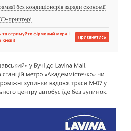
амваї без кондиціонерів заради економії
 3D-принтері
 та отримуйте фірмовий мерч і
Приєднатись
 Києві!
вський» у Бучі до Lavina Mall.
о станцій метро «Академмістечко» чи
роміжні зупинки вздовж траси М-07 у
ьного центру автобус їде без зупинок.