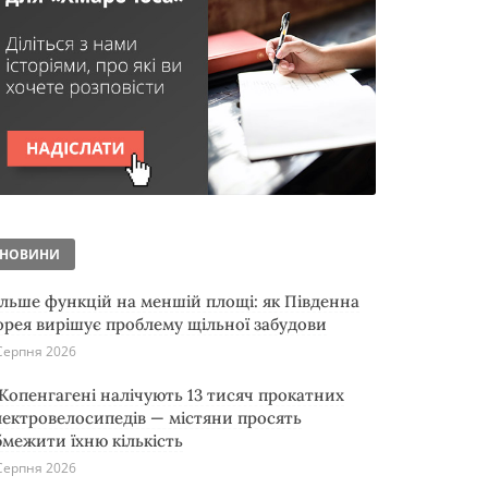
НОВИНИ
ільше функцій на меншій площі: як Південна
орея вирішує проблему щільної забудови
Серпня 2026
 Копенгагені налічують 13 тисяч прокатних
лектровелосипедів — містяни просять
бмежити їхню кількість
Серпня 2026