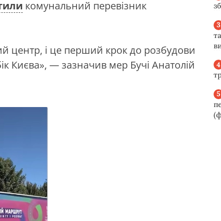
тили
комунальний перевізник
з
та
ви
ий центр, і це перший крок до розбудови
ік Києва», — зазначив мер Бучі Анатолій
т
п
(ф