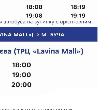
 громадським транспортом між