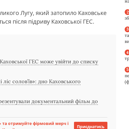
н
ликого Лугу, який затопило Каховське
з
ться після підриву Каховської ГЕС.
та
ви
т
Каховської ГЕС може увійти до списку
п
 ліс солов’їв»: дно Каховського
(ф
 презентували документальний фільм до
 та отримуйте фірмовий мерч і
Приєднатись