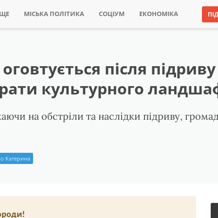
ИЩЕ
МІСЬКА ПОЛІТИКА
СОЦІУМ
ЕКОНОМІКА
ПІ
 оговтується після підриву
трати культурного ландша
аючи на обстріли та наслідки підриву, грома
о Катерина
ороди!