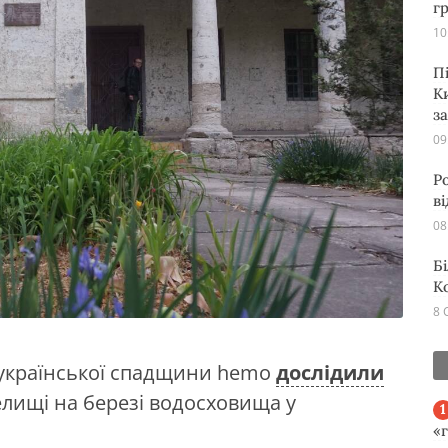
г
10
П
К
з
09
Р
в
08
Б
К
8 
 української спадщини hemo
дослідили
елищі на березі водосховища у
«