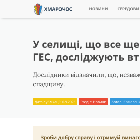
НОВИНИ
СЕРЕДОВ
У селищі, що все ще
ГЕС, досліджують в
Дослідники відзначили, що, незваж
спадщину.
Дата публікації: 6.9.2025
Розділ:
Новини
Автор:
Єрмоленк
Зроби добру справу і отримуй винаг