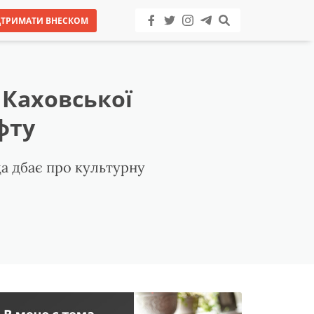
ДТРИМАТИ ВНЕСКОМ
 Каховської
фту
да дбає про культурну