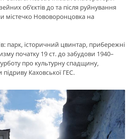
зейних об’єктів до та після руйнування
ли містечко Нововоронцовка на
ів: парк, історичний цвинтар, прибережні
цизму початку 19 ст. до забудови 1940–
 турботу про культурну спадщину,
 підриву Каховської ГЕС.