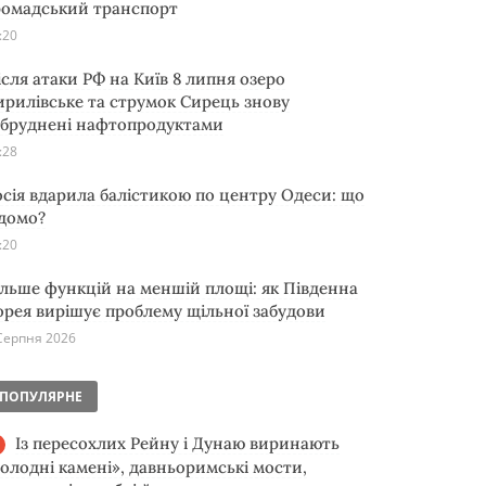
ромадський транспорт
:20
ісля атаки РФ на Київ 8 липня озеро
ирилівське та струмок Сирець знову
абруднені нафтопродуктами
:28
осія вдарила балістикою по центру Одеси: що
ідомо?
:20
ільше функцій на меншій площі: як Південна
орея вирішує проблему щільної забудови
Серпня 2026
ПОПУЛЯРНЕ
Із пересохлих Рейну і Дунаю виринають
голодні камені», давньоримські мости,