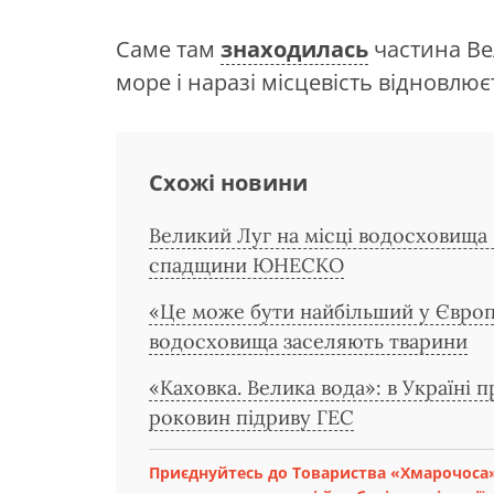
Саме там
знаходилась
частина Ве
море і наразі місцевість відновлює
Схожі новини
Великий Луг на місці водосховища 
спадщини ЮНЕСКО
«Це може бути найбільший у Європі
водосховища заселяють тварини
«Каховка. Велика вода»: в Україні
роковин підриву ГЕС
Приєднуйтесь до Товариства «Хмарочоса»