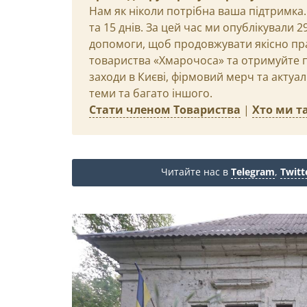
Нам як ніколи потрібна ваша підтримка.
та 15 днів. За цей час ми опублікували 
допомоги, щоб продовжувати якісно пр
товариства «Хмарочоса» та отримуйте пр
заходи в Києві, фірмовий мерч та актуа
теми та багато іншого.
Стати членом Товариства
|
Хто ми та
Читайте нас в
Telegram
,
Twitt