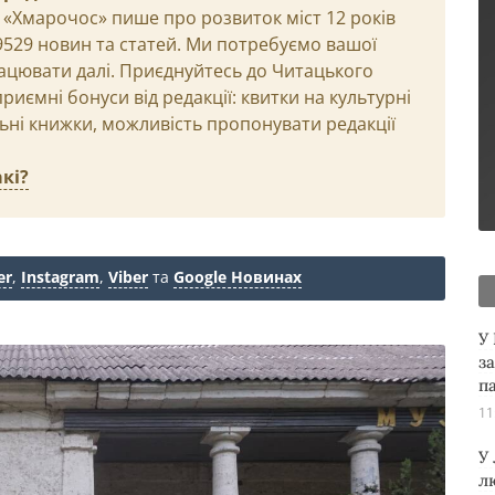
 «Хмарочос» пише про розвиток міст 12 років
29529 новин та статей. Ми потребуємо вашої
ацювати далі. Приєднуйтесь до Читацького
иємні бонуси від редакції: квитки на культурні
льні книжки, можливість пропонувати редакції
кі?
er
,
Instagram
,
Viber
та
Google Новинах
У
з
п
11
У
л