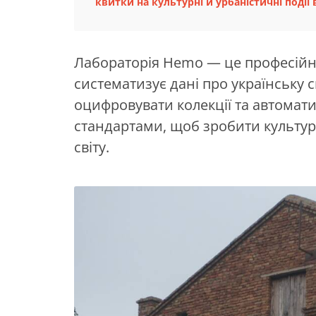
квитки на культурні й урбаністичні події в
Лабораторія Hemo — це професійна
систематизує дані про українську
оцифровувати колекції та автома
стандартами, щоб зробити культур
світу.