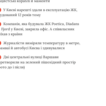
ацистські кораблі й мамонти
У Києві нарешті здали в експлуатацію ЖК,
будований 12 років тому
Компанія, яка будувала ЖК Poetica, Diadans
 Fjord у Києві, закрила офіс. А співвласник
їхав з країни
Журналісти виміряли температуру в метро,
рамваї й автобусі Києва і здивувалися
Дві центральні вулиці Варшави
еретворили на зелений пішохідний простір
ото до і після)