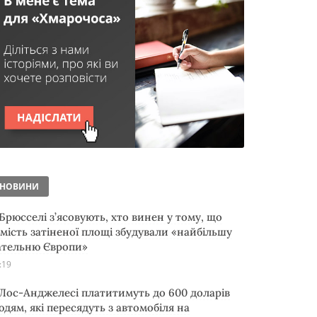
НОВИНИ
 Брюсселі з’ясовують, хто винен у тому, що
амість затіненої площі збудували «найбільшу
ательню Європи»
:19
 Лос-Анджелесі платитимуть до 600 доларів
юдям, які пересядуть з автомобіля на