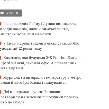
ПОПУЛЯРНЕ
Із пересохлих Рейну і Дунаю виринають
голодні камені», давньоримські мости,
ацистські кораблі й мамонти
У Києві нарешті здали в експлуатацію ЖК,
будований 12 років тому
Компанія, яка будувала ЖК Poetica, Diadans
 Fjord у Києві, закрила офіс. А співвласник
їхав з країни
Журналісти виміряли температуру в метро,
рамваї й автобусі Києва і здивувалися
Дві центральні вулиці Варшави
еретворили на зелений пішохідний простір
ото до і після)