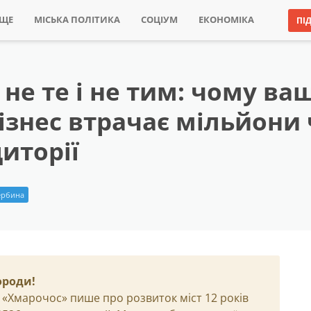
ИЩЕ
МІСЬКА ПОЛІТИКА
СОЦІУМ
ЕКОНОМІКА
ПІ
 не те і не тим: чому ва
ізнес втрачає мільйони 
диторії
ербина
ороди!
 «Хмарочос» пише про розвиток міст 12 років