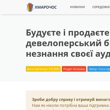
НОВИНИ
СЕРЕДОВ
Будуєте і продаєте
девелоперський б
незнання своєї ау
Дата публікації: 8.9.2025
Розділ:
Колонки
Автор:
Аліна Щ
Зроби добру справу і отримуй винаг
Нам як ніколи потрібна ваша підтримка.