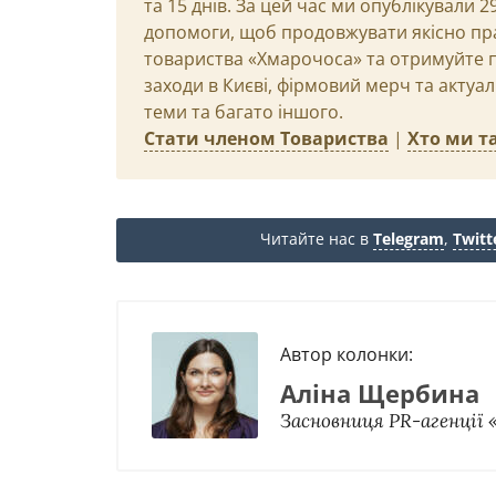
та 15 днів. За цей час ми опублікували 
допомоги, щоб продовжувати якісно пр
товариства «Хмарочоса» та отримуйте пр
заходи в Києві, фірмовий мерч та актуа
теми та багато іншого.
Стати членом Товариства
|
Хто ми та
Читайте нас в
Telegram
,
Twitt
Автор колонки:
Аліна Щербина
Засновниця PR-агенції 