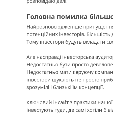
розповідаю далі.
Головна помилка більшо
Найрозповсюдженіше припущення д
потенційних інвесторів. Більшість 
Тому інвестори будуть вкладати сво
Але насправді інвесторська аудитор
Недостатньо бути просто девелопе
Недостатньо мати керуючу компан
інвестори шукають не просто приб
зрозумілі і близькі їм концепції.
Ключовий інсайт з практики нашої п
інвестують туди, де самі хотіли б 