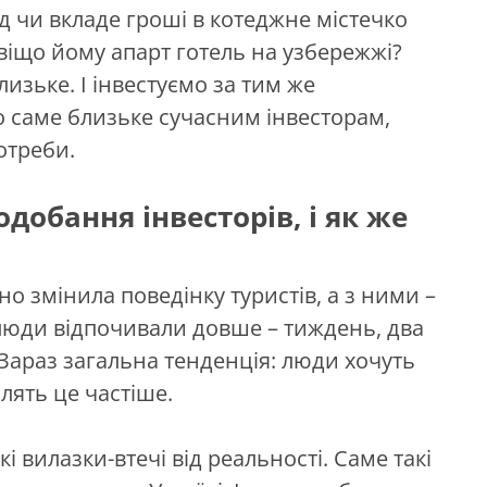
яд чи вкладе гроші в котеджне містечко
віщо йому апарт готель на узбережжі?
изьке. І інвестуємо за тим же
 саме близьке сучасним інвесторам,
потреби.
добання інвесторів, і як же
 змінила поведінку туристів, а з ними –
у люди відпочивали довше – тиждень, два
. Зараз загальна тенденція: люди хочуть
блять це частіше.
і вилазки-втечі від реальності. Саме такі