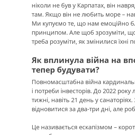
ніколи не був у Карпатах, він навр
там. Якщо він не любить море – на
Ми купуємо те, що нам емоційно бл
принципом. Але щоб зрозуміти, що
треба розуміти, як змінилися їхні 
Як вплинула війна на впо
тепер будувати?
Повномасштабна війна кардинально
і потреби інвесторів. До 2022 рок
тижні, навіть 21 день у санаторіях
відновитися за два-три дні, але ро
Це називається ескапізмом – коротк