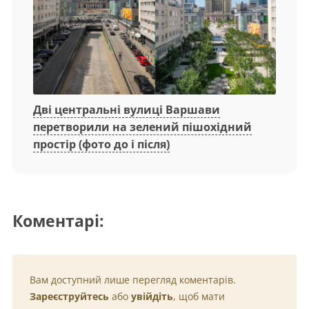
Дві центральні вулиці Варшави
перетворили на зелений пішохідний
простір (фото до і після)
Коментарі:
Вам доступний лише перегляд коментарів.
Зареєструйтесь
або
увійдіть
, щоб мати