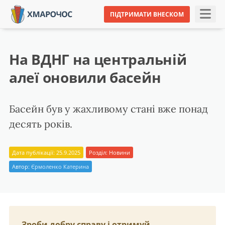
ПІДТРИМАТИ ВНЕСКОМ
На ВДНГ на центральній
алеї оновили басейн
Басейн був у жахливому стані вже понад
десять років.
Дата публікації: 25.9.2025
Розділ:
Новини
Автор:
Єрмоленко Катерина
Зроби добру справу і отримуй