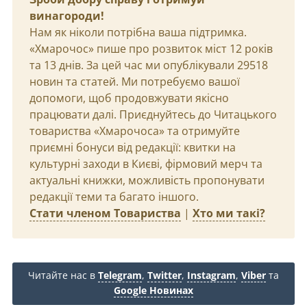
винагороди!
Нам як ніколи потрібна ваша підтримка.
«Хмарочос» пише про розвиток міст 12 років
та 13 днів. За цей час ми опублікували 29518
новин та статей. Ми потребуємо вашої
допомоги, щоб продовжувати якісно
працювати далі. Приєднуйтесь до Читацького
товариства «Хмарочоса» та отримуйте
приємні бонуси від редакції: квитки на
культурні заходи в Києві, фірмовий мерч та
актуальні книжки, можливість пропонувати
редакції теми та багато іншого.
Стати членом Товариства
|
Хто ми такі?
Читайте нас в
Telegram
,
Twitter
,
Instagram
,
Viber
та
Google Новинах