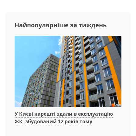
Найпопулярніше за тиждень
У Києві нарешті здали в експлуатацію
ЖК, збудований 12 років тому