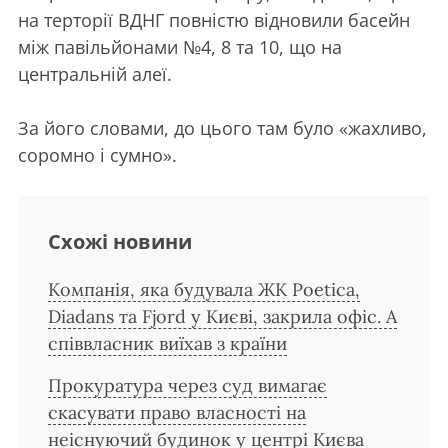
на терторії ВДНГ повністю
відновили басейн
між павільйонами №4, 8 та 10, що на
центральній алеї.
За його словами, до цього там було «жахливо,
соромно і сумно».
Схожі новини
Компанія, яка будувала ЖК Poetica,
Diadans та Fjord у Києві, закрила офіс. А
співвласник виїхав з країни
Прокуратура через суд вимагає
скасувати право власності на
неіснуючий будинок у центрі Києва