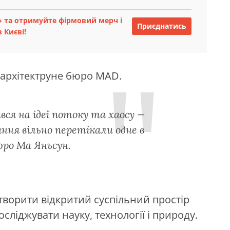
 та отримуйте фірмовий мерч і
Приєднатись
 Києві!
 архітектруне бюро MAD.
вся на ідеї потоку та хаосу —
ання вільно перетікали одне в
юро Ма Яньсун.
творити відкритий суспільний простір
осліджувати науку, технології і природу.