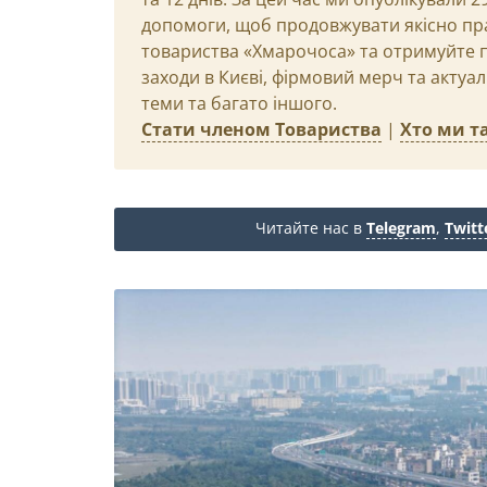
допомоги, щоб продовжувати якісно пр
товариства «Хмарочоса» та отримуйте пр
заходи в Києві, фірмовий мерч та актуа
теми та багато іншого.
Стати членом Товариства
|
Хто ми та
Читайте нас в
Telegram
,
Twitt