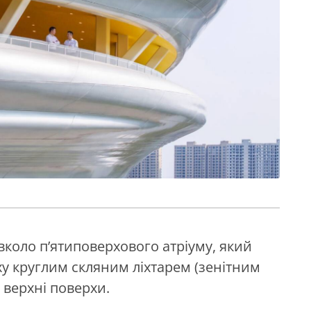
вколо п’ятиповерхового атріуму, який
у круглим скляним ліхтарем (зенітним
а верхні поверхи.