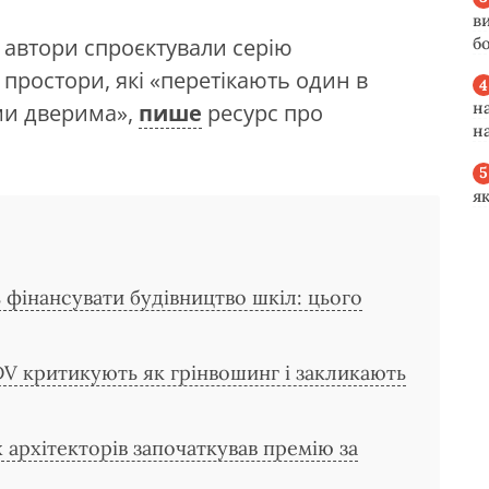
в
б
 автори спроєктували серію
 простори, які «перетікають один в
н
ми дверима»,
пише
ресурс про
н
я
 фінансувати будівництво шкіл: цього
DV критикують як грінвошинг і закликають
 архітекторів започаткував премію за