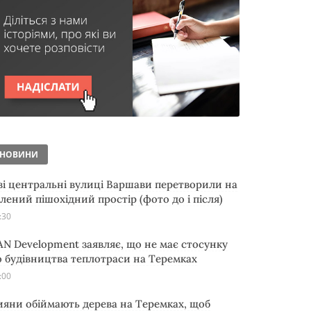
НОВИНИ
ві центральні вулиці Варшави перетворили на
елений пішохідний простір (фото до і після)
:30
AN Development заявляє, що не має стосунку
о будівництва теплотраси на Теремках
:00
ияни обіймають дерева на Теремках, щоб