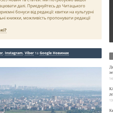
ацювати далі. Приєднуйтесь до Читацького
иємні бонуси від редакції: квитки на культурні
льні книжки, можливість пропонувати редакції
кі?
er
,
Instagram
,
Viber
та
Google Новинах
Д
з
14
K
д
13
К