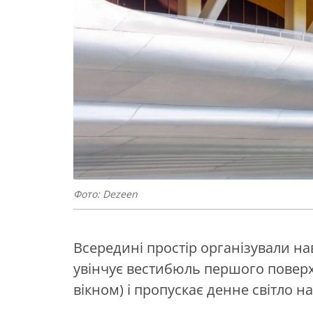
Фото: Dezeen
Всередині простір організували на
увінчує вестибюль першого поверх
вікном) і пропускає денне світло н