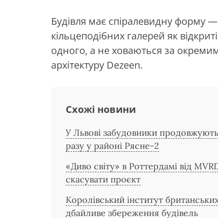
Будівля має спіралевидну форму —
кільцеподібних галерей як відкриті
одного, а не ховаються за окреми
архітектуру Dezeen.
Схожі новини
У Львові забудовники продовжують
разу у районі Рясне-2
«Диво світу» в Роттердамі від MVR
скасувати проєкт
Королівський інститут британських
дбайливе збереження будівель