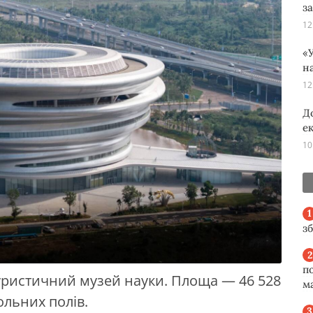
з
12
«У
н
12
Д
е
10
з
п
утуристичний музей науки. Площа — 46 528
м
ольних полів.