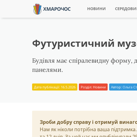
НОВИНИ
СЕРЕДОВ
Футуристичний музей
Будівля має спіралевидну форму, 
панелями.
Дата публікації: 16.5.2026
Розділ:
Новини
Автор:
Ольга Ст
Зроби добру справу і отримуй винаг
Нам як ніколи потрібна ваша підтримка.
та 12 днів. За цей час ми опублікували 