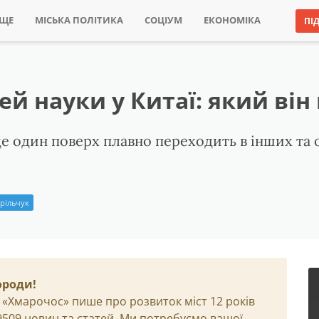
ИЩЕ
МІСЬКА ПОЛІТИКА
СОЦІУМ
ЕКОНОМІКА
ПІ
 науки у Китаї: який він
де один поверх плавно переходить в інших та
рільчук
ороди!
 «Хмарочос» пише про розвиток міст 12 років
29509 новин та статей. Ми потребуємо вашої