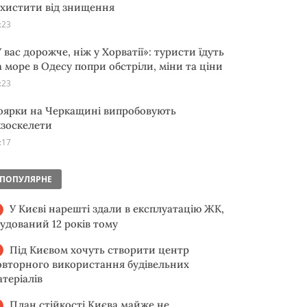
ахистити від знищення
:23
 вас дорожче, ніж у Хорватії»: туристи їдуть
а море в Одесу попри обстріли, міни та ціни
:23
оярки на Черкащині випробовують
кзоскелети
:17
ПОПУЛЯРНЕ
У Києві нарешті здали в експлуатацію ЖК,
будований 12 років тому
Під Києвом хочуть створити центр
овторного використання будівельних
атеріалів
План стійкості Києва майже не