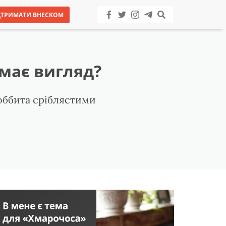
ДТРИМАТИ ВНЕСКОМ
 має вигляд?
 оббита сріблястими