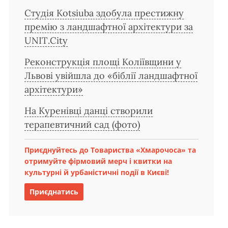
Студія Kotsiuba здобула престижну
премію з ландшафтної архітектури за
UNIT.City
Реконструкція площі Коліївщини у
Львові увійшла до «біблії ландшафтної
архітектури»
На Куренівці данці створили
терапевтичний сад (фото)
Приєднуйтесь до Товариства «Хмарочоса» та
отримуйте фірмовий мерч і квитки на
культурні й урбаністичні події в Києві!
Приєднатись