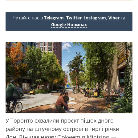
Читайте нас в
Telegram
,
Twitter
,
Instagram
,
Viber
та
Google Новинах
У Торонто схвалили проєкт пішохідного
району на штучному острові в гирлі річки
Дон. Він має назву Ookwemin Minising —