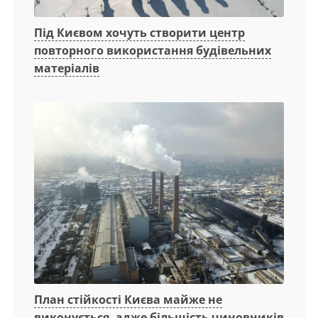
Під Києвом хочуть створити центр
повторного використання будівельних
матеріалів
План стійкості Києва майже не
виконується, адже більшість чиновників