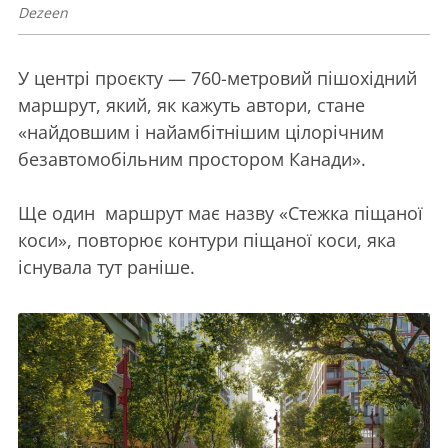
Dezeen
У центрі проєкту — 760-метровий пішохідний
маршрут, який, як кажуть автори, стане
«найдовшим і найамбітнішим цілорічним
безавтомобільним простором Канади».
Ще один маршрут має назву «Стежка піщаної
коси», повторює контури піщаної коси, яка
існувала тут раніше.