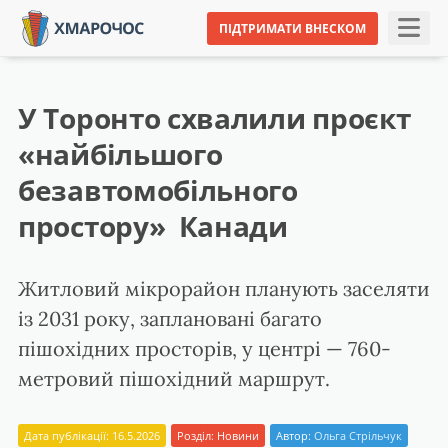
ПІДТРИМАТИ ВНЕСКОМ
У Торонто схвалили проєкт
«найбільшого
безавтомобільного
простору» Канади
Житловий мікрорайон планують заселяти
із 2031 року, заплановані багато
пішохідних просторів, у центрі — 760-
метровий пішохідний маршрут.
Дата публікації: 16.5.2026
Розділ:
Новини
Автор:
Ольга Стрільчук