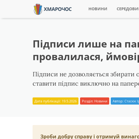
НОВИНИ
СЕРЕДОВ
Підписи лише на пап
провалилася, ймові
Підписи не дозволяється збирати 
ставити підпис виключно на папер
Дата публікації: 19.5.2026
Розділ:
Новини
Автор:
Стасюк 
Зроби добру справу і отримуй винаг