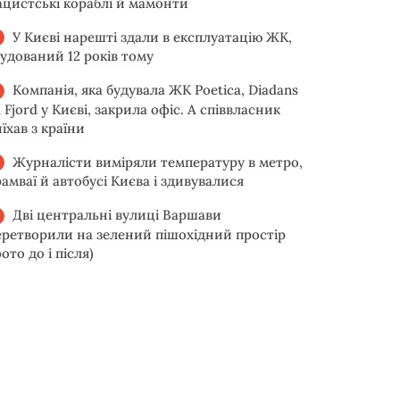
ацистські кораблі й мамонти
У Києві нарешті здали в експлуатацію ЖК,
будований 12 років тому
Компанія, яка будувала ЖК Poetica, Diadans
 Fjord у Києві, закрила офіс. А співвласник
їхав з країни
Журналісти виміряли температуру в метро,
рамваї й автобусі Києва і здивувалися
Дві центральні вулиці Варшави
еретворили на зелений пішохідний простір
ото до і після)