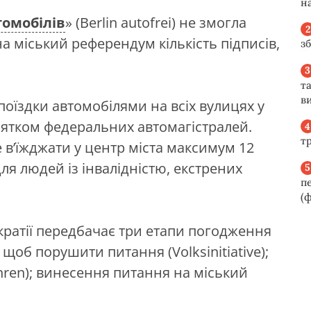
н
томобілів
» (Berlin autofrei) не змогла
 міський референдум кількість підписів,
з
та
ви
оїздки автомобілями на всіх вулицях у
инятком федеральних автомагістралей.
т
 в’їжджати у центр міста максимум 12
ля людей із інвалідністю, екстрених
п
(ф
кратії передбачає три етапи погодження
 щоб порушити питання (Volksinitiative);
ehren); винесення питання на міський