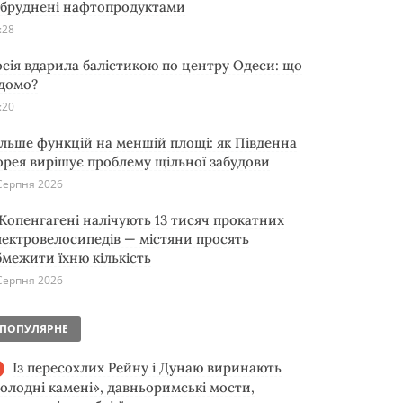
абруднені нафтопродуктами
:28
осія вдарила балістикою по центру Одеси: що
ідомо?
:20
ільше функцій на меншій площі: як Південна
орея вирішує проблему щільної забудови
Серпня 2026
 Копенгагені налічують 13 тисяч прокатних
лектровелосипедів — містяни просять
бмежити їхню кількість
Серпня 2026
ПОПУЛЯРНЕ
Із пересохлих Рейну і Дунаю виринають
голодні камені», давньоримські мости,