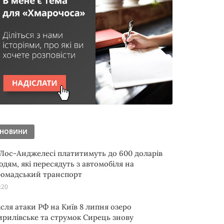
НОВИНИ
 Лос-Анджелесі платитимуть до 600 доларів
юдям, які пересядуть з автомобіля на
ромадський транспорт
:20
ісля атаки РФ на Київ 8 липня озеро
ирилівське та струмок Сирець знову