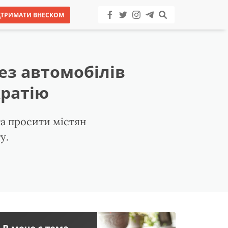
ДТРИМАТИ ВНЕСКОМ
без автомобілів
кратію
та просити містян
у.