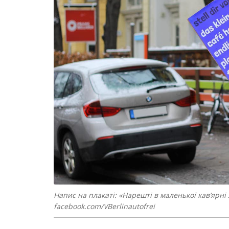
Напис на плакаті: «Нарешті в маленької кав’ярні 
facebook.com/VBerlinautofrei