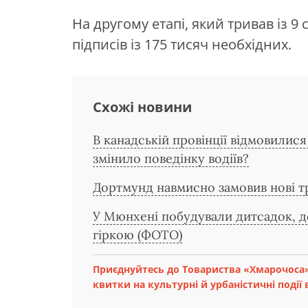
На другому етапі, який тривав із 9 с
підписів із 175 тисяч необхідних.
Схожі новини
В канадській провінції відмовилис
змінило поведінку водіїв?
Дортмунд навмисно замовив нові тр
У Мюнхені побудували дитсадок, д
гіркою (ФОТО)
Приєднуйтесь до Товариства «Хмарочоса»
квитки на культурні й урбаністичні події в