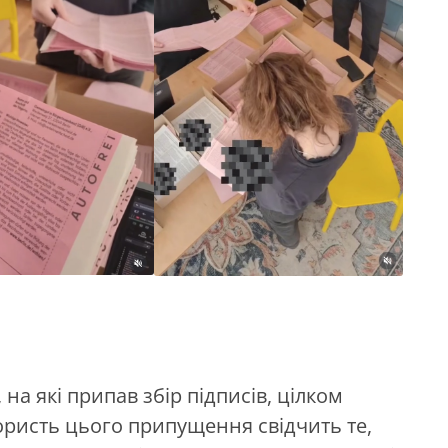
на які припав збір підписів, цілком
ористь цього припущення свідчить те,