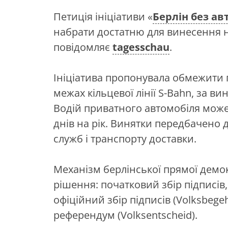
Петиція ініціативи «
Берлін без ав
набрати достатню для винесення на
повідомляє
tagesschau
.
Ініціатива пропонувала обмежити п
межах кільцевої лінії S-Bahn, за в
Водій приватного автомобіля може
днів на рік. Винятки передбачено д
служб і транспорту доставки.
Механізм берлінської прямої демо
рішення: початковий збір підписів,
офіційний збір підписів (Volksbeg
референдум (Volksentscheid).