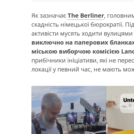
Як зазначає
The Berliner
, головни
скадність німецької бюрократії. П
активісти мусять ходити вулицями 
виключно на паперових бланках
міською виборчою комісією Lan
прибічники ініціативи, які не перес
локації у певний час, не мають мо