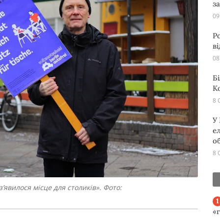
з
09
Р
в
08
Б
К
8 
У
е
о
8 
з’явилося місце для столиків». Фото:
«