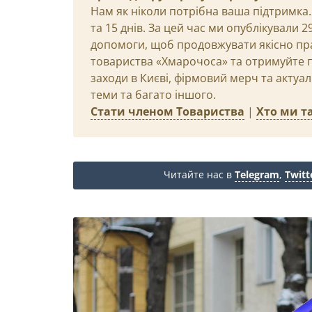
Нам як ніколи потрібна ваша підтримка.
та 15 днів. За цей час ми опублікували 
допомоги, щоб продовжувати якісно пр
товариства «Хмарочоса» та отримуйте пр
заходи в Києві, фірмовий мерч та актуа
теми та багато іншого.
Стати членом Товариства
|
Хто ми та
Читайте нас в
Telegram
,
Twitt