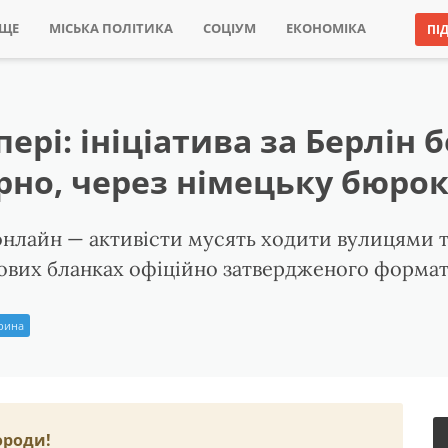
ИЩЕ
МІСЬКА ПОЛІТИКА
СОЦІУМ
ЕКОНОМІКА
ПІ
ері: ініціатива за Берлін 
рно, через німецьку бюро
онлайн — активісти мусять ходити вулицями 
ових бланках офіційно затвердженого формат
Ірина
ороди!