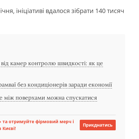
ічня, ініціативі вдалося зібрати 140 тисяч
я від камер контролю швидкості: як це
амваї без кондиціонерів заради економії
е між поверхами можна спускатися
 та отримуйте фірмовий мерч і
Приєднатись
 Києві!