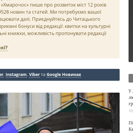
 «Хмарочос» пише про розвиток міст 12 років
29528 новин та статей. Ми потребуємо вашої
ацювати далі. Приєднуйтесь до Читацького
иємні бонуси від редакції: квитки на культурні
льні книжки, можливість пропонувати редакції
кі?
er
,
Instagram
,
Viber
та
Google Новинах
У
л
г
10
П
К