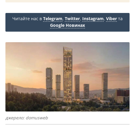
Читайте нас в
Telegram
,
Twitter
,
Instagram
,
Viber
та
Google Новинах
джерело: domusweb