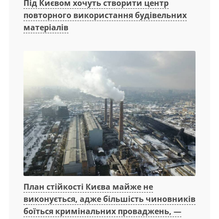
Під Києвом хочуть створити центр
повторного використання будівельних
матеріалів
План стійкості Києва майже не
виконується, адже більшість чиновників
боїться кримінальних проваджень, —