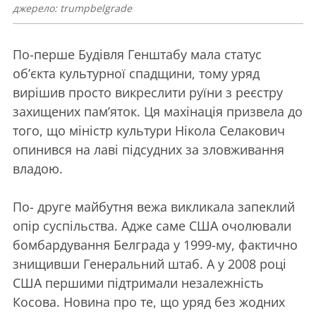
джерело: trumpbelgrade
По-перше Будівля Генштабу мала статус
об’єкта культурної спадщини, тому уряд
вирішив просто викреслити руїни з реєстру
захищених пам’яток. Ця махінація призвела до
того, що міністр культури Нікола Селакович
опинився на лаві підсудних за зловживання
владою.
По- друге майбутня вежа викликала запеклий
опір суспільства. Адже саме США очолювали
бомбардування Белграда у 1999-му, фактично
знищивши Генеральний штаб. А у 2008 році
США першими підтримали незалежність
Косова. Новина про те, що уряд без жодних