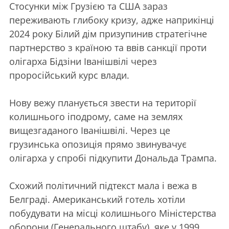
Стосунки між Грузією та США зараз
переживають глибоку кризу, адже наприкінці
2024 року Білий дім призупинив стратегічне
партнерство з країною та ввів санкції проти
олігарха Бідзіни Іванішвілі через
проросійський курс влади.
Нову вежу планується звести на території
колишнього іподрому, саме на землях
вищезгаданого Іванішвілі. Через це
грузинська опозиція прямо звинувачує
олігарха у спробі підкупити Дональда Трампа.
Схожий політичний підтекст мала і вежа в
Белграді. Американський готель хотіли
побудувати на місці колишнього Міністерства
оборони (Генерального штабу), яке у 1999