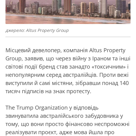
джерело: Altus Property Group
Місцевий девелопер, компанія Altus Property
Group, заявив, що через війну з Іраном та інші
світові події бренд став занадто «токсичним» і
непопулярним серед австралійців. Проти вежі
виступили й самі містяни, зібравши понад 140
тисяч підписів на знак протесту.
The Trump Organization у відповідь
звинуватила австралійського забудовника у
тому, що вони просто фінансово неспроможні
реалізувати проєкт, адже мова йшла про