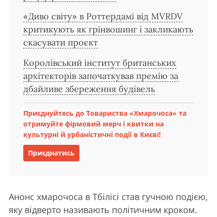
«Диво світу» в Роттердамі від MVRDV
критикують як грінвошинг і закликають
скасувати проєкт
Королівський інститут британських
архітекторів започаткував премію за
дбайливе збереження будівель
Приєднуйтесь до Товариства «Хмарочоса» та
отримуйте фірмовий мерч і квитки на
культурні й урбаністичні події в Києві!
Приєднатись
Анонс хмарочоса в Тбілісі став гучною подією,
яку відверто називають політичним кроком.