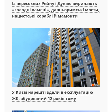
Із пересохлих Рейну і Дунаю виринають
«голодні камені», давньоримські мости,
нацистські кораблі й мамонти
У Києві нарешті здали в експлуатацію
ЖК, збудований 12 років тому