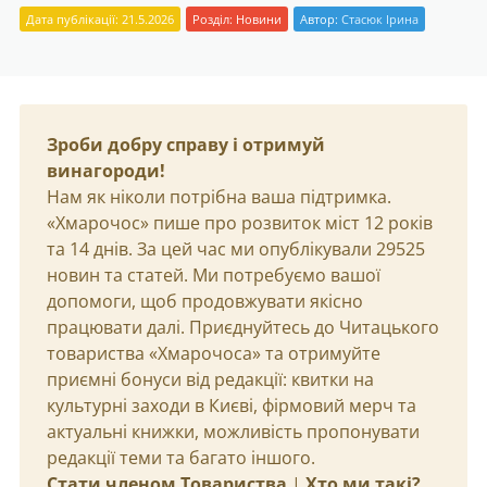
Дата публікації: 21.5.2026
Розділ:
Новини
Автор:
Стасюк Ірина
Зроби добру справу і отримуй
винагороди!
Нам як ніколи потрібна ваша підтримка.
«Хмарочос» пише про розвиток міст 12 років
та 14 днів. За цей час ми опублікували 29525
новин та статей. Ми потребуємо вашої
допомоги, щоб продовжувати якісно
працювати далі. Приєднуйтесь до Читацького
товариства «Хмарочоса» та отримуйте
приємні бонуси від редакції: квитки на
культурні заходи в Києві, фірмовий мерч та
актуальні книжки, можливість пропонувати
редакції теми та багато іншого.
Стати членом Товариства
|
Хто ми такі?