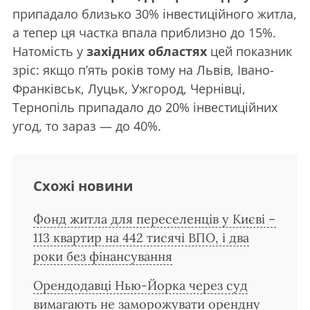
припадало близько 30% інвестиційного житла,
а тепер ця частка впала приблизно до 15%.
Натомість у
західних областях
цей показник
зріс: якщо п’ять років тому на Львів, Івано-
Франківськ, Луцьк, Ужгород, Чернівці,
Тернопіль припадало до 20% інвестиційних
угод, то зараз — до 40%.
Схожі новини
Фонд житла для переселенців у Києві –
113 квартир на 442 тисячі ВПО, і два
роки без фінансування
Орендодавці Нью-Йорка через суд
вимагають не заморожувати орендну