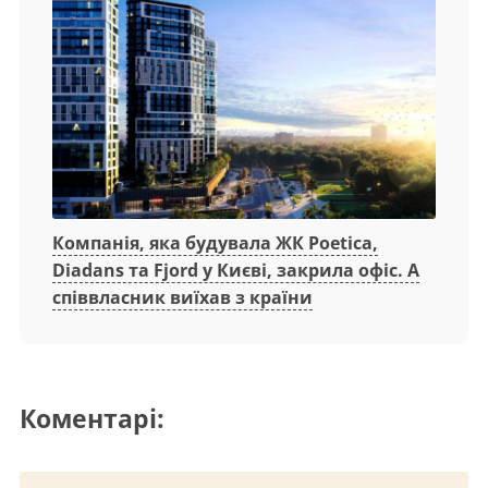
Компанія, яка будувала ЖК Poetica,
Diadans та Fjord у Києві, закрила офіс. А
співвласник виїхав з країни
Коментарі: