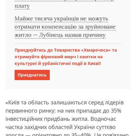
плату
Майже тисяча українців не можуть
отримати компенсацію за зруйноване
житло — Лубінець назвав причину
Приєднуйтесь до Товариства «Хмарочоса» та
отримуйте фірмовий мерч і квитки на
культурні й урбаністичні події в Києві!
Приєднатись
«Київ та область залишаються серед лідерів
первинного ринку: на них припадає до 35%
інвестиційних придбань житла. Водночас
частка західних областей України суттєво
зросла — орієнтовно до 35−40%. Це пов’язано