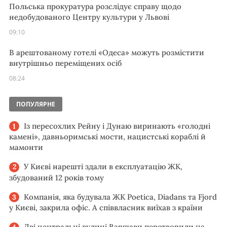
Польська прокуратура розслідує справу щодо
недобудованого Центру культури у Львові
09:10
В арештованому готелі «Одеса» можуть розмістити
внутрішньо переміщених осіб
08:24
ПОПУЛЯРНЕ
Із пересохлих Рейну і Дунаю виринають «голодні
камені», давньоримські мости, нацистські кораблі й
мамонти
У Києві нарешті здали в експлуатацію ЖК,
збудований 12 років тому
Компанія, яка будувала ЖК Poetica, Diadans та Fjord
у Києві, закрила офіс. А співвласник виїхав з країни
Дві центральні вулиці Варшави перетворили на