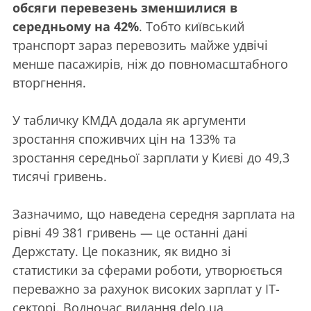
обсяги перевезень
зменшилися в
середньому на 42%
. Тобто київський
транспорт зараз перевозить майже удвічі
менше пасажирів, ніж до повномасштабного
вторгнення.
У табличку КМДА додала як аргументи
зростання споживчих цін на 133% та
зростання середньої зарплати у Києві до 49,3
тисячі гривень.
Зазначимо, що наведена середня зарплата на
рівні 49 381 гривень — це останні дані
Держстату. Це показник, як видно зі
статистики за сферами роботи, утворюється
переважно за рахунок високих зарплат у IT-
секторі. Водночас видання delo.ua