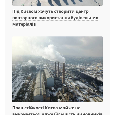
Під Києвом хочуть створити центр
повторного використання будівельних
матеріалів
План стійкості Києва майже не
виконується, адже більшість чиновників