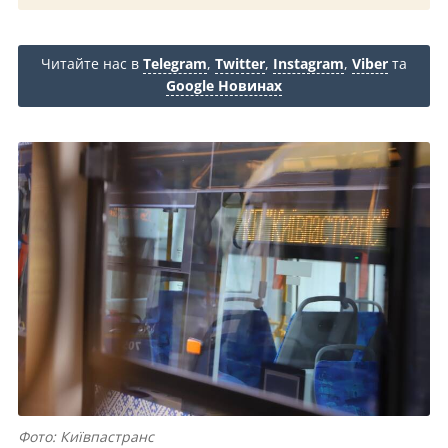
Читайте нас в
Telegram
,
Twitter
,
Instagram
,
Viber
та
Google Новинах
Фото: Київпастранс