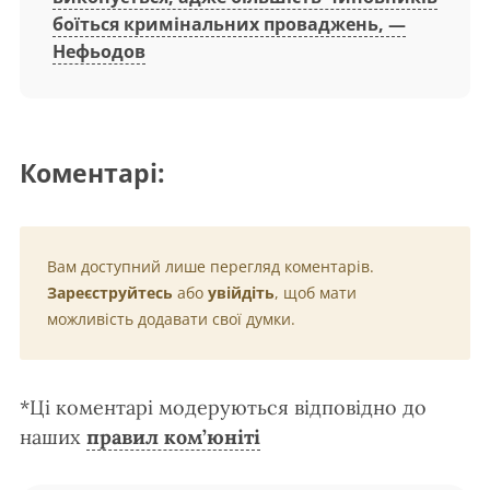
боїться кримінальних проваджень, —
Нефьодов
Коментарі:
Вам доступний лише перегляд коментарів.
Зареєструйтесь
або
увійдіть
, щоб мати
можливість додавати свої думки.
*Ці коментарі модеруються відповідно до
наших
правил ком’юніті