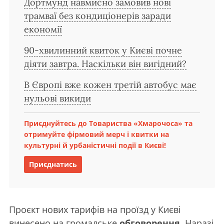
Дортмунд навмисно замовив нові
трамваї без кондиціонерів заради
економії
90-хвилинний квиток у Києві почне
діяти завтра. Наскільки він вигідний?
В Європі вже кожен третій автобус має
нульові викиди
Приєднуйтесь до Товариства «Хмарочоса» та
отримуйте фірмовий мерч і квитки на
культурні й урбаністичні події в Києві!
Приєднатись
Проєкт нових тарифів на проїзд у Києві
винесено на громадське
обговорення
. Наразі