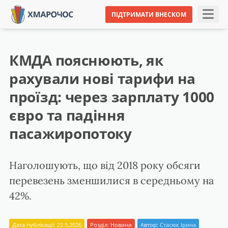
ПІДТРИМАТИ ВНЕСКОМ
КМДА пояснюють, як
рахували нові тарифи на
проїзд: через зарплату 1000
євро та падіння
пасажиропотоку
Наголошують, що від 2018 року обсяги
перевезень зменшилися в середньому на
42%.
Дата публікації: 22.5.2026
Розділ:
Новини
Автор:
Стасюк Ірина