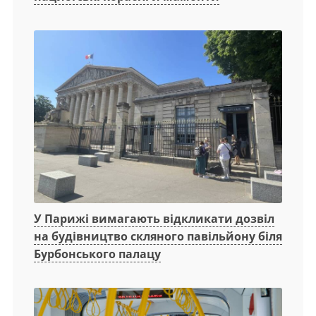
У Парижі вимагають відкликати дозвіл
на будівництво скляного павільйону біля
Бурбонського палацу