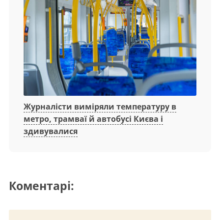
Журналісти виміряли температуру в
метро, трамваї й автобусі Києва і
здивувалися
Коментарі: