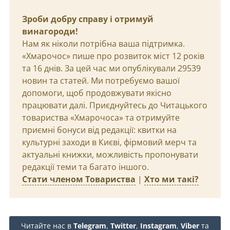
Зроби добру справу і отримуй
винагороди!
Нам як ніколи потрібна ваша підтримка.
«Хмарочос» пише про розвиток міст 12 років
та 16 днів. За цей час ми опублікували 29539
новин та статей. Ми потребуємо вашої
допомоги, щоб продовжувати якісно
працювати далі. Приєднуйтесь до Читацького
товариства «Хмарочоса» та отримуйте
приємні бонуси від редакції: квитки на
культурні заходи в Києві, фірмовий мерч та
актуальні книжки, можливість пропонувати
редакції теми та багато іншого.
Стати членом Товариства
|
Хто ми такі?
Читайте нас в
Telegram
,
Twitter
,
Instagram
,
Viber
та