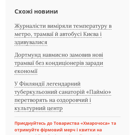
Схожі новини
Журналісти виміряли температуру в
метро, трамваї й автобусі Києва і
здивувалися
Дортмунд навмисно замовив нові
трамваї без кондиціонерів заради
економії
У Фінляндії легендарний
туберкульозний санаторій «Пайміо»
перетворять на оздоровчий і
культурний центр
Приєднуйтесь до Товариства «Хмарочоса» та
отримуйте фірмовий мерч і квитки на