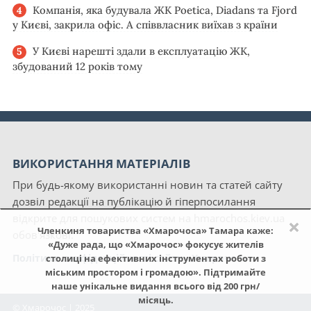
Компанія, яка будувала ЖК Poetica, Diadans та Fjord
у Києві, закрила офіс. А співвласник виїхав з країни
У Києві нарешті здали в експлуатацію ЖК,
збудований 12 років тому
ВИКОРИСТАННЯ МАТЕРІАЛІВ
При будь-якому використанні новин та статей сайту
дозвіл редакції на публікацію й гіперпосилання
відкрите для пошукових систем на hmarochos.kiev.ua
×
Членкиня товариства «Хмарочоса» Тамара каже:
обов'язкові.
«Дуже рада, що «Хмарочос» фокусує жителів
Політика конфіденційності сайту «Хмарочос»
столиці на ефективних інструментах роботи з
міським простором і громадою». Підтримайте
наше унікальне видання всього від 200 грн/
місяць.
© Хмарочос | 2025