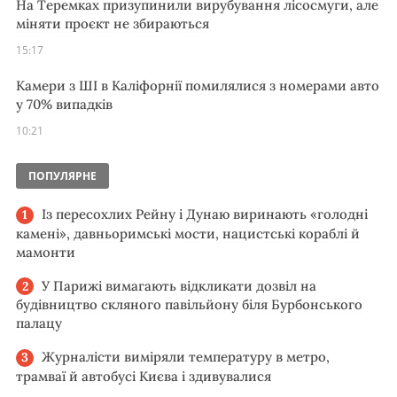
На Теремках призупинили вирубування лісосмуги, але
міняти проєкт не збираються
15:17
Камери з ШІ в Каліфорнії помилялися з номерами авто
у 70% випадків
10:21
ПОПУЛЯРНЕ
Із пересохлих Рейну і Дунаю виринають «голодні
камені», давньоримські мости, нацистські кораблі й
мамонти
У Парижі вимагають відкликати дозвіл на
будівництво скляного павільйону біля Бурбонського
палацу
Журналісти виміряли температуру в метро,
трамваї й автобусі Києва і здивувалися