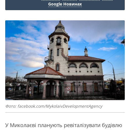
Google Новинах
Фото: facebook.com/MykolaivDevelopmentAgency
У Миколаєві планують ревіталізувати будівлю