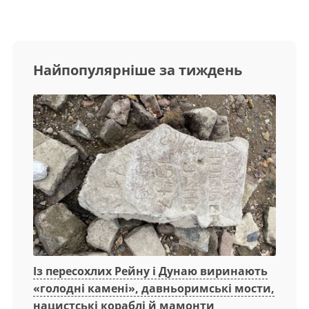
Найпопулярніше за тиждень
Із пересохлих Рейну і Дунаю виринають
«голодні камені», давньоримські мости,
нацистські кораблі й мамонти