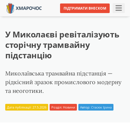
ПІДТРИМАТИ ВНЕСКОМ
У Миколаєві ревіталізують
сторічну трамвайну
підстанцію
Миколаївська трамвайна підстанція —
рідкісний зразок промислового модерну
та неоготики.
Дата публікації: 27.5.2026
Розділ:
Новини
Автор:
Стасюк Ірина