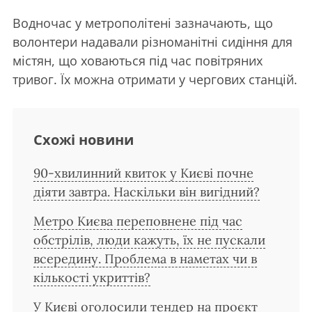
Водночас у метрополітені зазначають, що
волонтери надавали різноманітні сидіння для
містян, що ховаються під час повітряних
тривог. Їх можна отримати у чергових станцій.
Схожі новини
90-хвилинний квиток у Києві почне
діяти завтра. Наскільки він вигідний?
Метро Києва переповнене під час
обстрілів, люди кажуть, їх не пускали
всередину. Проблема в наметах чи в
кількості укриттів?
У Києві оголосили тендер на проєкт