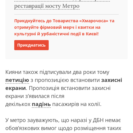
реставрації мосту Метро
Приєднуйтесь до Товариства «Хмарочоса» та
отримуйте фірмовий мерч і квитки на
культурні й урбаністичні події в Києві!
Приєднатись
Кияни також підписували два роки тому
петицію
з пропозицією встановити
захисні
екрани
. Пропозиція встановити захисні
екрани з’явилася після
декількох
падінь
пасажирів на колії.
У метро зауважують, що наразі у ДБН немає
обов’язкових вимог щодо розміщення таких