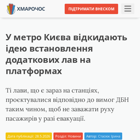
ПІДТРИМАТИ ВНЕСКОМ
У метро Києва відкидають
ідею встановлення
додаткових лав на
платформах
Ті лави, що є зараз на станціях,
проєктувалися відповідно до вимог ДБН
таким чином, щоб не заважати руху
пасажирів у разі евакуації.
Дата публікації: 28.5.2026
Розділ:
Новини
Автор:
Стасюк Ірина