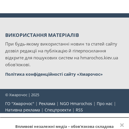
ВИКОРИСТАННЯ МАТЕРІАЛІВ
При будь-якому використанні новин та статей сайту
дозвіл редакції на публікацію й гіперпосилання
відкрите для пошукових систем на hmarochos.kiev.ua
обов'язкові.
Політика конфіденційності сайту «Хмарочос»
© Хмарочос | 2025
ГО "Хмарочос"
|
Реклама
|
NGO Hmarochos
|
Про нас
|
Нативна реклама
|
Спецпроекти
|
RSS
×
Впливові незалежні медіа – обов'язкова складова