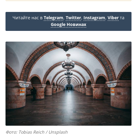
Читайте нас в
Telegram
,
Twitter
,
Instagram
,
Viber
та
Google Новинах
Фото: Tobias Reich / Unsplash