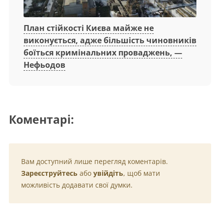
План стійкості Києва майже не
виконується, адже більшість чиновників
боїться кримінальних проваджень, —
Нефьодов
Коментарі:
Вам доступний лише перегляд коментарів.
Зареєструйтесь
або
увійдіть
, щоб мати
можливість додавати свої думки.