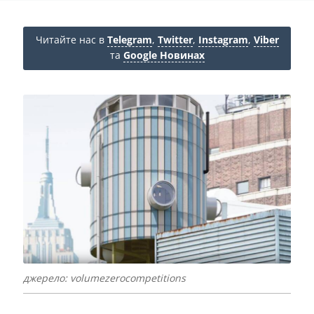
Читайте нас в
Telegram
,
Twitter
,
Instagram
,
Viber
та
Google Новинах
джерело: volumezerocompetitions