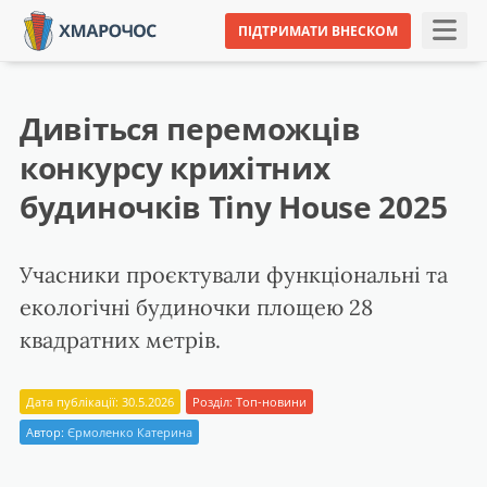
ПІДТРИМАТИ ВНЕСКОМ
Дивіться переможців
конкурсу крихітних
будиночків Tiny House 2025
Учасники проєктували функціональні та
екологічні будиночки площею 28
квадратних метрів.
Дата публікації: 30.5.2026
Розділ:
Топ-новини
Автор:
Єрмоленко Катерина