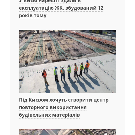
У Києві нарешті здали в
експлуатацію ЖК, збудований 12
років тому
Під Києвом хочуть створити центр
повторного використання
будівельних матеріалів