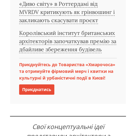
«Диво світу» в Роттердамі від
MVRDV критикують як грінвошинг і
закликають скасувати проєкт
Королівський інститут британських
архітекторів започаткував премію за
дбайливе збереження будівель
Приєднуйтесь до Товариства «Хмарочоса»
та отримуйте фірмовий мерч і квитки на
культурні й урбаністичні події в Києві!
Приєднатись
Свої концептуальні ідеї