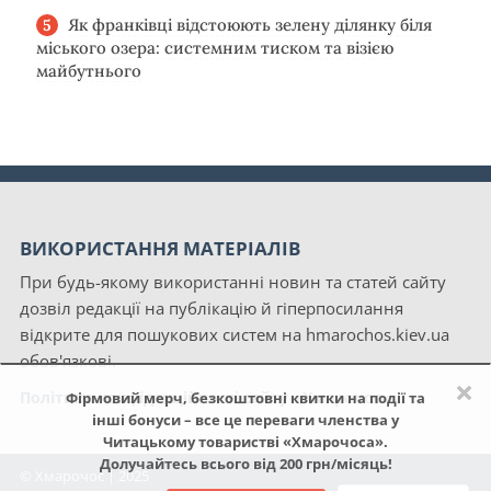
Як франківці відстоюють зелену ділянку біля
міського озера: системним тиском та візією
майбутнього
ВИКОРИСТАННЯ МАТЕРІАЛІВ
При будь-якому використанні новин та статей сайту
дозвіл редакції на публікацію й гіперпосилання
відкрите для пошукових систем на hmarochos.kiev.ua
обов'язкові.
×
Політика конфіденційності сайту «Хмарочос»
Фірмовий мерч, безкоштовні квитки на події та
інші бонуси – все це переваги членства у
Читацькому товаристві «Хмарочоса».
Долучайтесь всього від 200 грн/місяць!
© Хмарочос | 2025