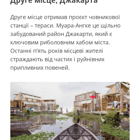
Друге місце, Джакарта
Друге місце отримав проєкт човникової
станції – тераси. Муара-Ангке це щільно
забудований район Джакарти, який є
ключовим риболовним хабом міста.
Останні п’ять років місцеві жителі
страждають від частих і руйнівних
припливних повеней.