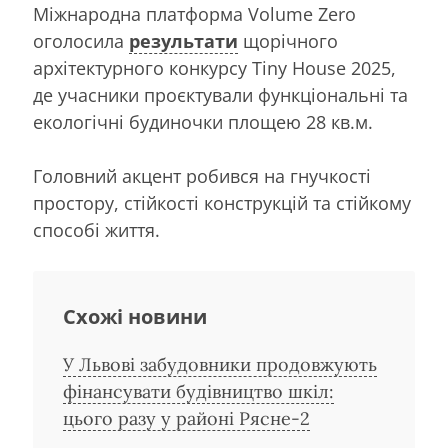
Міжнародна платформа Volume Zero
оголосила
результати
щорічного
архітектурного конкурсу Tiny House 2025,
де учасники проєктували функціональні та
екологічні будиночки площею 28 кв.м.
Головний акцент робився на гнучкості
простору, стійкості конструкцій та стійкому
способі життя.
Схожі новини
У Львові забудовники продовжують
фінансувати будівництво шкіл:
цього разу у районі Рясне-2