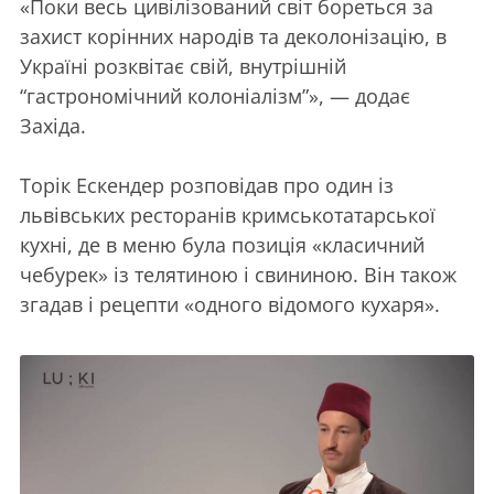
«Поки весь цивілізований світ бореться за
захист корінних народів та деколонізацію, в
Україні розквітає свій, внутрішній
“гастрономічний колоніалізм”», — додає
Західа.
Торік Ескендер розповідав про один із
львівських ресторанів кримськотатарської
кухні, де в меню була позиція «класичний
чебурек» із телятиною і свининою. Він також
згадав і рецепти «одного відомого кухаря».