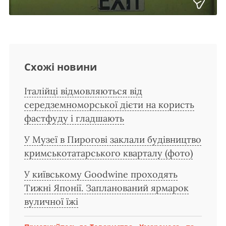
Схожі новини
Італійці відмовляються від
середземноморської дієти на користь
фастфуду і гладшають
У Музеї в Пирогові заклали будівництво
кримськотатарського кварталу (фото)
У київському Goodwine проходять
Тижні Японії. Запланований ярмарок
вуличної їжі