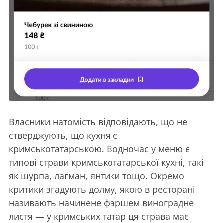
Власники натомість відповідають, що не
стверджують, що кухня є
кримськотатарською. Водночас у меню є
типові страви кримськотатарської кухні, такі
як шурпа, лагман, янтики тощо. Окремо
критики згадують долму, якою в ресторані
називають начинене фаршем виноградне
листя — у кримських татар ця страва має