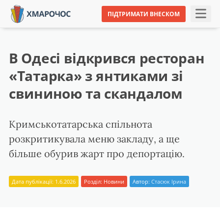
ПІДТРИМАТИ ВНЕСКОМ
В Одесі відкрився ресторан
«Татарка» з янтиками зі
свининою та скандалом
Кримськотатарська спільнота
розкритикувала меню закладу, а ще
більше обурив жарт про депортацію.
Дата публікації: 1.6.2026
Розділ:
Новини
Автор:
Стасюк Ірина