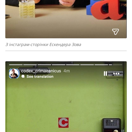
З інстаграм-сторінки Ескендера Зова