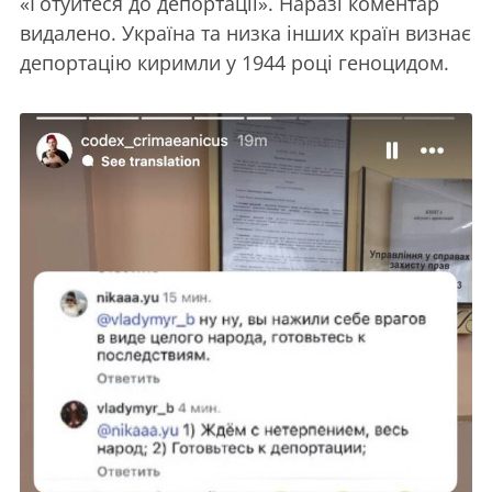
«Готуйтеся до депортації». Наразі коментар
видалено. Україна та низка інших країн визнає
депортацію киримли у 1944 році геноцидом.