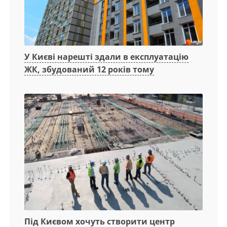
У Києві нарешті здали в експлуатацію
ЖК, збудований 12 років тому
Під Києвом хочуть створити центр