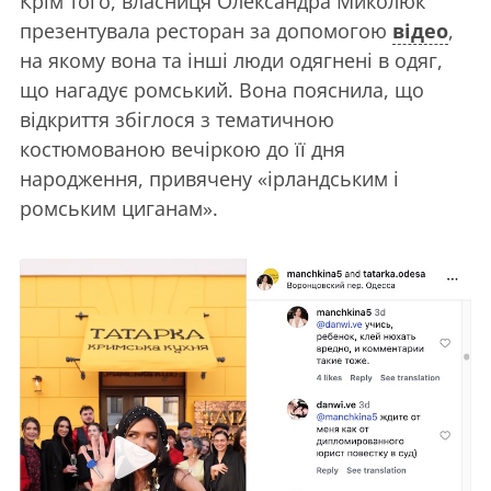
Крім того, власниця Олександра Миколюк
презентувала ресторан за допомогою
відео
,
на якому вона та інші люди одягнені в одяг,
що нагадує ромський. Вона пояснила, що
відкриття збіглося з тематичною
костюмованою вечіркою до її дня
народження, привячену «ірландським і
ромським циганам».