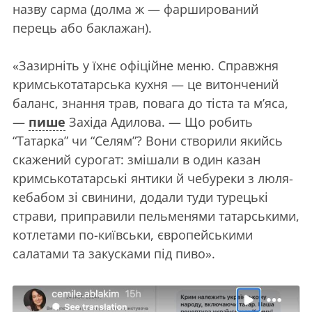
назву сарма (долма ж — фарширований
перець або баклажан).
«Зазирніть у їхнє офіційне меню. Справжня
кримськотатарська кухня — це витончений
баланс, знання трав, повага до тіста та м’яса,
—
пише
Західа Адилова. — Що робить
“Татарка” чи “Селям”? Вони створили якийсь
скажений сурогат: змішали в один казан
кримськотатарські янтики й чебуреки з люля-
кебабом зі свинини, додали туди турецькі
страви, приправили пельменями татарськими,
котлетами по-київськи, європейськими
салатами та закусками під пиво».