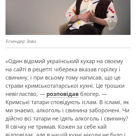
Ескендер Зова
«Один відомий український кухар на своєму
на сайті в рецепті чіберека вказав горілку і
свинину, і при всьому тому написав, що це
страви кримськотатарської кухні. Це трошки
невігластво, —
розповідав
блогер. —
Кримські татари сповідують іслам. В ісламі, як
ми знаємо, алкоголь і свинина заборонені. Чи
дійсно всі татари не їдять алкоголь і свинину?
Я свічку не тримав. Кожен за себе хай
відповідає, але в нашій кухні ніколи не було і