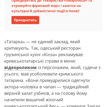
Приєднуйтесь до Товариства «Хмарочоса» та
отримуйте фірмовий мерч і квитки на
культурні й урбаністичні події в Києві!
Приєднатись
«Татарка» — не єдиний заклад, який
критикують. Так, одеський ресторан
грузинської кухні «Кінза» рекламував
кримськотатарські страви в меню
відеороликом
із персонажем, який, судячи з
усього, мав усоболювати кримського
татарина. «Вони примудрилися одягнути
актора-чоловіка в чапан — традиційний
верхній халат узбеків, а на голову йому
начепили вишитий жіночий
кримськотатарський фес», — коментує Західа.