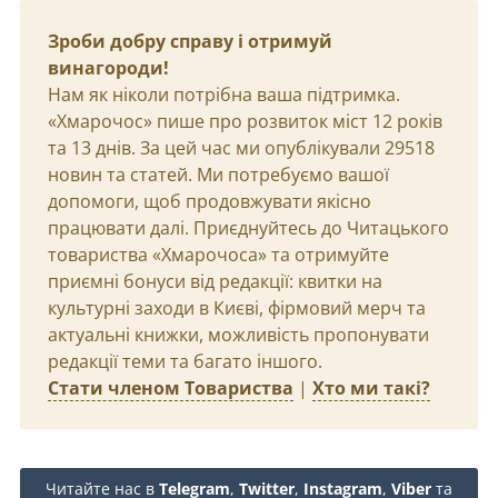
Зроби добру справу і отримуй
винагороди!
Нам як ніколи потрібна ваша підтримка.
«Хмарочос» пише про розвиток міст 12 років
та 13 днів. За цей час ми опублікували 29518
новин та статей. Ми потребуємо вашої
допомоги, щоб продовжувати якісно
працювати далі. Приєднуйтесь до Читацького
товариства «Хмарочоса» та отримуйте
приємні бонуси від редакції: квитки на
культурні заходи в Києві, фірмовий мерч та
актуальні книжки, можливість пропонувати
редакції теми та багато іншого.
Стати членом Товариства
|
Хто ми такі?
Читайте нас в
Telegram
,
Twitter
,
Instagram
,
Viber
та