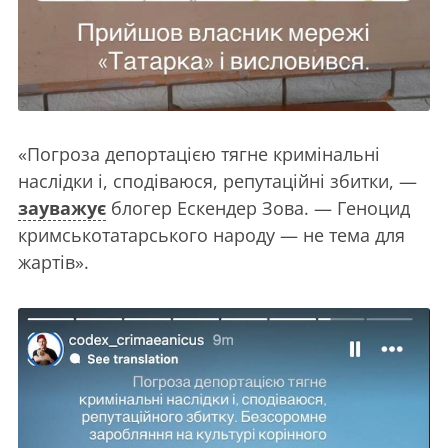
«Погроза депортацією тягне кримінальні
наслідки і, сподіваюся, репутаційні збитки, —
зауважує
блогер Ескендер Зова. — Геноцид
кримськотатарського народу — не тема для
жартів».