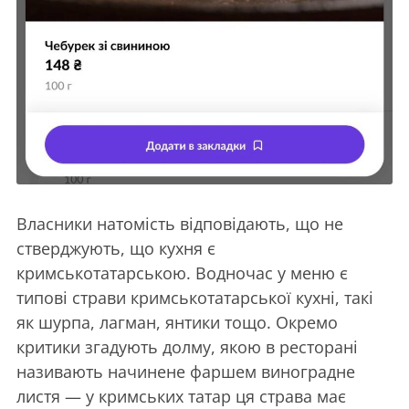
Власники натомість відповідають, що не
стверджують, що кухня є
кримськотатарською. Водночас у меню є
типові страви кримськотатарської кухні, такі
як шурпа, лагман, янтики тощо. Окремо
критики згадують долму, якою в ресторані
називають начинене фаршем виноградне
листя — у кримських татар ця страва має