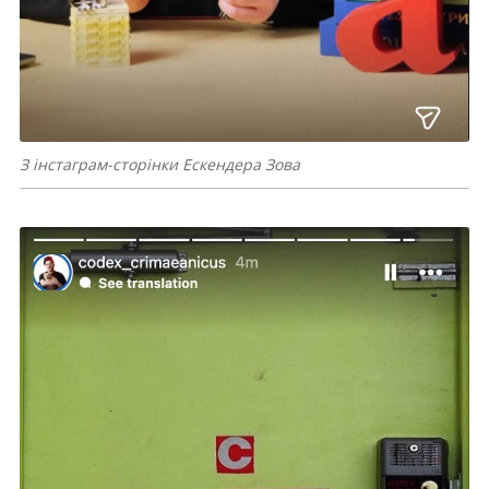
З інстаграм-сторінки Ескендера Зова