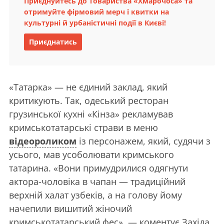
Приєднуйтесь до Товариства «Хмарочоса» та
отримуйте фірмовий мерч і квитки на
культурні й урбаністичні події в Києві!
Приєднатись
«Татарка» — не єдиний заклад, який
критикують. Так, одеський ресторан
грузинської кухні «Кінза» рекламував
кримськотатарські страви в меню
відеороликом
із персонажем, який, судячи з
усього, мав усоболювати кримського
татарина. «Вони примудрилися одягнути
актора-чоловіка в чапан — традиційний
верхній халат узбеків, а на голову йому
начепили вишитий жіночий
кримськотатарський фес», — коментує Західа.