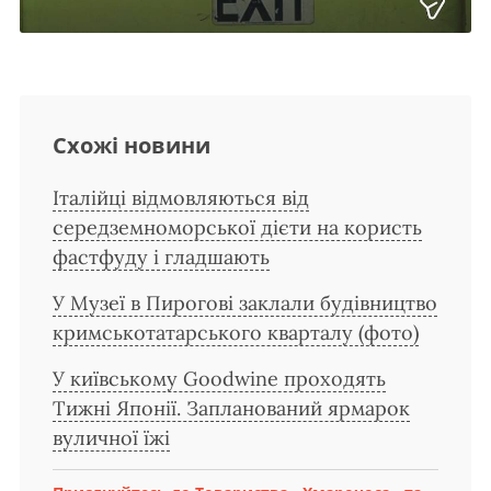
Схожі новини
Італійці відмовляються від
середземноморської дієти на користь
фастфуду і гладшають
У Музеї в Пирогові заклали будівництво
кримськотатарського кварталу (фото)
У київському Goodwine проходять
Тижні Японії. Запланований ярмарок
вуличної їжі