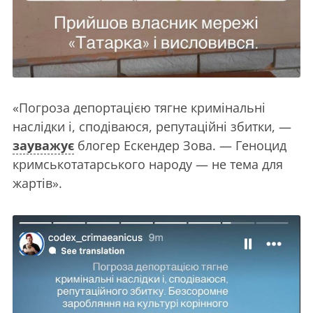
«Погроза депортацією тягне кримінальні
наслідки і, сподіваюся, репутаційні збитки, —
зауважує
блогер Ескендер Зова. — Геноцид
кримськотатарського народу — не тема для
жартів».