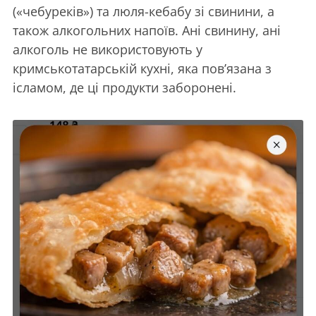
(«чебуреків») та люля-кебабу зі свинини, а
також алкогольних напоїв. Ані свинину, ані
алкоголь не використовують у
кримськотатарській кухні, яка пов’язана з
ісламом, де ці продукти заборонені.