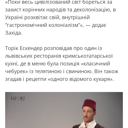
«Поки весь цивілізований світ бореться за
захист корінних народів та деколонізацію, в
Україні розквітає свій, внутрішній
“гастрономічний колоніалізм”», — додає
Західа.
Торік Ескендер розповідав про один із
львівських ресторанів кримськотатарської
кухні, де в меню була позиція «класичний
чебурек» із телятиною і свининою. Він також
згадав і рецепти «одного відомого кухаря».