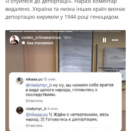
«Готуйтеся до депортації». Наразі коментар
видалено. Україна та низка інших країн визнає
депортацію киримли у 1944 році геноцидом.