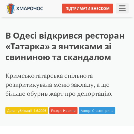
ПІДТРИМАТИ ВНЕСКОМ
В Одесі відкрився ресторан
«Татарка» з янтиками зі
свининою та скандалом
Кримськотатарська спільнота
розкритикувала меню закладу, а ще
більше обурив жарт про депортацію.
Дата публікації: 1.6.2026
Розділ:
Новини
Автор:
Стасюк Ірина