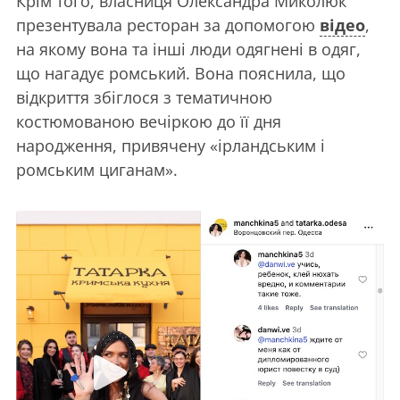
Крім того, власниця Олександра Миколюк
презентувала ресторан за допомогою
відео
,
на якому вона та інші люди одягнені в одяг,
що нагадує ромський. Вона пояснила, що
відкриття збіглося з тематичною
костюмованою вечіркою до її дня
народження, привячену «ірландським і
ромським циганам».