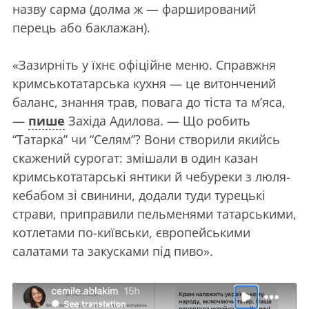
назву сарма (долма ж — фарширований
перець або баклажан).
«Зазирніть у їхнє офіційне меню. Справжня
кримськотатарська кухня — це витончений
баланс, знання трав, повага до тіста та м’яса,
—
пише
Західа Адилова. — Що робить
“Татарка” чи “Селям”? Вони створили якийсь
скажений сурогат: змішали в один казан
кримськотатарські янтики й чебуреки з люля-
кебабом зі свинини, додали туди турецькі
страви, приправили пельменями татарськими,
котлетами по-київськи, європейськими
салатами та закусками під пиво».