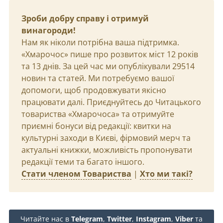
Зроби добру справу і отримуй
винагороди!
Нам як ніколи потрібна ваша підтримка.
«Хмарочос» пише про розвиток міст 12 років
та 13 днів. За цей час ми опублікували 29514
новин та статей. Ми потребуємо вашої
допомоги, щоб продовжувати якісно
працювати далі. Приєднуйтесь до Читацького
товариства «Хмарочоса» та отримуйте
приємні бонуси від редакції: квитки на
культурні заходи в Києві, фірмовий мерч та
актуальні книжки, можливість пропонувати
редакції теми та багато іншого.
Стати членом Товариства
|
Хто ми такі?
Читайте нас в
Telegram
,
Twitter
,
Instagram
,
Viber
та