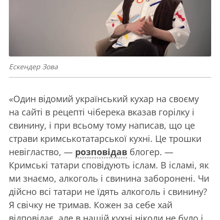
Ескендер Зова
«Один відомий український кухар на своєму
на сайті в рецепті чіберека вказав горілку і
свинину, і при всьому тому написав, що це
страви кримськотатарської кухні. Це трошки
невігластво, —
розповідав
блогер. —
Кримські татари сповідують іслам. В ісламі, як
ми знаємо, алкоголь і свинина заборонені. Чи
дійсно всі татари не їдять алкоголь і свинину?
Я свічку не тримав. Кожен за себе хай
відповідає, але в нашій кухні ніколи не було і