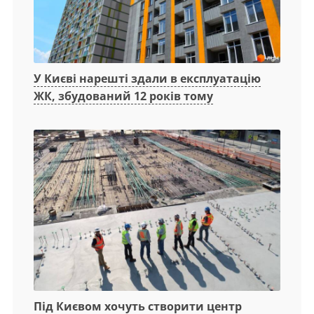
У Києві нарешті здали в експлуатацію
ЖК, збудований 12 років тому
Під Києвом хочуть створити центр