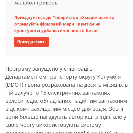
мільйон гривень
Приєднуйтесь до Товариства «Хмарочоса» та
отримуйте фірмовий мерч і квитки на
культурні й урбаністичні події в Києві!
Приєднатись
Програму запущено у співпраці з
Департаментом транспорту округу Колумбія
(DDOT) і вона розрахована на десять місяців, в
ній залучено 15 електричних вантажних
велосипедів, обладнаних надійним вантажним
відсіком і захищеним місцем для водія. Зовні
вони більше нагадують авторікші з Індії, але у
свою чергу використовують систему
«педалювання по дротах» (pedal-by-wire), яка