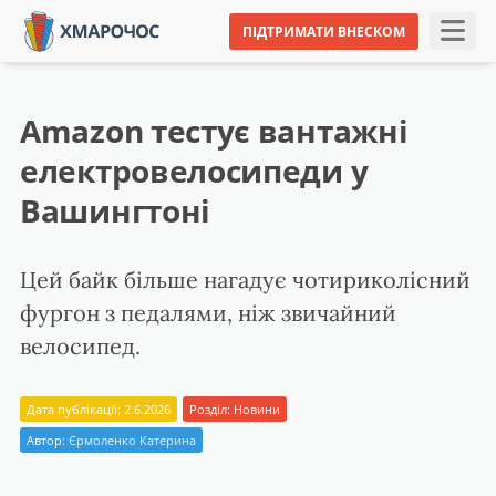
ПІДТРИМАТИ ВНЕСКОМ
Amazon тестує вантажні
електровелосипеди у
Вашингтоні
Цей байк більше нагадує чотириколісний
фургон з педалями, ніж звичайний
велосипед.
Дата публікації: 2.6.2026
Розділ:
Новини
Автор:
Єрмоленко Катерина