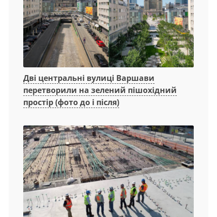
Дві центральні вулиці Варшави
перетворили на зелений пішохідний
простір (фото до і після)