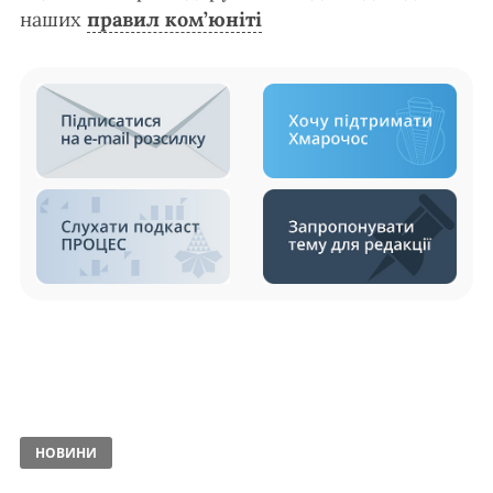
наших
правил ком’юніті
НОВИНИ