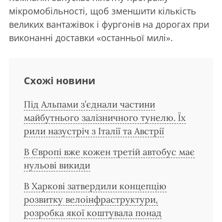
мікромобільності, щоб зменшити кількість
великих вантажівок і фургонів на дорогах при
виконанні доставки «останньої милі».
Схожі новини
Під Альпами з’єднали частини
майбутнього залізничного тунелю. Їх
рили назустріч з Італії та Австрії
В Європі вже кожен третій автобус має
нульові викиди
В Харкові затвердили концепцію
розвитку велоінфраструктури,
розробка якої коштувала понад