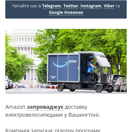
Читайте нас в
Telegram
,
Twitter
,
Instagram
,
Viber
та
Google Новинах
Amazon
запроваджує
доставку
електровелосипедами у Вашингтоні.
Компанія запускає пілотну програму