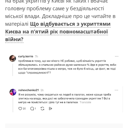
на брак укриттів у Києві як таких і вбачає
головну проблему саме у бездіяльності
міської влади. Докладніше про це читайте в
матеріалі
Що відбувається з укриттями
Києва на п’ятий рік повномасштабної
війни?