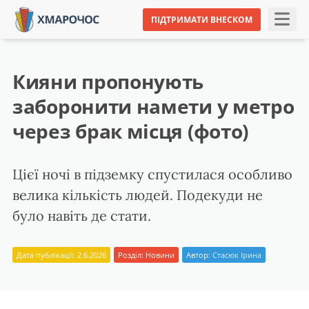
ПІДТРИМАТИ ВНЕСКОМ
Кияни пропонують
заборонити намети у метро
через брак місця (фото)
Цієї ночі в підземку спустилася особливо
велика кількість людей. Подекуди не
було навіть де стати.
Дата публікації: 2.6.2026
Розділ:
Новини
Автор:
Стасюк Ірина