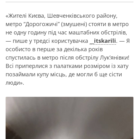
«Жителі Києва, Шевченківського району,
метро “Дорогожичі” (змушені) стояти в метро
не одну годину під час маштабних обстрілів,
— пише у тредсі користувачка
__itskarili
. — Я
особисто в перше за декілька років
спустилась в метро після обстрілу Лукʼянівки!
Всі приперлися з палатками розміром із хату
позаймали купу місць, де могли б ще сісти
люди».