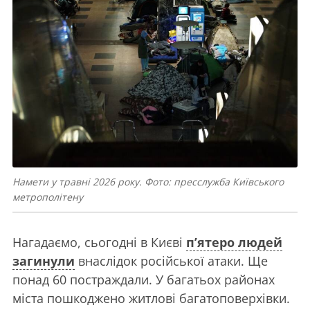
Намети у травні 2026 року. Фото: пресслужба Київського
метрополітену
Нагадаємо, сьогодні в Києві
п’ятеро людей
загинули
внаслідок російської атаки. Ще
понад 60 постраждали. У багатьох районах
міста пошкоджено житлові багатоповерхівки.