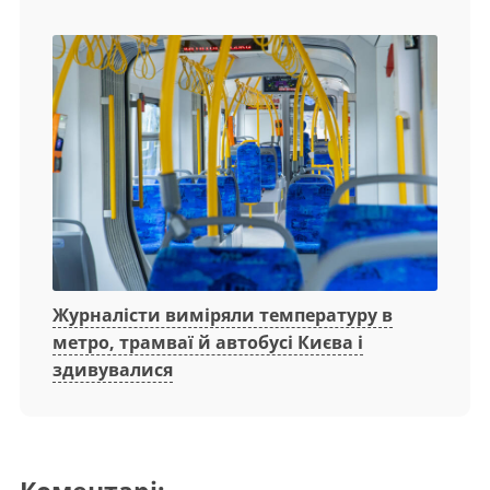
Журналісти виміряли температуру в
метро, трамваї й автобусі Києва і
здивувалися