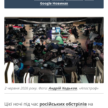
Google Новинах
2 червня 2026 року. Фото:
Андрій Ходьков
, «Апостроф»
Цієї ночі під час
російських обстрілів
на