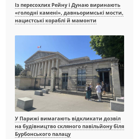
Із пересохлих Рейну і Дунаю виринають
«голодні камені», давньоримські мости,
нацистські кораблі й мамонти
У Парижі вимагають відкликати дозвіл
на будівництво скляного павільйону біля
Бурбонського палацу