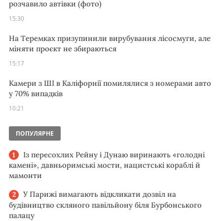
розчавило автівки (фото)
15:30
На Теремках призупинили вирубування лісосмуги, але
міняти проєкт не збираються
15:17
Камери з ШІ в Каліфорнії помилялися з номерами авто
у 70% випадків
10:21
ПОПУЛЯРНЕ
Із пересохлих Рейну і Дунаю виринають «голодні
камені», давньоримські мости, нацистські кораблі й
мамонти
У Парижі вимагають відкликати дозвіл на
будівництво скляного павільйону біля Бурбонського
палацу