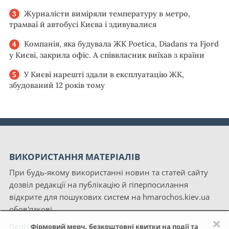
Журналісти виміряли температуру в метро,
трамваї й автобусі Києва і здивувалися
Компанія, яка будувала ЖК Poetica, Diadans та Fjord
у Києві, закрила офіс. А співвласник виїхав з країни
У Києві нарешті здали в експлуатацію ЖК,
збудований 12 років тому
ВИКОРИСТАННЯ МАТЕРІАЛІВ
При будь-якому використанні новин та статей сайту
дозвіл редакції на публікацію й гіперпосилання
відкрите для пошукових систем на hmarochos.kiev.ua
обов'язкові.
×
Політика конфіденційності сайту «Хмарочос»
Фірмовий мерч, безкоштовні квитки на події та