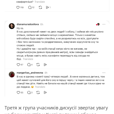
Третя ж група учасників дискусії звертає увагу