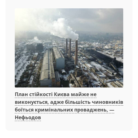
План стійкості Києва майже не
виконується, адже більшість чиновників
боїться кримінальних проваджень, —
Нефьодов