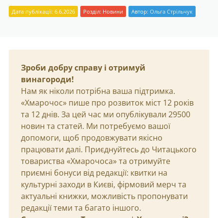
Дата публікації: 6.6.2026
Розділ:
Новини
Автор:
Ольга Стрільчук
Зроби добру справу і отримуй
винагороди!
Нам як ніколи потрібна ваша підтримка.
«Хмарочос» пише про розвиток міст 12 років
та 12 днів. За цей час ми опублікували 29500
новин та статей. Ми потребуємо вашої
допомоги, щоб продовжувати якісно
працювати далі. Приєднуйтесь до Читацького
товариства «Хмарочоса» та отримуйте
приємні бонуси від редакції: квитки на
культурні заходи в Києві, фірмовий мерч та
актуальні книжки, можливість пропонувати
редакції теми та багато іншого.