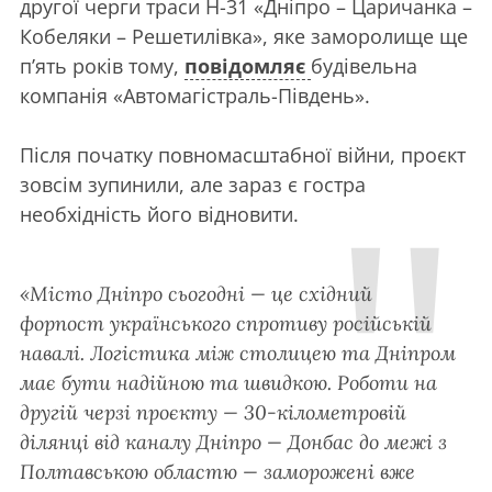
другої черги траси Н-31 «Дніпро – Царичанка –
Кобеляки – Решетилівка», яке заморолище ще
п’ять років тому,
повідомляє
будівельна
компанія «Автомагістраль-Південь».
Після початку повномасштабної війни, проєкт
зовсім зупинили, але зараз є гостра
необхідність його відновити.
«Місто Дніпро сьогодні — це східний
форпост українського спротиву російській
навалі. Логістика між столицею та Дніпром
має бути надійною та швидкою. Роботи на
другій черзі проєкту — 30-кілометровій
ділянці від каналу Дніпро — Донбас до межі з
Полтавською областю — заморожені вже