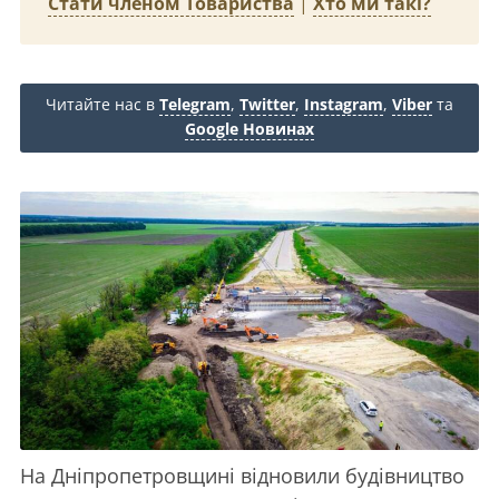
Стати членом Товариства
|
Хто ми такі?
Читайте нас в
Telegram
,
Twitter
,
Instagram
,
Viber
та
Google Новинах
На Дніпропетровщині відновили будівництво