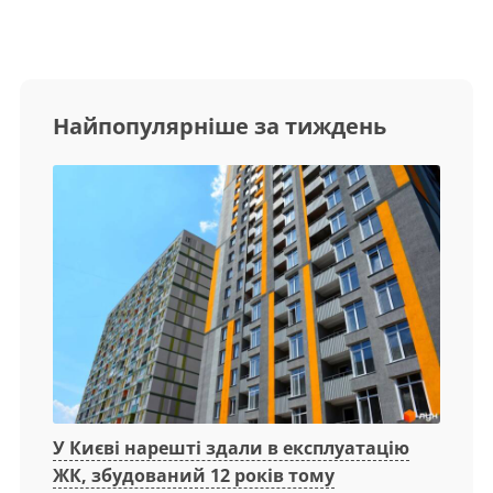
Найпопулярніше за тиждень
У Києві нарешті здали в експлуатацію
ЖК, збудований 12 років тому