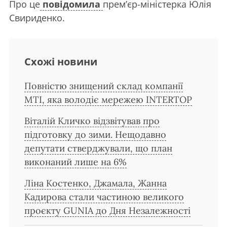
Про це
повідомила
прем’єр-міністерка Юлія
Свириденко.
Схожі новини
Повністю знищений склад компанії
MTI, яка володіє мережею INTERTOP
Віталій Кличко відзвітував про
підготовку до зими. Нещодавно
депутати стверджували, що план
виконаний лише на 6%
Ліна Костенко, Джамала, Жанна
Кадирова стали частиною великого
проєкту GUNIA до Дня Незалежності