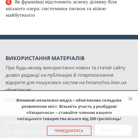
Як франківці відстоюють зелену ділянку біля
міського озера: системним тиском та візією
майбутнього
ВИКОРИСТАННЯ МАТЕРІАЛІВ
При будь-якому використанні новин та статей сайту
дозвіл редакції на публікацію й гіперпосилання
відкрите для пошукових систем на hmarochos.kiev.ua
обов'язкові.
×
Політика конфіденційності сайту «Хмарочос»
Впливові незалежні медіа – обов'язкова складова
розвинених міст. Візьміть участь у розбудові
«Хмарочоса» – ставайте членом нашого
читацького товариства всього від 200 грн/місяць!
© Хмарочос | 2025
Увійдіть
ПРИЄДНАТИСЬ
ГО "Хмарочос"
|
Реклама
|
NGO Hmarochos
|
Про нас
|