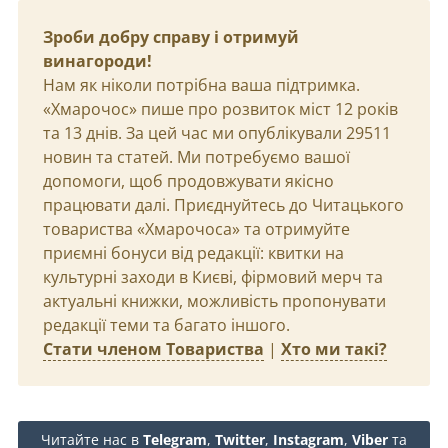
Зроби добру справу і отримуй
винагороди!
Нам як ніколи потрібна ваша підтримка.
«Хмарочос» пише про розвиток міст 12 років
та 13 днів. За цей час ми опублікували 29511
новин та статей. Ми потребуємо вашої
допомоги, щоб продовжувати якісно
працювати далі. Приєднуйтесь до Читацького
товариства «Хмарочоса» та отримуйте
приємні бонуси від редакції: квитки на
культурні заходи в Києві, фірмовий мерч та
актуальні книжки, можливість пропонувати
редакції теми та багато іншого.
Стати членом Товариства
|
Хто ми такі?
Читайте нас в
Telegram
,
Twitter
,
Instagram
,
Viber
та