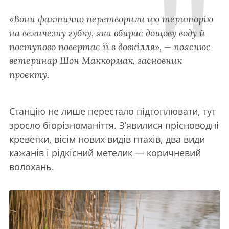
«Вони фактично перетворили цю територію
на величезну губку, яка вбирає дощову воду й
поступово повертає її в довкілля», — пояснює
ветеринар Шон Маккормак, засновник
проєкту.
Станцію не лише перестало підтоплювати, тут
зросло біорізноманіття. З’явилися прісноводні
креветки, вісім нових видів птахів, два види
кажанів і рідкісний метелик — коричневий
волохань.