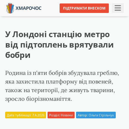
ПІДТРИМАТИ ВНЕСКОМ
У Лондоні станцію метро
від підтоплень врятували
бобри
Родина із п'яти бобрів збудувала греблю,
яка захистила платформу від повеней,
також на території, де живуть тварини,
зросло біорізноманіття.
Дата публікації: 7.6.2026
Розділ:
Новини
Автор:
Ольга Стрільчук