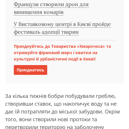
Французи створили дрон для
винищення комарів
У Виставковому центрі в Києві пройде
фестиваль адопції тварин
Приєднуйтесь до Товариства «Хмарочоса» та
отримуйте фірмовий мерч і квитки на
культурні й урбаністичні події в Києві!
Приєднатись
За кілька тижнів бобри побудували греблю,
створивши ставок, що накопичує воду та не
дає їй потрапляти до міської забудови. Окрім
того, вони створили нові протоки та
перетворили територію на заболочену