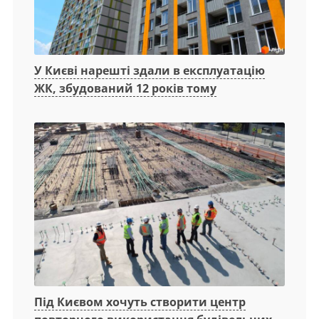
У Києві нарешті здали в експлуатацію
ЖК, збудований 12 років тому
Під Києвом хочуть створити центр