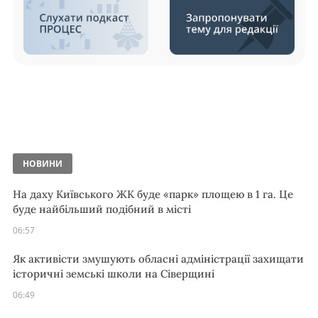
НОВИНИ
На даху Київського ЖК буде «парк» площею в 1 га. Це
буде найбільший подібний в місті
06:57
Як активісти змушують обласні адміністрації захищати
історичні земські школи на Сіверщині
06:49