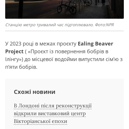
Станцію метро тривалий час підтоплювало. Фото:NPR
У 2023 році в межах проєкту
Ealing Beaver
Project
( «Проєкт із повернення бобрів в
Ілінгу») до місцевої водойми випустили сім’ю з
п’яти бобрів.
Схожі новини
В Лондоні після реконструкції
відкрили виставковий центр
Вікторіанської епохи