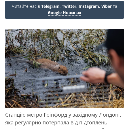
Читайте нас в
Telegram
,
Twitter
,
Instagram
,
Viber
та
Google Новинах
Станцію метро Грінфорд у західному Лондоні,
яка регулярно потерпала від підтоплень,