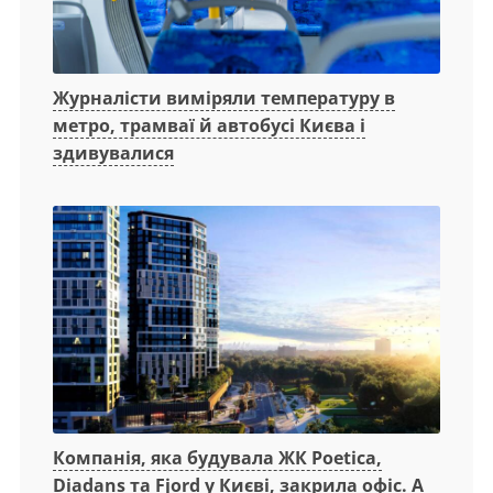
Журналісти виміряли температуру в
метро, трамваї й автобусі Києва і
здивувалися
Компанія, яка будувала ЖК Poetica,
Diadans та Fjord у Києві, закрила офіс. А