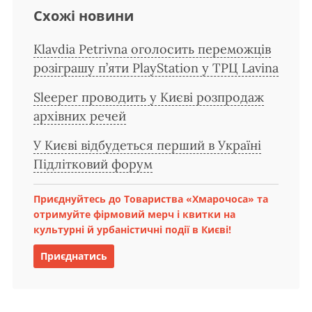
Схожі новини
Klavdia Petrivna оголосить переможців
розіграшу п’яти PlayStation у ТРЦ Lavina
Sleeper проводить у Києві розпродаж
архівних речей
У Києві відбудеться перший в Україні
Підлітковий форум
Приєднуйтесь до Товариства «Хмарочоса» та
отримуйте фірмовий мерч і квитки на
культурні й урбаністичні події в Києві!
Приєднатись