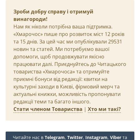
Зроби добру справу і отримуй
винагороди!
Нам як ніколи потрібна ваша підтримка.
«Хмарочос» пише про розвиток міст 12 років
та 15 днів. За цей час ми опублікували 29531
новин та статей. Ми потребуємо вашої
допомоги, щоб продовжувати якісно
працювати далі. Приєднуйтесь до Читацького
товариства «Хмарочоса» та отримуйте
приємні бонуси від редакції: квитки на
культурні заходи в Києві, фірмовий мерч та
актуальні книжки, можливість пропонувати
редакції теми та багато іншого.
Стати членом Товариства
|
Хто ми такі?
Читайте нас в
Telegram
,
Twitter
,
Instagram
,
Viber
та