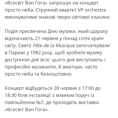
«Всесвіт Ван Гога» запрошує на концерт
просто неба. Струнний квартет VP orchestra
виконуватиме знакові твори світової класики.
Подія присвячена Дню музики, який щороку
відзначають 21 червня у понад сотні країн
світу. Свято
Fête de la Musique
започаткували
в Парижі у 1982 році, щоб зробити музику
доступною для всіх: цього дня виступають і
професійні музиканти, й аматори, часто
просто неба та безкоштовно.
Концерт відбудеться 28 червня з 17:00 до
18:30 біля інсталяції з млином поруч із
павільйоном №7, де проходить виставка
«Всесвіт Ван Гога».