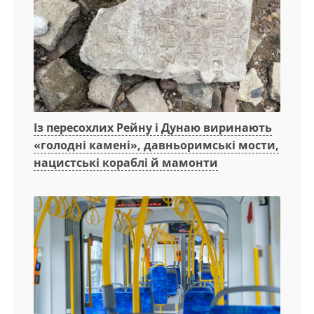
Із пересохлих Рейну і Дунаю виринають
«голодні камені», давньоримські мости,
нацистські кораблі й мамонти