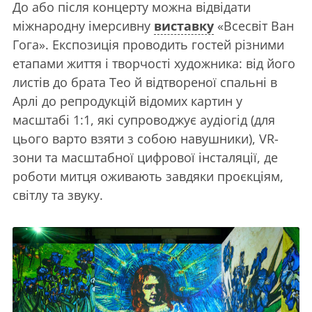
До або після концерту можна відвідати
міжнародну імерсивну
виставку
«Всесвіт Ван
Гога». Експозиція проводить гостей різними
етапами життя і творчості художника: від його
листів до брата Тео й відтвореної спальні в
Арлі до репродукцій відомих картин у
масштабі 1:1, які супроводжує аудіогід (для
цього варто взяти з собою навушники), VR-
зони та масштабної цифрової інсталяції, де
роботи митця оживають завдяки проєкціям,
світлу та звуку.