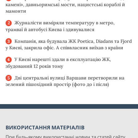
камені», давньоримські мости, нацистські кораблі й
мамонти
Журналісти виміряли температуру в метро,
трамваї й автобусі Києва і здивувалися
Компанія, яка будувала ЖК Poetica, Diadans та Fjord
у Києві, закрила офіс. А співвласник виїхав з країни
У Києві нарешті здали в експлуатацію ЖК,
збудований 12 років тому
Дві центральні вулиці Варшави перетворили на
зелений пішохідний простір (фото до і після)
ВИКОРИСТАННЯ МАТЕРІАЛІВ
При будь-якому використанні новин та статей сайту