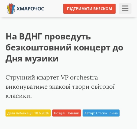
ПІДТРИМАТИ ВНЕСКОМ
На ВДНГ проведуть
безкоштовний концерт до
Дня музики
Струнний квартет VP orchestra
виконуватиме знакові твори світової
класики.
Дата публікації: 18.6.2026
Розділ:
Новини
Автор:
Стасюк Ірина