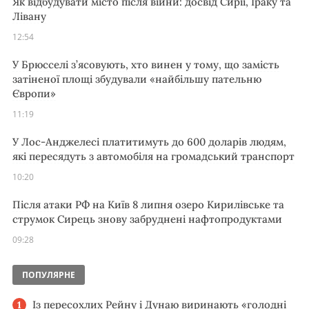
Як відбудувати місто після війни: досвід Сирії, Іраку та
Лівану
12:54
У Брюсселі з’ясовують, хто винен у тому, що замість
затіненої площі збудували «найбільшу пательню
Європи»
11:19
У Лос-Анджелесі платитимуть до 600 доларів людям,
які пересядуть з автомобіля на громадський транспорт
10:20
Після атаки РФ на Київ 8 липня озеро Кирилівське та
струмок Сирець знову забруднені нафтопродуктами
09:28
ПОПУЛЯРНЕ
Із пересохлих Рейну і Дунаю виринають «голодні