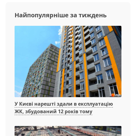
Найпопулярніше за тиждень
У Києві нарешті здали в експлуатацію
ЖК, збудований 12 років тому