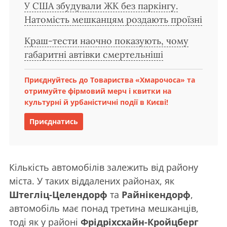
У США збудували ЖК без паркінгу.
Натомість мешканцям роздають проїзні
Краш-тести наочно показують, чому
габаритні автівки смертельніші
Приєднуйтесь до Товариства «Хмарочоса» та
отримуйте фірмовий мерч і квитки на
культурні й урбаністичні події в Києві!
Приєднатись
Кількість автомобілів залежить від району
міста. У таких віддалених районах, як
Штегліц-Целендорф
та
Райнікендорф
,
автомобіль має понад третина мешканців,
тоді як у районі
Фрідріхсхайн-Кройцберг