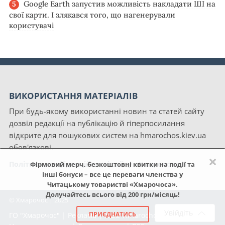
Google Earth запустив можливість накладати ШІ на
свої карти. І злякався того, що нагенерували
користувачі
ВИКОРИСТАННЯ МАТЕРІАЛІВ
При будь-якому використанні новин та статей сайту
дозвіл редакції на публікацію й гіперпосилання
відкрите для пошукових систем на hmarochos.kiev.ua
обов'язкові.
×
Політика конфіденційності сайту «Хмарочос»
Фірмовий мерч, безкоштовні квитки на події та
інші бонуси – все це переваги членства у
Читацькому товаристві «Хмарочоса».
Долучайтесь всього від 200 грн/місяць!
© Хмарочос | 2025
Увійдіть
ПРИЄДНАТИСЬ
ГО "Хмарочос"
|
Реклама
|
NGO Hmarochos
|
Про нас
|