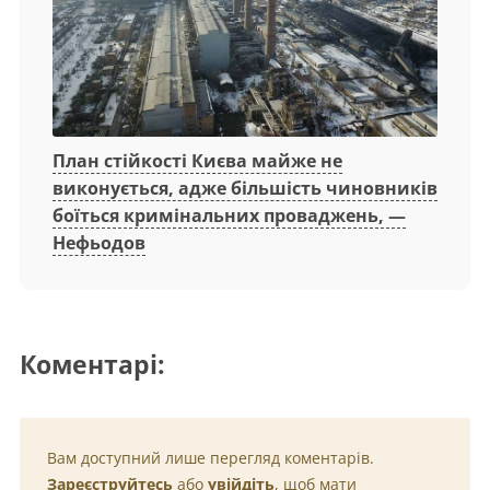
План стійкості Києва майже не
виконується, адже більшість чиновників
боїться кримінальних проваджень, —
Нефьодов
Коментарі:
Вам доступний лише перегляд коментарів.
Зареєструйтесь
або
увійдіть
, щоб мати