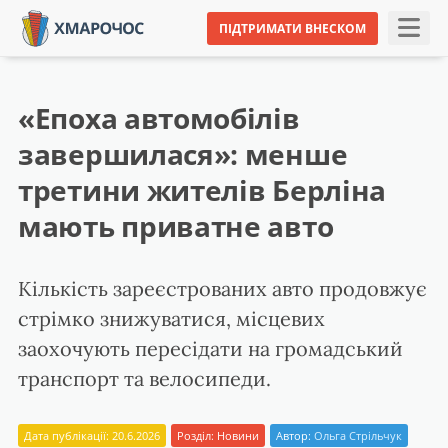
ПІДТРИМАТИ ВНЕСКОМ
«Епоха автомобілів
завершилася»: менше
третини жителів Берліна
мають приватне авто
Кількість зареєстрованих авто продовжує
стрімко знижуватися, місцевих
заохочують пересідати на громадський
транспорт та велосипеди.
Дата публікації: 20.6.2026
Розділ:
Новини
Автор:
Ольга Стрільчук