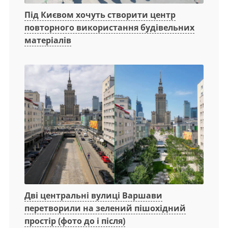
Під Києвом хочуть створити центр
повторного використання будівельних
матеріалів
Дві центральні вулиці Варшави
перетворили на зелений пішохідний
простір (фото до і після)