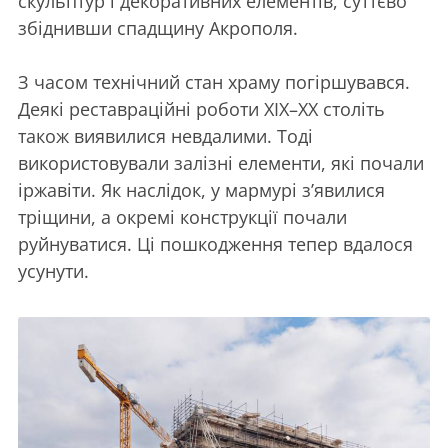
скульптур і декоративних елементів, суттєво
збіднивши спадщину Акрополя.
З часом технічний стан храму погіршувався.
Деякі реставраційні роботи XIX–XX століть
також виявилися невдалими. Тоді
використовували залізні елементи, які почали
іржавіти. Як наслідок, у мармурі з’явилися
тріщини, а окремі конструкції почали
руйнуватися. Ці пошкодження тепер вдалося
усунути.