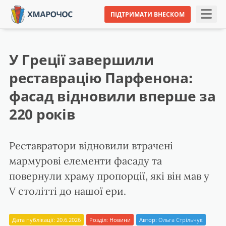
ПІДТРИМАТИ ВНЕСКОМ
У Греції завершили
реставрацію Парфенона:
фасад відновили вперше за
220 років
Реставратори відновили втрачені
мармурові елементи фасаду та
повернули храму пропорції, які він мав у
V столітті до нашої ери.
Дата публікації: 20.6.2026
Розділ:
Новини
Автор:
Ольга Стрільчук