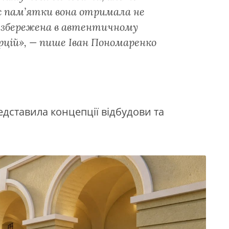
с пам’ятки вона отримала не
 збережена в автентичному
орцій», — пише Іван Пономаренко
едставила концепції відбудови та