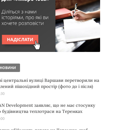
НОВИНИ
ві центральні вулиці Варшави перетворили на
елений пішохідний простір (фото до і після)
:30
AN Development заявляє, що не має стосунку
о будівництва теплотраси на Теремках
:00