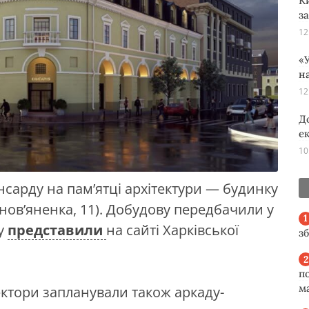
К
з
12
«У
н
12
Д
е
10
сарду на пам’ятці архітектури — будинку
снов’яненка, 11). Добудову передбачили у
ку
представили
на сайті Харківської
з
п
м
ектори запланували також аркаду-