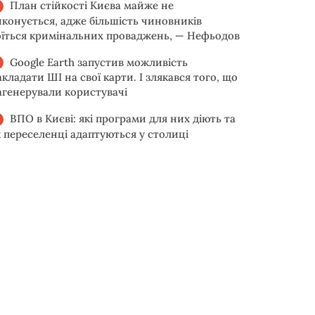
План стійкості Києва майже не
иконується, адже більшість чиновників
оїться кримінальних проваджень, — Нефьодов
Google Earth запустив можливість
акладати ШІ на свої карти. І злякався того, що
агенерували користувачі
ВПО в Києві: які програми для них діють та
к переселенці адаптуються у столиці