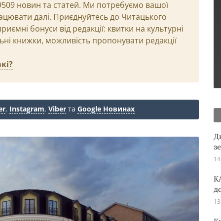
29509 новин та статей. Ми потребуємо вашої
ацювати далі. Приєднуйтесь до Читацького
иємні бонуси від редакції: квитки на культурні
льні книжки, можливість пропонувати редакції
кі?
er
,
Instagram
,
Viber
та
Google Новинах
Д
з
14
K
д
13