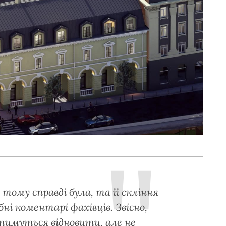
 тому справді була, та її скління
ні коментарі фахівців. Звісно,
тимуться відновити, але не