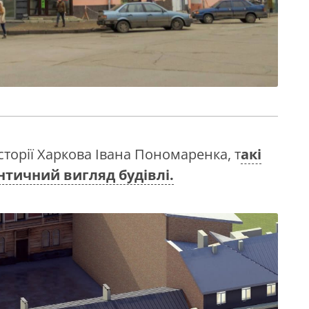
сторії Харкова Івана Пономаренка, т
акі
тичний вигляд будівлі.