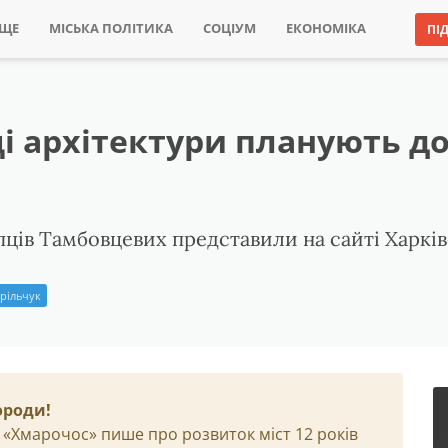
ИЩЕ
МІСЬКА ПОЛІТИКА
СОЦІУМ
ЕКОНОМІКА
ПІ
ці архітектури планують д
ців Тамбовцевих представили на сайті Харківс
рільчук
ороди!
 «Хмарочос» пише про розвиток міст 12 років