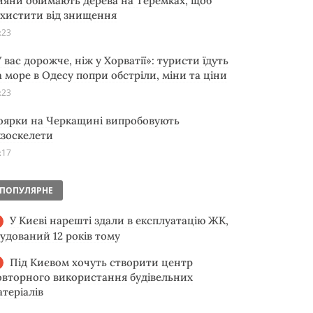
ияни обіймають дерева на Теремках, щоб
ахистити від знищення
:23
 вас дорожче, ніж у Хорватії»: туристи їдуть
а море в Одесу попри обстріли, міни та ціни
:23
оярки на Черкащині випробовують
кзоскелети
:17
ПОПУЛЯРНЕ
У Києві нарешті здали в експлуатацію ЖК,
будований 12 років тому
Під Києвом хочуть створити центр
овторного використання будівельних
атеріалів