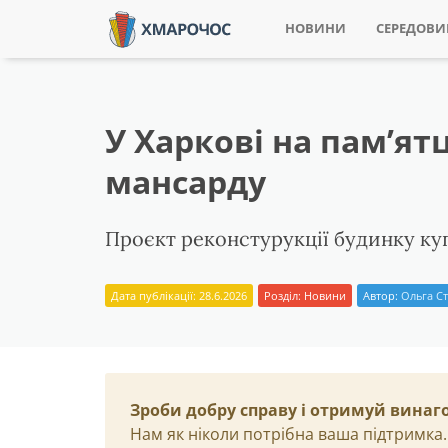
НОВИНИ
СЕРЕДОВ
У Харкові на пам’ят
мансарду
Проєкт реконстурукції будинку куп
Дата публікації: 28.6.2026
Розділ:
Новини
Автор:
Ольга Ст
Зроби добру справу і отримуй винаг
Нам як ніколи потрібна ваша підтримка.