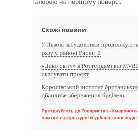
галерею на першому поверсі.
Схожі новини
У Львові забудовники продовжують
разу у районі Рясне-2
«Диво світу» в Роттердамі від MVR
скасувати проєкт
Королівський інститут британських
дбайливе збереження будівель
Приєднуйтесь до Товариства «Хмарочоса»
квитки на культурні й урбаністичні події в