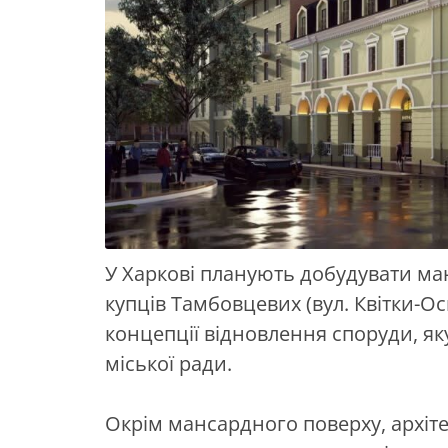
У Харкові планують добудувати ман
купців Тамбовцевих (вул. Квітки-О
концепції відновлення споруди, я
міської ради.
Окрім мансардного поверху, архіт