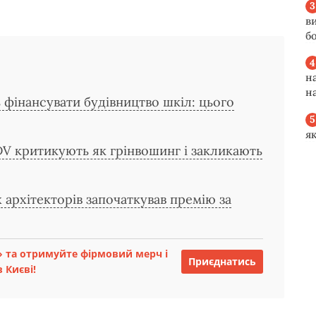
в
б
н
н
 фінансувати будівництво шкіл: цього
я
DV критикують як грінвошинг і закликають
 архітекторів започаткував премію за
 та отримуйте фірмовий мерч і
Приєднатись
 Києві!