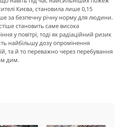
що навіть під час найсильніших пожеж
жителі Києва, становила лише 0,15
енше за безпечну річну норму для людини.
стіше становить саме висока
іння у повітрі, тоді як радіаційний ризик
сть найбільшу дозу опромінення
й, та й то переважно через перебування
ам дим.