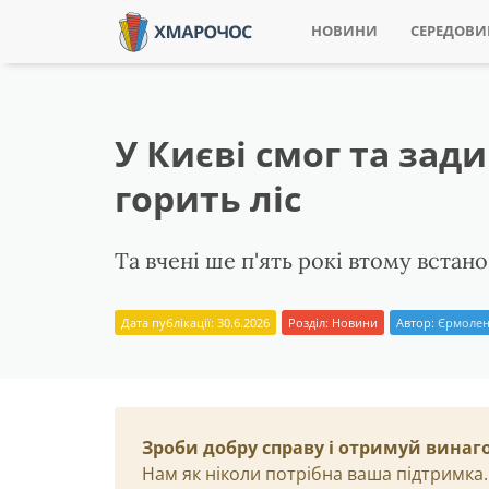
НОВИНИ
СЕРЕДОВ
У Києві смог та зад
горить ліс
Та вчені ше п'ять рокі втому встан
Дата публікації: 30.6.2026
Розділ:
Новини
Автор:
Єрмолен
Зроби добру справу і отримуй винаг
Нам як ніколи потрібна ваша підтримка.