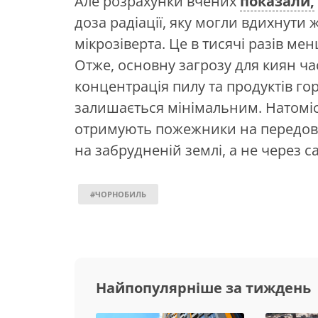
Але розрахунки вчених
показали,
доза радіації, яку могли вдихнути 
мікрозіверта. Це в тисячі разів м
Отже, основну загрозу для киян ча
концентрація пилу та продуктів гор
залишається мінімальним. Натомі
отримують пожежники на передові
на забрудненій землі, а не через с
#ЧОРНОБИЛЬ
Найпопулярніше за тиждень