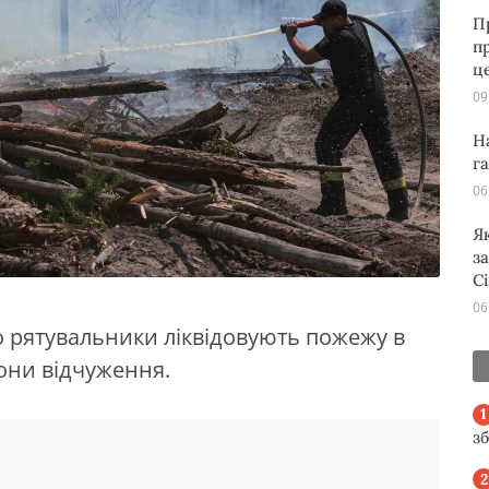
П
п
ц
09
Н
г
06
Я
з
С
06
о рятувальники ліквідовують пожежу в
они відчуження.
з