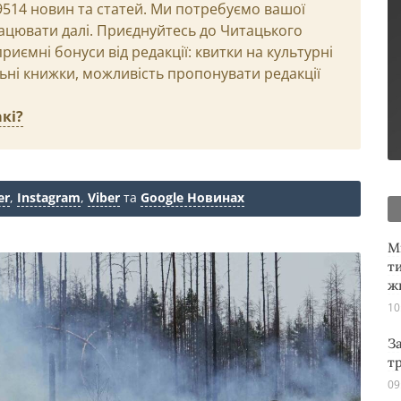
29514 новин та статей. Ми потребуємо вашої
ацювати далі. Приєднуйтесь до Читацького
иємні бонуси від редакції: квитки на культурні
льні книжки, можливість пропонувати редакції
кі?
er
,
Instagram
,
Viber
та
Google Новинах
М
т
ж
10
З
т
09