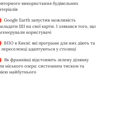
овторного використання будівельних
атеріалів
Google Earth запустив можливість
акладати ШІ на свої карти. І злякався того, що
агенерували користувачі
ВПО в Києві: які програми для них діють та
к переселенці адаптуються у столиці
Як франківці відстоюють зелену ділянку
іля міського озера: системним тиском та
ізією майбутнього