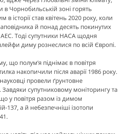
и в Чорнобильській зоні горять
в історії став квітень 2020 року, коли
 заповідника й понад десять покинутих
 ЧАЕС. Тоді супутники НАСА щодня
 шлейфи диму рознеслися по всій Європі.
у, що полум’я піднімає в повітря
дстилка накопичили після аварії 1986 року.
 науковці провели ґрунтовне
. Завдяки супутниковому моніторингу та
 що у повітря разом із димом
й-137, а й небезпечніші ізотопи
41.