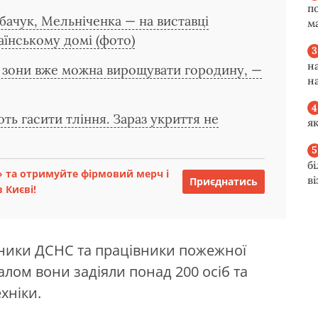
п
ачук, Мельніченка — на виставці
м
аїнському домі (фото)
н
ї зони вже можна вирощувати городину, —
н
ь гасити тління. Зараз укриття не
я
б
 та отримуйте фірмовий мерч і
в
Приєднатись
 Києві!
ьники ДСНС та працівники пожежної
лом вони задіяли понад 200 осіб та
хніки.