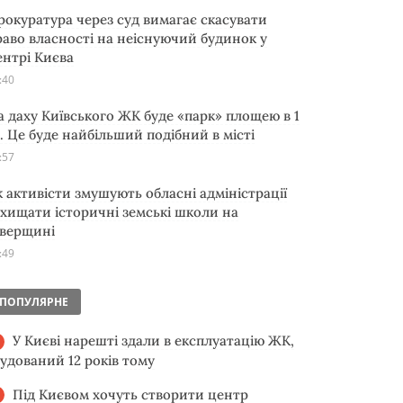
рокуратура через суд вимагає скасувати
раво власності на неіснуючий будинок у
ентрі Києва
:40
а даху Київського ЖК буде «парк» площею в 1
а. Це буде найбільший подібний в місті
:57
к активісти змушують обласні адміністрації
ахищати історичні земські школи на
іверщині
:49
ПОПУЛЯРНЕ
У Києві нарешті здали в експлуатацію ЖК,
будований 12 років тому
Під Києвом хочуть створити центр