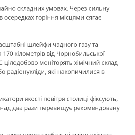
айно складних умовах. Через сильну
в осередках горіння місцями сягає
асштабні шлейфи чадного газу та
а 170 кілометрів від Чорнобильської
С цілодобово моніторять хімічний склад
бо радіонукліди, які накопичилися в
катори якості повітря столиці фіксують,
понад два рази перевищує рекомендовану
ю, адже через глобальні зміни клімату,