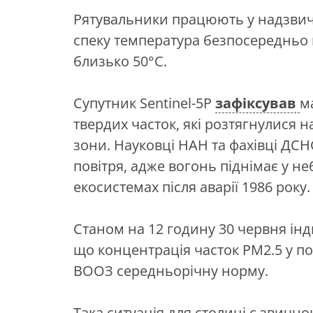
Рятувальники працюють у надзвич
спеку температура безпосередньо 
близько 50°C.
Супутник Sentinel-5P
зафіксував
м
твердих часток, які розтягнулися н
зони. Науковці НАН та фахівці ДСН
повітря, адже вогонь піднімає у не
екосистемах після аварії 1986 року.
Станом на 12 годину 30 червня інди
що концентрація часток PM2.5 у 
ВООЗ середньорічну норму.
Така ситуація для столиці є звично