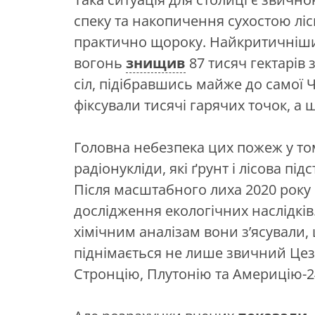
спеку та накопичення сухостою ліс
практично щороку. Найкритичнішим 
вогонь
знищив
87 тисяч гектарів
сіл, підібравшись майже до самої
фіксували тисячі гарячих точок, а
Головна небезпека цих пожеж у том
радіонукліди, які ґрунт і лісова пі
Після масштабного лиха 2020 року
дослідження екологічних наслідків
хімічним аналізам вони з’ясували,
піднімається не лише звичний Цезі
Стронцію, Плутонію та Америцію-2