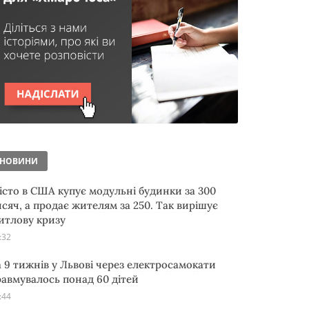
НОВИНИ
істо в США купує модульні будинки за 300
исяч, а продає жителям за 250. Так вирішує
итлову кризу
:32
а 9 тижнів у Львові через електросамокати
равмувалось понад 60 дітей
:44