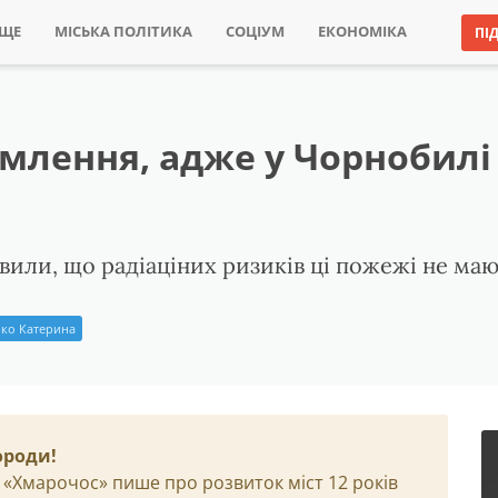
ИЩЕ
МІСЬКА ПОЛІТИКА
СОЦІУМ
ЕКОНОМІКА
ПІ
имлення, адже у Чорнобилі
овили, що радіаціних ризиків ці пожежі не маю
ко Катерина
ороди!
 «Хмарочос» пише про розвиток міст 12 років