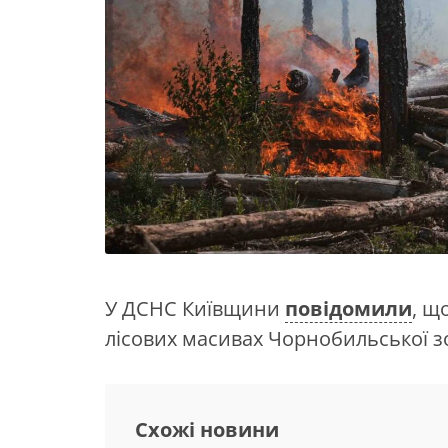
У ДСНС Київщини
повідомили
, щ
лісових масивах Чорнобильської з
Схожі новини