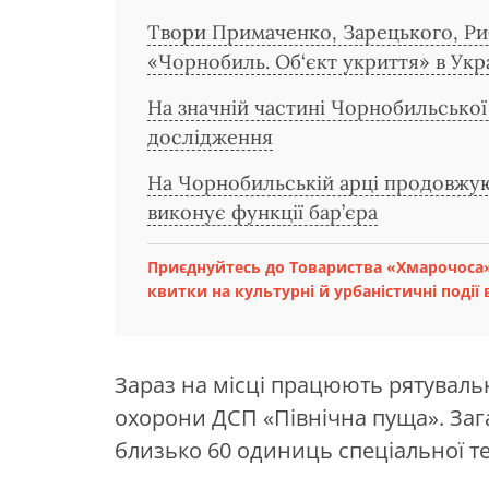
Твори Примаченко, Зарецького, Риб
«Чорнобиль. Об‘єкт укриття» в Укр
На значній частині Чорнобильсько
дослідження
На Чорнобильській арці продовжуют
виконує функції бар’єра
Приєднуйтесь до Товариства «Хмарочоса»
квитки на культурні й урбаністичні події в
Зараз на місці працюють рятувал
охорони ДСП «Північна пуща». Зага
близько 60 одиниць спеціальної те