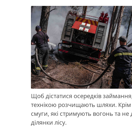
Щоб дістатися осередків займанн
технікою розчищають шляхи. Крім 
смуги, які стримують вогонь та не
ділянки лісу.