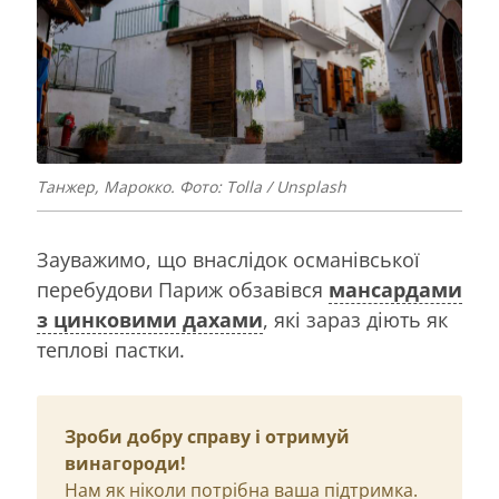
Танжер, Марокко. Фото: Tolla / Unsplash
Зауважимо, що внаслідок османівської
перебудови Париж обзавівся
мансардами
з цинковими дахами
, які зараз діють як
теплові пастки.
Зроби добру справу і отримуй
винагороди!
Нам як ніколи потрібна ваша підтримка.