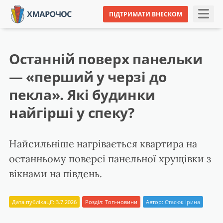
ПІДТРИМАТИ ВНЕСКОМ
Останній поверх панельки
— «перший у черзі до
пекла». Які будинки
найгірші у спеку?
Найсильніше нагрівається квартира на
останньому поверсі панельної хрущівки з
вікнами на південь.
Дата публікації: 3.7.2026
Розділ:
Топ-новини
Автор:
Стасюк Ірина