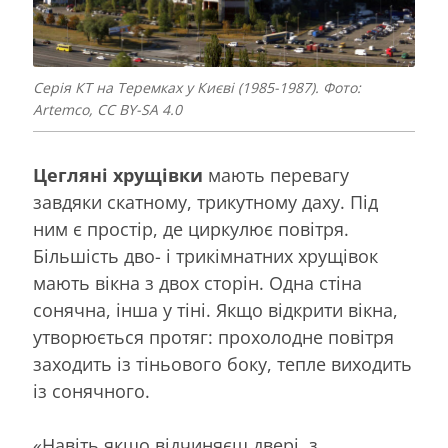
Серія КТ на Теремках у Києві (1985-1987). Фото:
Artemco, CC BY-SA 4.0
Цегляні хрущівки
мають перевагу
завдяки скатному, трикутному даху. Під
ним є простір, де циркулює повітря.
Більшість дво- і трикімнатних хрущівок
мають вікна з двох сторін. Одна стіна
сонячна, інша у тіні. Якщо відкрити вікна,
утворюється протяг: прохолодне повітря
заходить із тіньового боку, тепле виходить
із сонячного.
«Навіть якщо відчиняєш двері, з