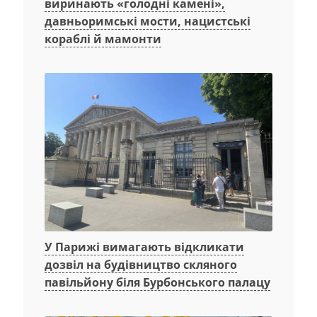
виринають «голодні камені»,
давньоримські мости, нацистські
кораблі й мамонти
У Парижі вимагають відкликати
дозвіл на будівництво скляного
павільйону біля Бурбонського палацу