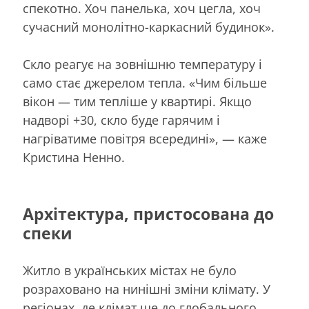
спекотно. Хоч панелька, хоч цегла, хоч
сучасний монолітно-каркасний будинок».
Скло реагує на зовнішню температуру і
само стає джерелом тепла. «Чим більше
вікон — тим тепліше у квартирі. Якщо
надворі +30, скло буде гарячим і
нагріватиме повітря всередині», — каже
Кристина Ненно.
Архітектура, пристосована до
спеки
Житло в українських містах не було
розраховано на нинішні зміни клімату. У
регіонах, де клімат ще до глобального