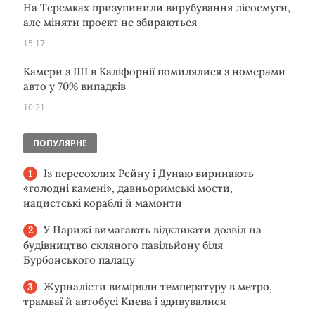
На Теремках призупинили вирубування лісосмуги,
але міняти проєкт не збираються
15:17
Камери з ШІ в Каліфорнії помилялися з номерами
авто у 70% випадків
10:21
ПОПУЛЯРНЕ
Із пересохлих Рейну і Дунаю виринають
«голодні камені», давньоримські мости,
нацистські кораблі й мамонти
У Парижі вимагають відкликати дозвіл на
будівництво скляного павільйону біля
Бурбонського палацу
Журналісти виміряли температуру в метро,
трамваї й автобусі Києва і здивувалися