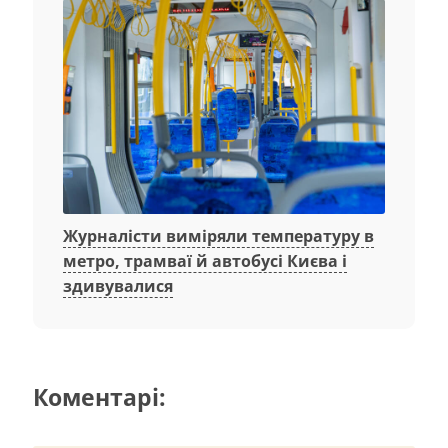
Журналісти виміряли температуру в
метро, трамваї й автобусі Києва і
здивувалися
Коментарі: