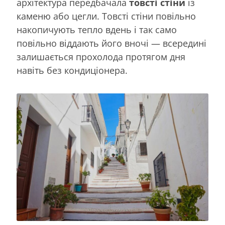
архітектура передбачала
товсті стіни
із
каменю або цегли. Товсті стіни повільно
накопичують тепло вдень і так само
повільно віддають його вночі — всередині
залишається прохолода протягом дня
навіть без кондиціонера.