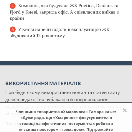
Компанія, яка будувала ЖК Poetica, Diadans та
Fjord у Києві, закрила офіс. А співвласник виїхав з
країни
У Києві нарешті здали в експлуатацію ЖК,
збудований 12 років тому
ВИКОРИСТАННЯ МАТЕРІАЛІВ
При будь-якому використанні новин та статей сайту
дозвіл редакції на публікацію й гіперпосилання
відкрите для пошукових систем на hmarochos.kiev.ua
×
Членкиня товариства «Хмарочоса» Тамара каже:
обов'язкові.
«Дуже рада, що «Хмарочос» фокусує жителів
Політика конфіденційності сайту «Хмарочос»
столиці на ефективних інструментах роботи з
міським простором і громадою». Підтримайте