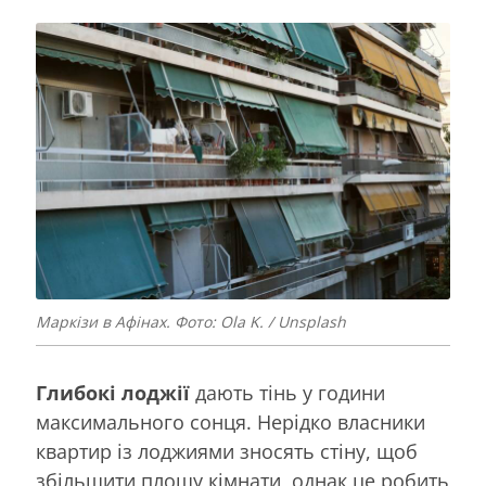
Маркізи в Афінах. Фото: Ola K. / Unsplash
Глибокі лоджії
дають тінь у години
максимального сонця. Нерідко власники
квартир із лоджиями зносять стіну, щоб
збільшити площу кімнати, однак це робить