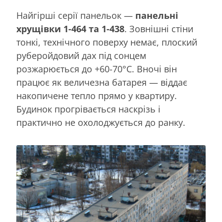
Найгірші серії панельок —
панельні
хрущівки 1-464 та 1-438
. Зовнішні стіни
тонкі, технічного поверху немає, плоский
руберойдовий дах під сонцем
розжарюється до +60-70°C. Вночі він
працює як величезна батарея — віддає
накопичене тепло прямо у квартиру.
Будинок прогрівається наскрізь і
практично не охолоджується до ранку.