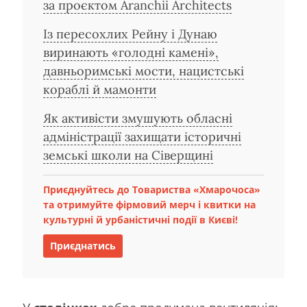
за проєктом Aranchii Architects
Із пересохлих Рейну і Дунаю
виринають «голодні камені»,
давньоримські мости, нацистські
кораблі й мамонти
Як активісти змушують обласні
адміністрації захищати історичні
земські школи на Сіверщині
Приєднуйтесь до Товариства «Хмарочоса»
та отримуйте фірмовий мерч і квитки на
культурні й урбаністичні події в Києві!
Приєднатись