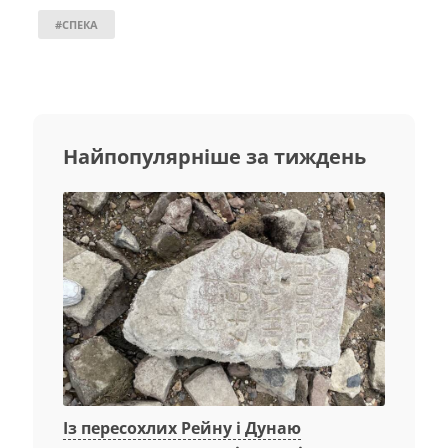
#СПЕКА
Найпопулярніше за тиждень
Із пересохлих Рейну і Дунаю