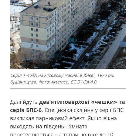
Серія 1-464А на Лісовому масиві в Києві, 1970 рік
будівництва. Фото: Artemco, CC BY-SA 4.0
Далі йдуть
дев’ятиповерхові «чешки» та
серія БПС-6
. Специфіка скління у серії БПС
викликає парниковий ефект. Якщо вікна
виходять на південь, кімната
перетворюється на теплицю вже до 10