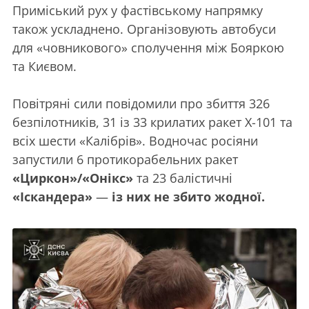
Приміський рух у фастівському напрямку
також ускладнено. Організовують автобуси
для «човникового» сполучення між Бояркою
та Києвом.
Повітряні сили повідомили про збиття 326
безпілотників, 31 із 33 крилатих ракет Х-101 та
всіх шести «Калібрів». Водночас росіяни
запустили 6 протикорабельних ракет
«Циркон»/«Онікс»
та 23 балістичні
«Іскандера»
—
із них не збито жодної.