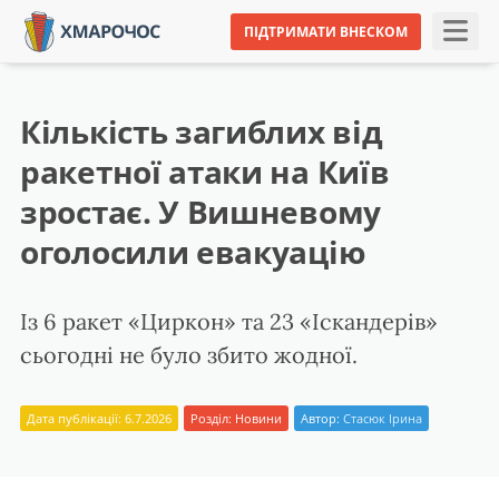
ПІДТРИМАТИ ВНЕСКОМ
Кількість загиблих від
ракетної атаки на Київ
зростає. У Вишневому
оголосили евакуацію
Із 6 ракет «Циркон» та 23 «Іскандерів»
сьогодні не було збито жодної.
Дата публікації: 6.7.2026
Розділ:
Новини
Автор:
Стасюк Ірина