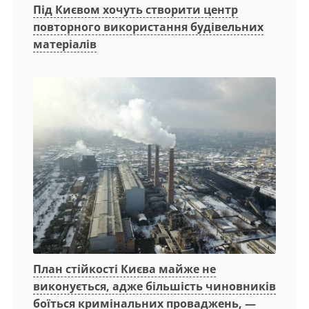
Під Києвом хочуть створити центр
повторного використання будівельних
матеріалів
План стійкості Києва майже не
виконується, адже більшість чиновників
боїться кримінальних проваджень, —