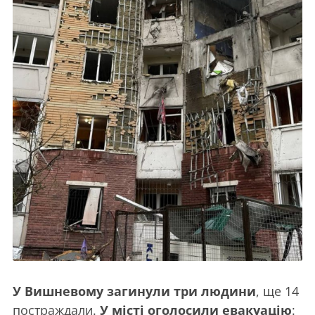
У Вишневому загинули три людини
, ще 14
постраждали.
У місті оголосили евакуацію
: