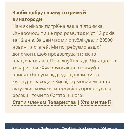
Зроби добру справу і отримуй
винагороди!
Нам як ніколи потрібна ваша підтримка.
«Хмарочос» пише про розвиток міст 12 років
та 12 днів. За цей час ми опублікували 29500
новин та статей. Ми потребуємо вашої
допомоги, щоб продовжувати якісно
працювати далі. Приєднуйтесь до Читацького
товариства «Хмарочоса» та отримуйте
приємні бонуси від редакції: квитки на
культурні заходи в Києві, фірмовий мерч та
актуальні книжки, можливість пропонувати
редакції теми та багато іншого.
Стати членом Товариства
|
Хто ми такі?
Читайте нас в
Telegram
,
Twitter
,
Instagram
,
Viber
та