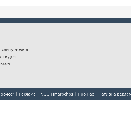
 сайту дозвіл
рите для
зкові.
арочос"
|
Реклама
|
NGO Hmarochos
|
Про нас
|
Нативна рекла