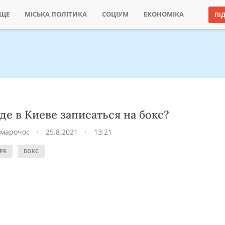
ИЩЕ
МІСЬКА ПОЛІТИКА
СОЦІУМ
ЕКОНОМІКА
ПІ
де в Киеве записаться на бокс?
Хмарочос
·
25.8.2021
·
13:21
PR
БОКС