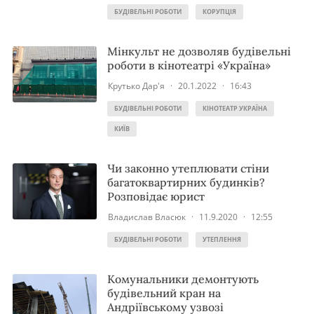
БУДІВЕЛЬНІ РОБОТИ
КОРУПЦІЯ
Мінкульт не дозволяв будівельні
роботи в кінотеатрі «Україна»
Крутько Дар'я
·
20.1.2022
·
16:43
БУДІВЕЛЬНІ РОБОТИ
КІНОТЕАТР УКРАЇНА
КИЇВ
Чи законно утеплювати стіни
багатоквартирних будинків?
Розповідає юрист
Владислав Власюк
·
11.9.2020
·
12:55
БУДІВЕЛЬНІ РОБОТИ
УТЕПЛЕННЯ
Комунальники демонтують
будівельний кран на
Андріївському узвозі