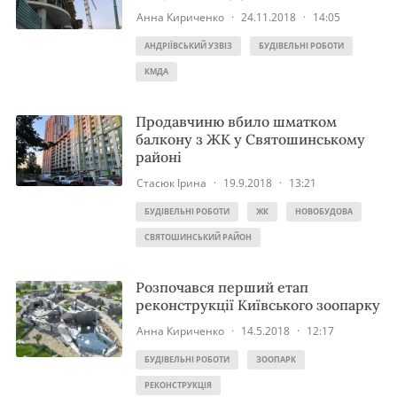
Анна Кириченко
·
24.11.2018
·
14:05
АНДРІЇВСЬКИЙ УЗВІЗ
БУДІВЕЛЬНІ РОБОТИ
КМДА
Продавчиню вбило шматком
балкону з ЖК у Святошинському
районі
Стасюк Ірина
·
19.9.2018
·
13:21
БУДІВЕЛЬНІ РОБОТИ
ЖК
НОВОБУДОВА
СВЯТОШИНСЬКИЙ РАЙОН
Розпочався перший етап
реконструкції Київського зоопарку
Анна Кириченко
·
14.5.2018
·
12:17
БУДІВЕЛЬНІ РОБОТИ
ЗООПАРК
РЕКОНСТРУКЦІЯ