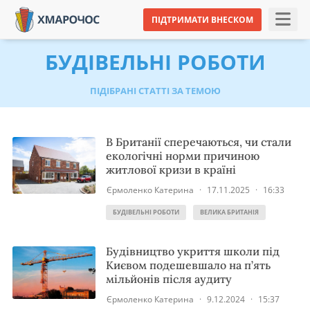
ПІДТРИМАТИ ВНЕСКОМ
БУДІВЕЛЬНІ РОБОТИ
ПІДІБРАНІ СТАТТІ ЗА ТЕМОЮ
В Британії сперечаються, чи стали
екологічні норми причиною
житлової кризи в країні
Єрмоленко Катерина
·
17.11.2025
·
16:33
БУДІВЕЛЬНІ РОБОТИ
ВЕЛИКА БРИТАНІЯ
Будівництво укриття школи під
Києвом подешевшало на п’ять
мільйонів після аудиту
Єрмоленко Катерина
·
9.12.2024
·
15:37