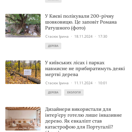
У Києві полікували 200-річну
шовковицю. Це заповіт Романа
Ратушного (фото)
Стасюк Ірина
·
18.11.2024
·
17:30
ДЕРЕВА
У київських лісах і парках
навмисне не прибиратимуть деякі
мертві дерева
Стасюк Ірина
·
11.11.2024
·
10:01
ДЕРЕВА
ЕКОЛОГІЯ
Дизайнери використали для
інтер’єру готелю лише інвазивне
дерево. Як евкаліпт став
катастрофою для Португалії?