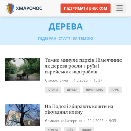
ПІДТРИМАТИ ВНЕСКОМ
ДЕРЕВА
ПІДІБРАНІ СТАТТІ ЗА ТЕМОЮ
Темне минуле парків Німеччини:
як дерева росли з руїн і
єврейських надгробків
Стасюк Ірина
·
1.5.2025
·
15:37
ІСТОРІЯ
ДЕРЕВА
НІМЕЧЧИНА
ПАРК
На Подолі збирають кошти на
лікування клену
Єрмоленко Катерина
·
22.4.2025
·
9:35
ДЕРЕВА
КИЇВ
ПОДІЛ