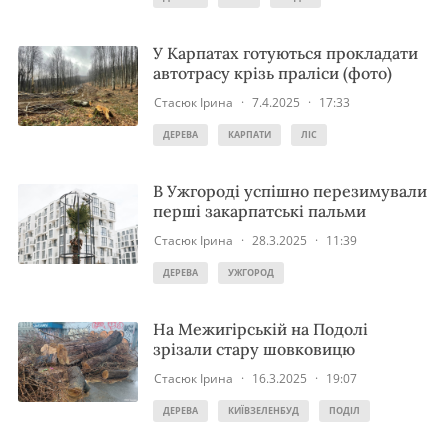
У Карпатах готуються прокладати
автотрасу крізь праліси (фото)
Стасюк Ірина
·
7.4.2025
·
17:33
ДЕРЕВА
КАРПАТИ
ЛІС
В Ужгороді успішно перезимували
перші закарпатські пальми
Стасюк Ірина
·
28.3.2025
·
11:39
ДЕРЕВА
УЖГОРОД
На Межигірській на Подолі
зрізали стару шовковицю
Стасюк Ірина
·
16.3.2025
·
19:07
ДЕРЕВА
КИЇВЗЕЛЕНБУД
ПОДІЛ