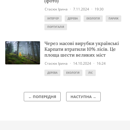
(фото)
Стасюк Ірина
·
7.11.2024
·
19:30
ІНТЕР'ЄР
ДЕРЕВА
ЕКОЛОГІЯ
ПАРИЖ
ПОРТУГАЛІЯ
Через масові вирубки українські
Карпати втратили 10% лісів. Це
площа шести великих міст
Стасюк Ірина
·
14.10.2024
·
16:24
ДЕРЕВА
ЕКОЛОГІЯ
ЛІС
← ПОПЕРЕДНЯ
НАСТУПНА →