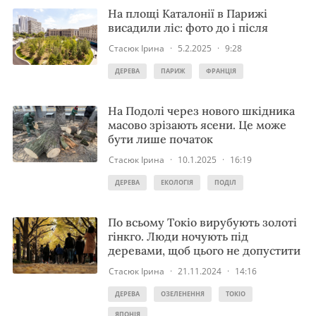
На площі Каталонії в Парижі
висадили ліс: фото до і після
Стасюк Ірина
·
5.2.2025
·
9:28
ДЕРЕВА
ПАРИЖ
ФРАНЦІЯ
На Подолі через нового шкідника
масово зрізають ясени. Це може
бути лише початок
Стасюк Ірина
·
10.1.2025
·
16:19
ДЕРЕВА
ЕКОЛОГІЯ
ПОДІЛ
По всьому Токіо вирубують золоті
гінкго. Люди ночують під
деревами, щоб цього не допустити
Стасюк Ірина
·
21.11.2024
·
14:16
ДЕРЕВА
ОЗЕЛЕНЕННЯ
ТОКІО
ЯПОНІЯ