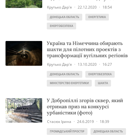
Крутько Дар'я
·
22.12.2020
·
18:54
ДОНЕЦЬКА ОБЛАСТЬ
ЕНЕРГЕТИКА
ЕНЕРГОБЕЗПЕКА
Україна та Німеччина обирають
шахти для пілотних проектів з
трансформації вугільних регіонів
Крутько Дар'я
·
13.10.2020
·
16:27
ДОНЕЦЬКА ОБЛАСТЬ
ЕНЕРГОБЕЗПЕКА
МІНІСТЕРСТВО ЕНЕРГЕТИКИ
ШАХТА
У Добропіллі згорів сквер, який
отримав приз на конкурсі
урбаністики (фото)
Стасюк Ірина
·
24.6.2019
·
18:39
ГРОМАДСЬКИЙ ПРОСТІР
ДОНЕЦЬКА ОБЛАСТЬ