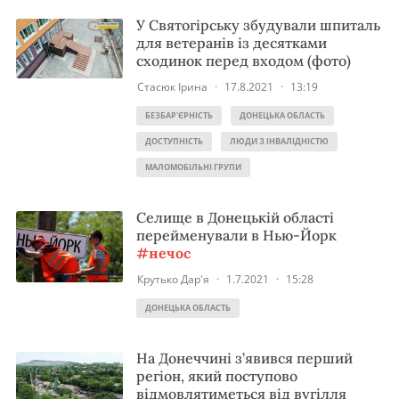
У Святогірську збудували шпиталь
для ветеранів із десятками
сходинок перед входом (фото)
Стасюк Ірина
·
17.8.2021
·
13:19
БЕЗБАР'ЄРНІСТЬ
ДОНЕЦЬКА ОБЛАСТЬ
ДОСТУПНІСТЬ
ЛЮДИ З ІНВАЛІДНІСТЮ
МАЛОМОБІЛЬНІ ГРУПИ
Селище в Донецькій області
перейменували в Нью-Йорк
#нечос
Крутько Дар'я
·
1.7.2021
·
15:28
ДОНЕЦЬКА ОБЛАСТЬ
На Донеччині з’явився перший
регіон, який поступово
відмовлятиметься від вугілля