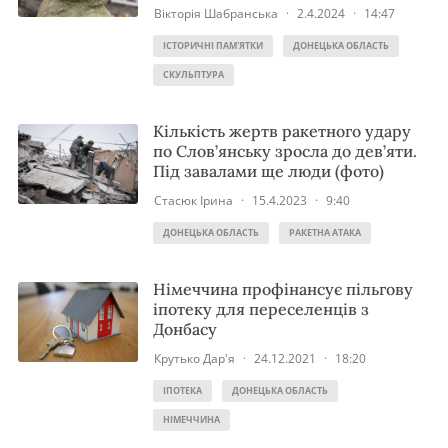
Вікторія Шабранська
·
2.4.2024
·
14:47
ІСТОРИЧНІ ПАМ'ЯТКИ
ДОНЕЦЬКА ОБЛАСТЬ
СКУЛЬПТУРА
Кількість жертв ракетного удару
по Слов’янську зросла до дев’яти.
Під завалами ще люди (фото)
Стасюк Ірина
·
15.4.2023
·
9:40
ДОНЕЦЬКА ОБЛАСТЬ
РАКЕТНА АТАКА
Німеччина профінансує пільгову
іпотеку для переселенців з
Донбасу
Крутько Дар'я
·
24.12.2021
·
18:20
ІПОТЕКА
ДОНЕЦЬКА ОБЛАСТЬ
НІМЕЧЧИНА