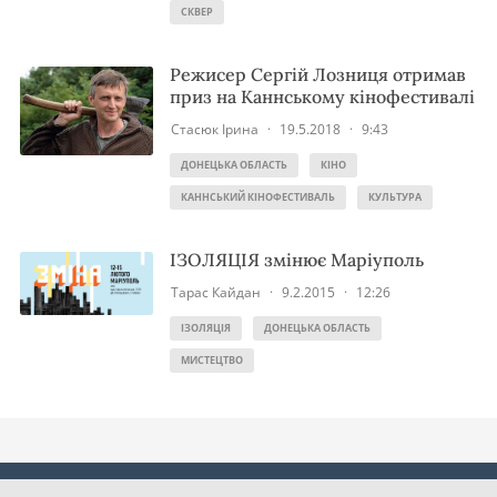
СКВЕР
Режисер Сергій Лозниця отримав
приз на Каннському кінофестивалі
Стасюк Ірина
·
19.5.2018
·
9:43
ДОНЕЦЬКА ОБЛАСТЬ
КІНО
КАННСЬКИЙ КІНОФЕСТИВАЛЬ
КУЛЬТУРА
ІЗОЛЯЦІЯ змінює Маріуполь
Тарас Кайдан
·
9.2.2015
·
12:26
ІЗОЛЯЦІЯ
ДОНЕЦЬКА ОБЛАСТЬ
МИСТЕЦТВО