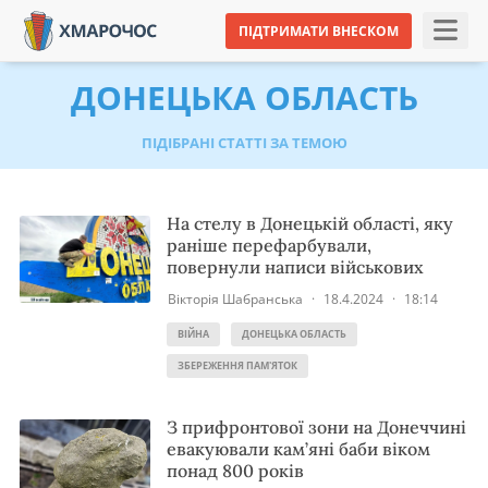
ПІДТРИМАТИ ВНЕСКОМ
ДОНЕЦЬКА ОБЛАСТЬ
ПІДІБРАНІ СТАТТІ ЗА ТЕМОЮ
На стелу в Донецькій області, яку
раніше перефарбували,
повернули написи військових
Вікторія Шабранська
·
18.4.2024
·
18:14
ВІЙНА
ДОНЕЦЬКА ОБЛАСТЬ
ЗБЕРЕЖЕННЯ ПАМ'ЯТОК
З прифронтової зони на Донеччині
евакуювали кам’яні баби віком
понад 800 років