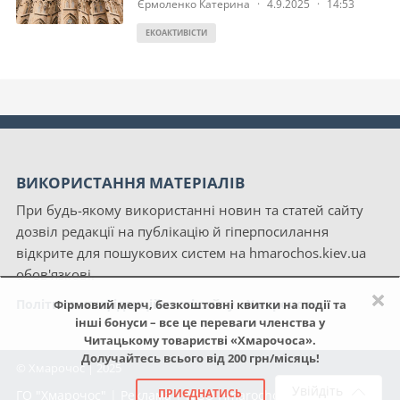
Єрмоленко Катерина
·
4.9.2025
·
14:53
ЕКОАКТИВІСТИ
ВИКОРИСТАННЯ МАТЕРІАЛІВ
При будь-якому використанні новин та статей сайту
дозвіл редакції на публікацію й гіперпосилання
відкрите для пошукових систем на hmarochos.kiev.ua
обов'язкові.
×
Політика конфіденційності сайту «Хмарочос»
Фірмовий мерч, безкоштовні квитки на події та
інші бонуси – все це переваги членства у
Читацькому товаристві «Хмарочоса».
Долучайтесь всього від 200 грн/місяць!
© Хмарочос | 2025
Увійдіть
ПРИЄДНАТИСЬ
ГО "Хмарочос"
|
Реклама
|
NGO Hmarochos
|
Про нас
|