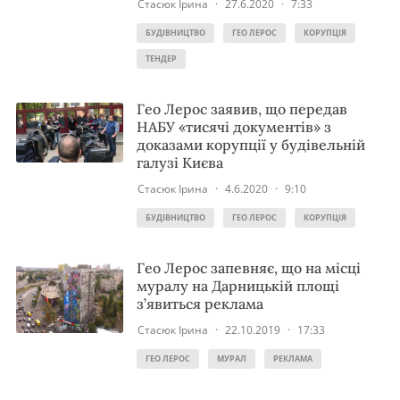
Стасюк Ірина
·
27.6.2020
·
7:33
БУДІВНИЦТВО
ГЕО ЛЕРОС
КОРУПЦІЯ
ТЕНДЕР
Гео Лерос заявив, що передав
НАБУ «тисячі документів» з
доказами корупції у будівельній
галузі Києва
Стасюк Ірина
·
4.6.2020
·
9:10
БУДІВНИЦТВО
ГЕО ЛЕРОС
КОРУПЦІЯ
Гео Лерос запевняє, що на місці
муралу на Дарницькій площі
з’явиться реклама
Стасюк Ірина
·
22.10.2019
·
17:33
ГЕО ЛЕРОС
МУРАЛ
РЕКЛАМА