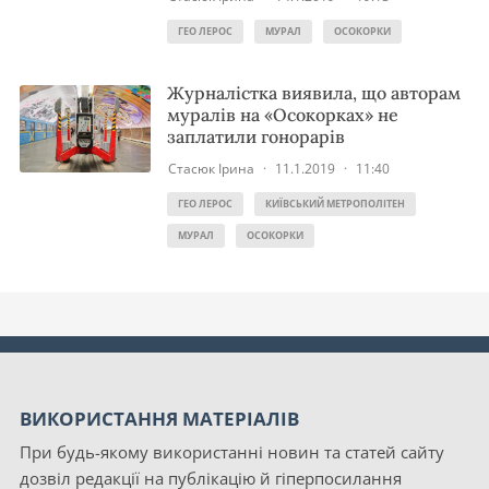
ГЕО ЛЕРОС
МУРАЛ
ОСОКОРКИ
Журналістка виявила, що авторам
муралів на «Осокорках» не
заплатили гонорарів
Стасюк Ірина
·
11.1.2019
·
11:40
ГЕО ЛЕРОС
КИЇВСЬКИЙ МЕТРОПОЛІТЕН
МУРАЛ
ОСОКОРКИ
ВИКОРИСТАННЯ МАТЕРІАЛІВ
При будь-якому використанні новин та статей сайту
дозвіл редакції на публікацію й гіперпосилання