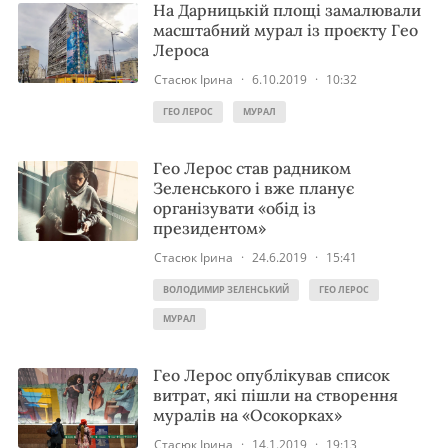
На Дарницькій площі замалювали
масштабний мурал із проєкту Гео
Лероса
Стасюк Ірина
·
6.10.2019
·
10:32
ГЕО ЛЕРОС
МУРАЛ
Гео Лерос став радником
Зеленського і вже планує
організувати «обід із
президентом»
Стасюк Ірина
·
24.6.2019
·
15:41
ВОЛОДИМИР ЗЕЛЕНСЬКИЙ
ГЕО ЛЕРОС
МУРАЛ
Гео Лерос опублікував список
витрат, які пішли на створення
муралів на «Осокорках»
Стасюк Ірина
·
14.1.2019
·
19:13