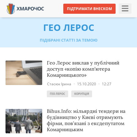
ПІДТРИМАТИ ВНЕСКОМ
ГЕО ЛЕРОС
ПІДІБРАНІ СТАТТІ ЗА ТЕМОЮ
Гео Лерос виклав у публічний
доступ «копію комп’ютера
Комарницького»
Стасюк Ірина
·
15.10.2020
·
12:27
ГЕО ЛЕРОС
КОРУПЦІЯ
Bihus.Info: мільярдні тендери на
будівництво у Києві отримують
фірми, пов’язані з ексдепутатом
Комарницьким