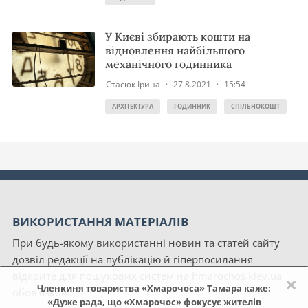
У Києві збирають кошти на
відновлення найбільшого
механічного годинника
Стасюк Ірина
·
27.8.2021
·
15:54
АРХІТЕКТУРА
ГОДИННИК
СПІЛЬНОКОШТ
ВИКОРИСТАННЯ МАТЕРІАЛІВ
При будь-якому використанні новин та статей сайту
дозвіл редакції на публікацію й гіперпосилання
відкрите для пошукових систем на hmarochos.kiev.ua
×
Членкиня товариства «Хмарочоса» Тамара каже:
обов'язкові.
«Дуже рада, що «Хмарочос» фокусує жителів