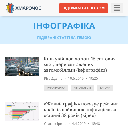
ПІДТРИМАТИ ВНЕСКОМ
ІНФОГРАФІКА
ПІДІБРАНІ СТАТТІ ЗА ТЕМОЮ
Київ увійшов до топ-15 світових
міст, перевантажених
автомобілями (інфографіка)
Ріта Дудіна
·
10.6.2019
·
10:25
ІНФОГРАФІКА
АВТОМОБІЛЬ
ЗАТОРИ
«Живий графік» показує рейтинг
країн із найвищою інфляцією за
останні 38 років (відео)
Стасюк Ірина
·
4.4.2019
·
18:48