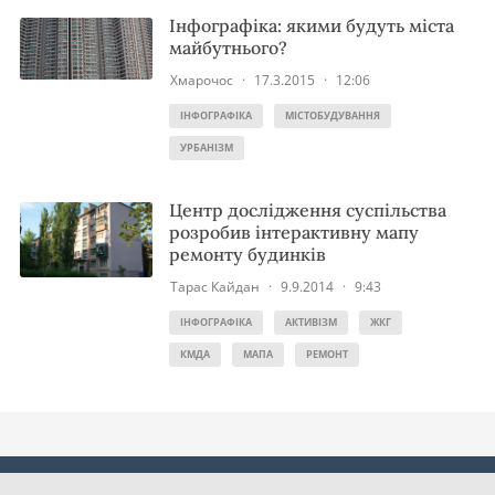
Інфографіка: якими будуть міста
майбутнього?
Хмарочос
·
17.3.2015
·
12:06
ІНФОГРАФІКА
МІСТОБУДУВАННЯ
УРБАНІЗМ
Центр дослідження суспільства
розробив інтерактивну мапу
ремонту будинків
Тарас Кайдан
·
9.9.2014
·
9:43
ІНФОГРАФІКА
АКТИВІЗМ
ЖКГ
КМДА
МАПА
РЕМОНТ