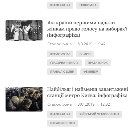
ІНФОГРАФІКА
ЕКОНОМІКА
Які країни першими надали
жінкам право голосу на виборах?
(інфографіка)
Стасюк Ірина
·
8.3.2019
·
9:47
ІНФОГРАФІКА
ІСТОРІЯ
ГЕНДЕРНА РІВНІСТЬ
ПРАВА ЖІНОК
ПРАВА ЛЮДИНИ
ФЕМІНІЗМ
Найбільш і найменш завантажені
станції метро Києва: інфографіка
Стасюк Ірина
·
30.1.2019
·
12:32
ІНФОГРАФІКА
КИЇВСЬКИЙ МЕТРОПОЛІТЕН
ПАСАЖИРОПОТІК