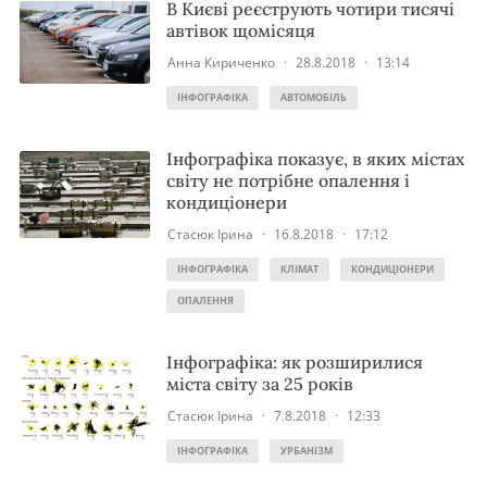
В Києві реєструють чотири тисячі
автівок щомісяця
Анна Кириченко
·
28.8.2018
·
13:14
ІНФОГРАФІКА
АВТОМОБІЛЬ
Інфографіка показує, в яких містах
світу не потрібне опалення і
кондиціонери
Стасюк Ірина
·
16.8.2018
·
17:12
ІНФОГРАФІКА
КЛІМАТ
КОНДИЦІОНЕРИ
ОПАЛЕННЯ
Інфографіка: як розширилися
міста світу за 25 років
Стасюк Ірина
·
7.8.2018
·
12:33
ІНФОГРАФІКА
УРБАНІЗМ