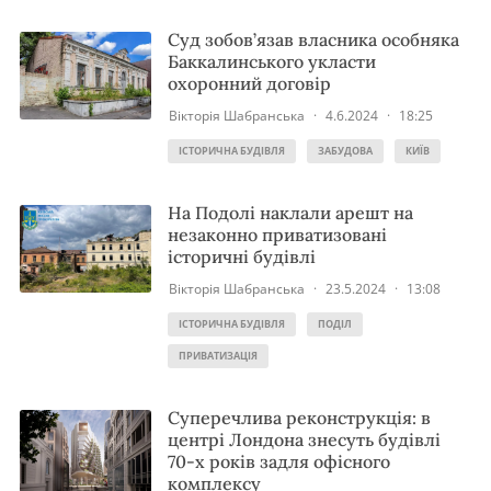
Суд зобов’язав власника особняка
Баккалинського укласти
охоронний договір
Вікторія Шабранська
·
4.6.2024
·
18:25
ІСТОРИЧНА БУДІВЛЯ
ЗАБУДОВА
КИЇВ
На Подолі наклали арешт на
незаконно приватизовані
історичні будівлі
Вікторія Шабранська
·
23.5.2024
·
13:08
ІСТОРИЧНА БУДІВЛЯ
ПОДІЛ
ПРИВАТИЗАЦІЯ
Суперечлива реконструкція: в
центрі Лондона знесуть будівлі
70-х років задля офісного
комплексу