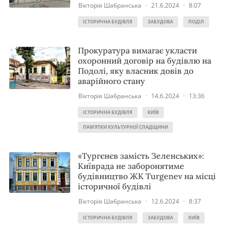
Вікторія Шабранська
·
21.6.2024
·
8:07
ІСТОРИЧНА БУДІВЛЯ
ЗАБУДОВА
ПОДІЛ
Прокуратура вимагає укласти
охоронний договір на будівлю на
Подолі, яку власник довів до
аварійного стану
Вікторія Шабранська
·
14.6.2024
·
13:36
ІСТОРИЧНА БУДІВЛЯ
КИЇВ
ПАМ'ЯТКИ КУЛЬТУРНОЇ СПАДЩИНИ
«Тургєнєв замість Зеленських»:
Київрада не заборонятиме
будівництво ЖК Turgenev на місці
історичної будівлі
Вікторія Шабранська
·
12.6.2024
·
8:37
ІСТОРИЧНА БУДІВЛЯ
ЗАБУДОВА
КИЇВ