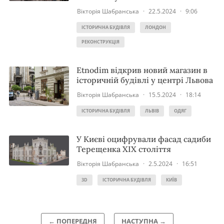
Вікторія Шабранська
·
22.5.2024
·
9:06
ІСТОРИЧНА БУДІВЛЯ
ЛОНДОН
РЕКОНСТРУКЦІЯ
Etnodim відкрив новий магазин в
історичній будівлі у центрі Львова
Вікторія Шабранська
·
15.5.2024
·
18:14
ІСТОРИЧНА БУДІВЛЯ
ЛЬВІВ
ОДЯГ
У Києві оцифрували фасад садиби
Терещенка ХІХ століття
Вікторія Шабранська
·
2.5.2024
·
16:51
3D
ІСТОРИЧНА БУДІВЛЯ
КИЇВ
← ПОПЕРЕДНЯ
НАСТУПНА →