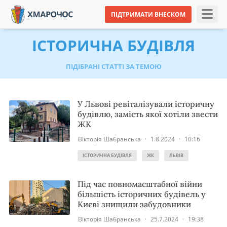
ПІДТРИМАТИ ВНЕСКОМ
ІСТОРИЧНА БУДІВЛЯ
ПІДІБРАНІ СТАТТІ ЗА ТЕМОЮ
У Львові ревіталізували історичну
будівлю, замість якої хотіли звести
ЖК
Вікторія Шабранська
·
1.8.2024
·
10:16
ІСТОРИЧНА БУДІВЛЯ
ЖК
ЛЬВІВ
Під час повномасштабної війни
більшість історичних будівель у
Києві знищили забудовники
Вікторія Шабранська
·
25.7.2024
·
19:38