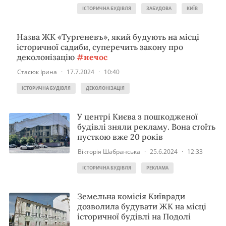
ІСТОРИЧНА БУДІВЛЯ
ЗАБУДОВА
КИЇВ
Назва ЖК «Тургеневъ», який будують на місці
історичної садиби, суперечить закону про
деколонізацію
#нечос
Стасюк Ірина
·
17.7.2024
·
10:40
ІСТОРИЧНА БУДІВЛЯ
ДЕКОЛОНІЗАЦІЯ
У центрі Києва з пошкодженої
будівлі зняли рекламу. Вона стоїть
пусткою вже 20 років
Вікторія Шабранська
·
25.6.2024
·
12:33
ІСТОРИЧНА БУДІВЛЯ
РЕКЛАМА
Земельна комісія Київради
дозволила будувати ЖК на місці
історичної будівлі на Подолі