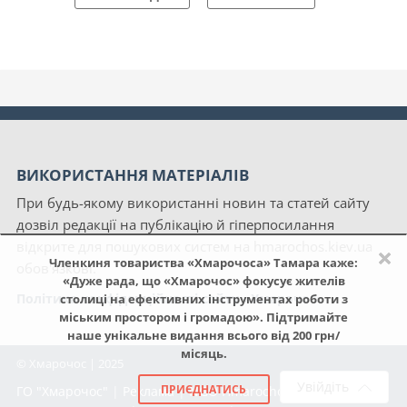
ВИКОРИСТАННЯ МАТЕРІАЛІВ
При будь-якому використанні новин та статей сайту
дозвіл редакції на публікацію й гіперпосилання
відкрите для пошукових систем на hmarochos.kiev.ua
×
Членкиня товариства «Хмарочоса» Тамара каже:
обов'язкові.
«Дуже рада, що «Хмарочос» фокусує жителів
Політика конфіденційності сайту «Хмарочос»
столиці на ефективних інструментах роботи з
міським простором і громадою». Підтримайте
наше унікальне видання всього від 200 грн/
місяць.
© Хмарочос | 2025
Увійдіть
ПРИЄДНАТИСЬ
ГО "Хмарочос"
|
Реклама
|
NGO Hmarochos
|
Про нас
|