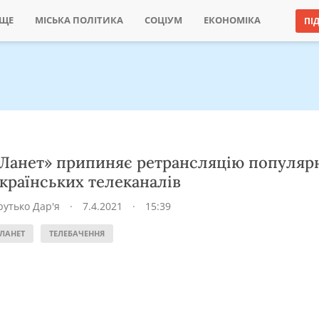
ИЩЕ
МІСЬКА ПОЛІТИКА
СОЦІУМ
ЕКОНОМІКА
ПІ
Ланет» припиняє ретрансляцію популяр
країнських телеканалів
рутько Дар'я
·
7.4.2021
·
15:39
ЛАНЕТ
ТЕЛЕБАЧЕННЯ