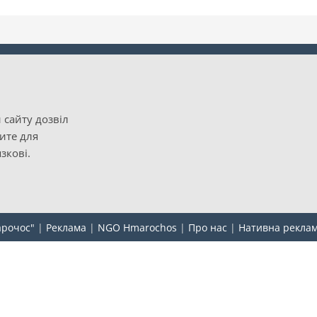
 сайту дозвіл
рите для
зкові.
арочос"
|
Реклама
|
NGO Hmarochos
|
Про нас
|
Нативна рекла