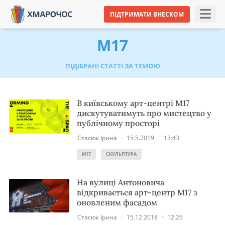
ПІДТРИМАТИ ВНЕСКОМ
M17
ПІДІБРАНІ СТАТТІ ЗА ТЕМОЮ
В київському арт-центрі M17
дискутуватимуть про мистецтво у
публічному просторі
Стасюк Ірина
·
15.5.2019
·
13:43
M17
СКУЛЬПТУРА
На вулиці Антоновича
відкривається арт-центр M17 з
оновленим фасадом
Стасюк Ірина
·
15.12.2018
·
12:26