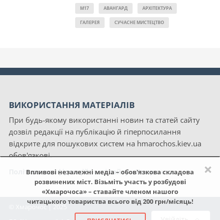
M17
АВАНГАРД
АРХІТЕКТУРА
ГАЛЕРЕЯ
СУЧАСНЕ МИСТЕЦТВО
ВИКОРИСТАННЯ МАТЕРІАЛІВ
При будь-якому використанні новин та статей сайту
дозвіл редакції на публікацію й гіперпосилання
відкрите для пошукових систем на hmarochos.kiev.ua
обов'язкові.
×
Політика конфіденційності сайту «Хмарочос»
Впливові незалежні медіа – обов'язкова складова
розвинених міст. Візьміть участь у розбудові
«Хмарочоса» – ставайте членом нашого
читацького товариства всього від 200 грн/місяць!
© Хмарочос | 2025
Увійдіть