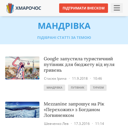
ПІДТРИМАТИ ВНЕСКОМ
МАНДРІВКА
ПІДІБРАНІ СТАТТІ ЗА ТЕМОЮ
Google запустила туристичний
путівник для бюджету від нуля
гривень
Стасюк Ірина
·
11.9.2018
·
10:46
МАНДРІВКА
ПУТІВНИК
ТУРИЗМ
Mezzanine запрошує на Рік
«Перехожих» з Богданом
Логвиненком
Шевченко Лев
·
17.3.2016
·
11:14