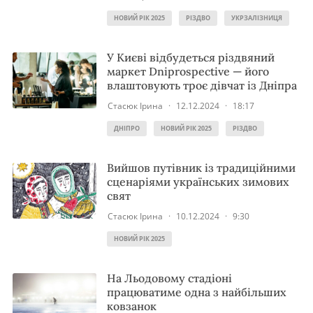
НОВИЙ РІК 2025
РІЗДВО
УКРЗАЛІЗНИЦЯ
У Києві відбудеться різдвяний
маркет Dniprospective — його
влаштовують троє дівчат із Дніпра
Стасюк Ірина
·
12.12.2024
·
18:17
ДНІПРО
НОВИЙ РІК 2025
РІЗДВО
Вийшов путівник із традиційними
сценаріями українських зимових
свят
Стасюк Ірина
·
10.12.2024
·
9:30
НОВИЙ РІК 2025
На Льодовому стадіоні
працюватиме одна з найбільших
ковзанок