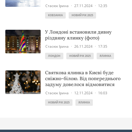
Стасюк Ірина
·
27.11.2024
·
12:35
КОВЗАНКА
НОВИЙ РІК 2025
У Лондоні встановили дивну
різдвяну ялинку (фото)
Стасюк Ірина
·
26.11.2024
·
17:35
ЛОНДОН
НОВИЙ РІК 2025
ЯЛИНКА
Святкова ялинка в Києві буде
сніжно-білою. Від попереднього
задуму довелося відмовитися
Стасюк Ірина
·
12.11.2024
·
16:03
НОВИЙ РІК 2025
ЯЛИНКА