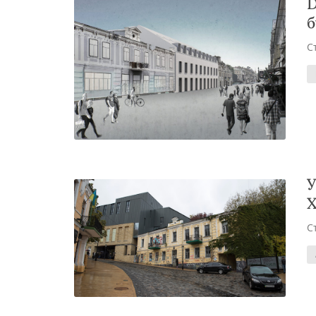
D
б
С
У
Х
С