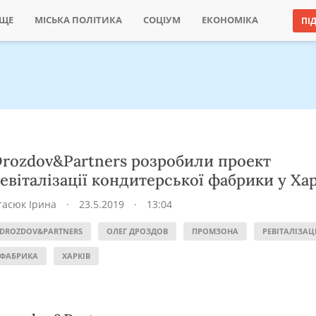
ИЩЕ
МІСЬКА ПОЛІТИКА
СОЦІУМ
ЕКОНОМІКА
ПІ
rozdov&Partners розробили проект
евіталізації кондитерської фабрики у Ха
тасюк Ірина
·
23.5.2019
·
13:04
DROZDOV&PARTNERS
ОЛЕГ ДРОЗДОВ
ПРОМЗОНА
РЕВІТАЛІЗАЦ
ФАБРИКА
ХАРКІВ