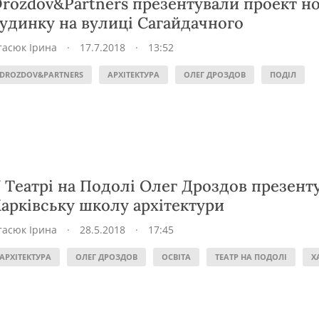
rozdov&Partners презентували проект н
удинку на вулиці Сагайдачного
тасюк Ірина
·
17.7.2018
·
13:52
DROZDOV&PARTNERS
АРХІТЕКТУРА
ОЛЕГ ДРОЗДОВ
ПОДІЛ
 Театрі на Подолі Олег Дроздов презент
арківську школу архітектури
тасюк Ірина
·
28.5.2018
·
17:45
АРХІТЕКТУРА
ОЛЕГ ДРОЗДОВ
ОСВІТА
ТЕАТР НА ПОДОЛІ
Х