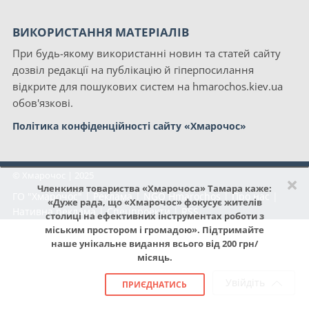
ВИКОРИСТАННЯ МАТЕРІАЛІВ
При будь-якому використанні новин та статей сайту
дозвіл редакції на публікацію й гіперпосилання
відкрите для пошукових систем на hmarochos.kiev.ua
обов'язкові.
Політика конфіденційності сайту «Хмарочос»
© Хмарочос | 2025
×
Членкиня товариства «Хмарочоса» Тамара каже:
ГО "Хмарочос"
|
Реклама
|
NGO Hmarochos
|
Про нас
|
«Дуже рада, що «Хмарочос» фокусує жителів
Нативна реклама
|
Спецпроекти
|
RSS
столиці на ефективних інструментах роботи з
міським простором і громадою». Підтримайте
наше унікальне видання всього від 200 грн/
місяць.
Увійдіть
ПРИЄДНАТИСЬ