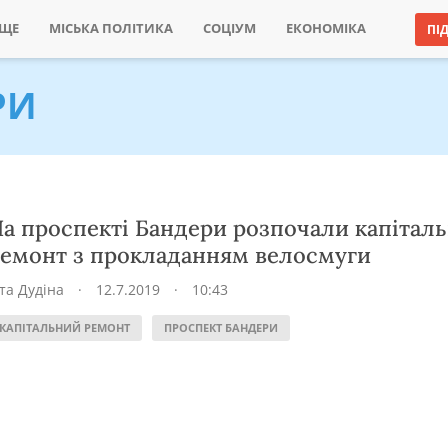
ИЩЕ
МІСЬКА ПОЛІТИКА
СОЦІУМ
ЕКОНОМІКА
ПІ
РИ
а проспекті Бандери розпочали капітал
емонт з прокладанням велосмуги
іта Дудіна
·
12.7.2019
·
10:43
КАПІТАЛЬНИЙ РЕМОНТ
ПРОСПЕКТ БАНДЕРИ