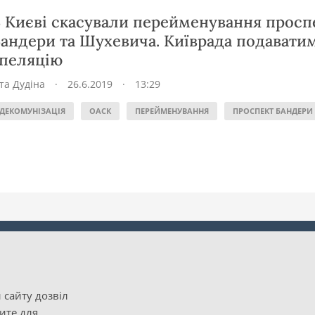
 Києві скасували перейменування просп
андери та Шухевича. Київрада подавати
пеляцію
іта Дудіна
·
26.6.2019
·
13:29
ДЕКОМУНІЗАЦІЯ
ОАСК
ПЕРЕЙМЕНУВАННЯ
ПРОСПЕКТ БАНДЕРИ
 сайту дозвіл
рите для