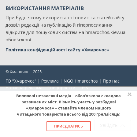
ВИКОРИСТАННЯ МАТЕРІАЛІВ
При будь-якому використанні новин та статей сайту
дозвіл редакції на публікацію й гіперпосилання
відкрите для пошукових систем на hmarochos.kiev.ua
обов'язкові.
Політика конфіденційності сайту «Хмарочос»
© Хмарочос | 2025
ГО "Хмарочос"
|
Реклама
|
NGO Hmarochos
|
Про нас
|
Нативна реклама
|
Спецпроекти
|
RSS
×
Впливові незалежні медіа – обов'язкова складова
розвинених міст. Візьміть участь у розбудові
«Хмарочоса» – ставайте членом нашого
читацького товариства всього від 200 грн/місяць!
Увійдіть
ПРИЄДНАТИСЬ