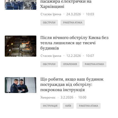
пасажира електрички на
Харківщині
Стасюк Ірина
·
24.3.2026
·
10:03
ОБСТРІЛИ
РАКЕТНА АТАКА
Після нічного обстрілу Києва без
тепла лишилися ще тисячі
будинків
Стасюк Ірина
·
12.2.2026
·
10:07
ОБСТРІЛИ
ОПАЛЕННЯ
РАКЕТНА АТАКА
Що робити, якщо ваш будинок
постраждав від обстрілу:
покрокова інструкція
Хмарочос
·
3.2.2026
·
10:00
ІНСТРУКЦІЯ
КИЇВ
РАКЕТНА АТАКА