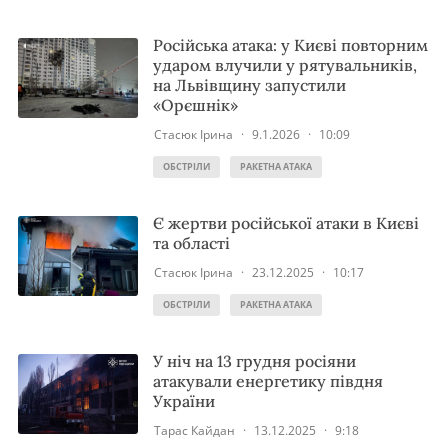
Російська атака: у Києві повторним
ударом влучили у рятувальників,
на Львівщину запустили
«Орєшнік»
Стасюк Ірина
·
9.1.2026
·
10:09
ОБСТРІЛИ
РАКЕТНА АТАКА
Є жертви російської атаки в Києві
та області
Стасюк Ірина
·
23.12.2025
·
10:17
ОБСТРІЛИ
РАКЕТНА АТАКА
У ніч на 13 грудня росіяни
атакували енергетику півдня
України
Тарас Кайдан
·
13.12.2025
·
9:18