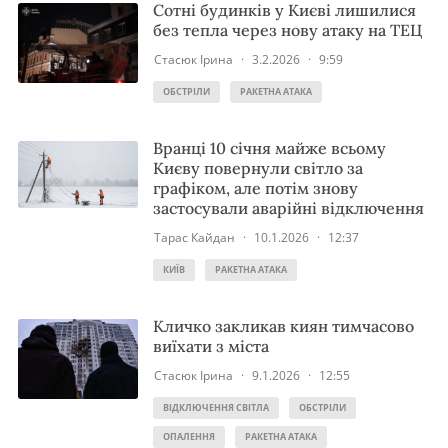
Сотні будинків у Києві лишилися
без тепла через нову атаку на ТЕЦ
Стасюк Ірина
·
3.2.2026
·
9:59
ОБСТРІЛИ
РАКЕТНА АТАКА
Вранці 10 січня майже всьому
Києву повернули світло за
графіком, але потім знову
застосували аварійні відключення
Тарас Кайдан
·
10.1.2026
·
12:37
КИЇВ
РАКЕТНА АТАКА
Кличко закликав киян тимчасово
виїхати з міста
Стасюк Ірина
·
9.1.2026
·
12:55
ВІДКЛЮЧЕННЯ СВІТЛА
ОБСТРІЛИ
ОПАЛЕННЯ
РАКЕТНА АТАКА