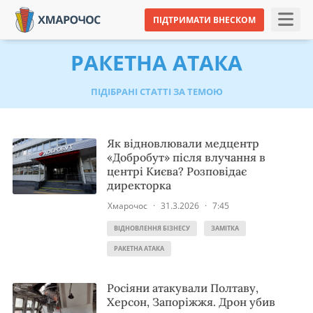
ПІДТРИМАТИ ВНЕСКОМ
РАКЕТНА АТАКА
ПІДІБРАНІ СТАТТІ ЗА ТЕМОЮ
Як відновлювали медцентр
«Добробут» після влучання в
центрі Києва? Розповідає
директорка
Хмарочос
·
31.3.2026
·
7:45
ВІДНОВЛЕННЯ БІЗНЕСУ
ЗАМІТКА
РАКЕТНА АТАКА
Росіяни атакували Полтаву,
Херсон, Запоріжжя. Дрон убив