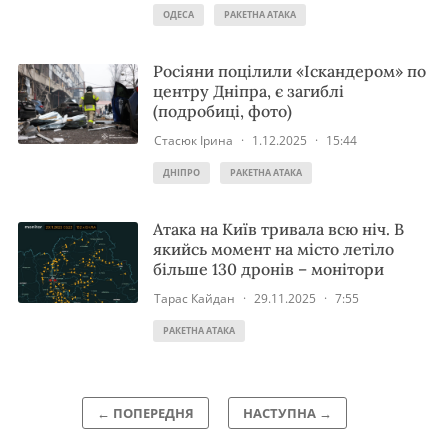
ОДЕСА
РАКЕТНА АТАКА
Росіяни поцілили «Іскандером» по
центру Дніпра, є загиблі
(подробиці, фото)
Стасюк Ірина
·
1.12.2025
·
15:44
ДНІПРО
РАКЕТНА АТАКА
Атака на Київ тривала всю ніч. В
якийсь момент на місто летіло
більше 130 дронів – монітори
Тарас Кайдан
·
29.11.2025
·
7:55
РАКЕТНА АТАКА
← ПОПЕРЕДНЯ
НАСТУПНА →